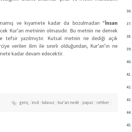
36.
ulmamış ve kıyamete kadar da bozulmadan “
İnsan
37.
k Kur’an metninin olmasıdır. Bu metnin ne demek
38.
rce tefsir yazılmıştır. Kutsal metnin ne dediği açık
ye verilen ilim ile sınırlı olduğundan, Kur’an’ın ne
39.
amete kadar devam edecektir.
40.
41.
42.
43.
genç
/
incil
/
kılavuz
/
kur'an nedir
/
papaz
/
rehber
/
44.
45.