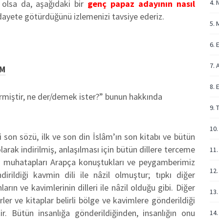
 olsa da, aşağıdaki bir
genç papaz adayının nasıl
4. 
hidayete götürdüğünü izlemenizi tavsiye ederiz.
5. 
6. 
7. 
MM
8. 
irmiştir, ne der/demek ister?” bunun hakkında
9. 
10.
 son sözü, ilk ve son din İslâm’ın son kitabı ve bütün
larak indirilmiş, anlaşılması için bütün dillere terceme
11.
n ilk muhatapları Arapça konuştukları ve peygamberimiz
12.
dirildiği kavmin dili ile nâzil olmuştur; tıpkı diğer
rın ve kavimlerinin dilleri ile nâzil olduğu gibi. Diğer
13.
er ve kitaplar belirli bölge ve kavimlere gönderildiği
r. Bütün insanlığa gönderildiğinden, insanlığın onu
14.