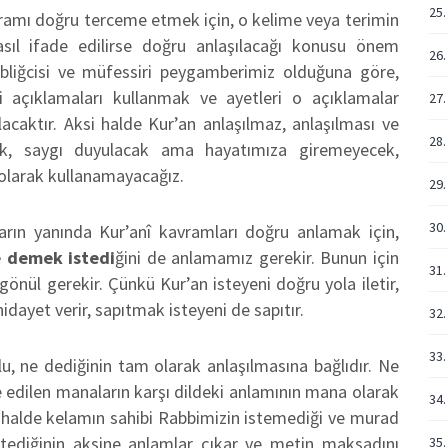
25.
avramı doğru terceme etmek için, o kelime veya terimin
sıl ifade edilirse doğru anlaşılacağı konusu önem
26.
tebliğcisi ve müfessiri peygamberimiz olduğuna göre,
i açıklamaları kullanmak ve ayetleri o açıklamalar
27.
lacaktır. Aksi halde Kur’an anlaşılmaz, anlaşılması ve
28.
cak, saygı duyulacak ama hayatımıza giremeyecek,
olarak kullanamayacağız.
29.
30.
arın yanında Kur’anî kavramları doğru anlamak için,
 demek istedi
ğini de anlamamız gerekir. Bunun için
31.
önül gerekir. Çünkü Kur’an isteyeni doğru yola iletir,
hidayet verir, sapıtmak isteyeni de sapıtır.
32.
33.
u, ne dediğinin tam olarak anlaşılmasına bağlıdır. Ne
e edilen manaların karşı dildeki anlamının mana olarak
34.
si halde kelamın sahibi Rabbimizin istemediği ve murad
tediğinin aksine anlamlar çıkar ve metin maksadını
35.