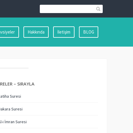
vsiyeler
Hakkında
İletişim
BLOG
RELER – SIRAYLA
Fatiha Suresi
Bakara Suresi
Al-i İmran Suresi