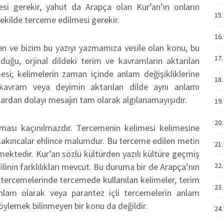
si gerekir, yahut da Arapça olan Kur’an’ın onların
15.
n şekilde terceme edilmesi gerekir.
16.
n ve bizim bu yazıyı yazmamıza vesile olan konu, bu
17.
duğu, orjinal dildeki terim ve kavramların aktarılan
emesi; kelimelerin zaman içinde anlam değişikliklerine
18.
 kavram veya deyimin aktarılan dilde aynı anlamı
ardan dolayı mesajın tam olarak algılanamayışıdır.
19
20.
ması kaçınılmazdır. Tercemenin kelimesi kelimesine
sakıncalar ehlince malumdur. Bu terceme edilen metin
21.
mektedir. Kur’an sözlü kültürden yazılı kültüre geçmiş
 dilinin farklılıkları mevcut. Bu duruma bir de Arapça’nın
22.
n tercemelerinde tercemede kullanılan kelimeler, terim
23.
nlam olarak veya parantez içli tercemelerin anlam
söylemek bilinmeyen bir konu da değildir.
24.