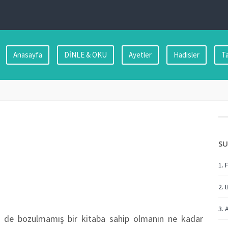
Anasayfa
DİNLE & OKU
Ayetler
Hadisler
Ta
SU
1. 
2. 
3. 
m de bozulmamış bir kitaba sahip olmanın ne kadar