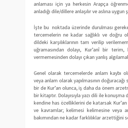
anlaması için ya herkesin Arapça öğrenme
anladığı dile/dillere anlaşılır ve aslına uygu
İşte bu noktada üzerinde durulması gereke
tercemelerin ne kadar sağlıklı ve doğru ol
dildeki karşılıklarının tam verilip verilem
uğramasından dolayı, Kur’anî bir terim,
vermemesinden dolayı çıkan yanlış algılamal
Genel olarak tercemelerde anlam kaybı ol
veya anlam olarak yapılmasının doğuracağı 
bir de Kur’an olunca, iş daha da önem arzet
bir kitaptır. Dolayısıyla yazı dili ile konuşma
kendine has özelliklerini de katarsak Kur’a
ve kavramlar; kelimesi kelimesine veya a
bakımından ne kadar farklılıklar arzettiğini 