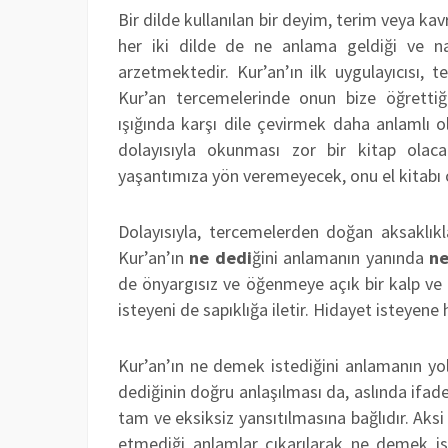
Bir dilde kullanılan bir deyim, terim veya k
her iki dilde de ne anlama geldiği ve na
arzetmektedir. Kur’an’ın ilk uygulayıcısı, 
Kur’an tercemelerinde onun bize öğrettiğ
ışığında karşı dile çevirmek daha anlamlı o
dolayısıyla okunması zor bir kitap ola
yaşantımıza yön veremeyecek, onu el kitabı 
Dolayısıyla, tercemelerden doğan aksaklıkl
Kur’an’ın
ne dedi
ğini anlamanın yanında
ne
de önyargısız ve öğenmeye açık bir kalp ve g
isteyeni de sapıklığa iletir. Hidayet isteyene 
Kur’an’ın ne demek istediğini anlamanın yol
dediğinin doğru anlaşılması da, aslında ifad
tam ve eksiksiz yansıtılmasına bağlıdır. Ak
etmediği anlamlar çıkarılarak ne demek is