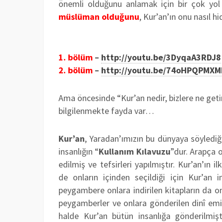
önemli olduğunu anlamak için bir çok yol
müslüman olduğunu
, Kur’an’ın onu nasıl 
1. bölüm
–
http://youtu.be/3DyqaA3RDJ8
2. bölüm
–
http://youtu.be/74oHPQPMX
Ama öncesinde “Kur’an nedir, bizlere ne get
bilgilenmekte fayda var…
Kur’an
, Yaradan’ımızın bu dünyaya söylediği
insanlığın “
Kullanım Kılavuzu
”dur. Arapça o
edilmiş ve tefsirleri yapılmıştır. Kur’an’ı
de onların içinden seçildiği için Kur’an in
peygambere onlara indirilen kitapların da onla
peygamberler ve onlara gönderilen dinî emirl
halde Kur’an bütün insanlığa gönderilmişti