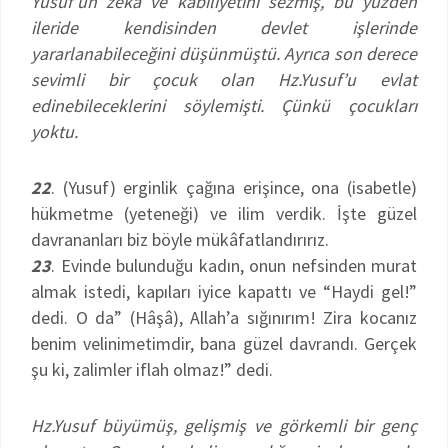
Yusuf’un zeka ve kabiliyetini sezmiş, bu yüzden
ileride kendisinden devlet işlerinde
yararlanabileceğini düşünmüştü. Ayrıca son derece
sevimli bir çocuk olan Hz.Yusuf’u evlat
edinebileceklerini söylemişti. Çünkü çocukları
yoktu.
22
. (Yusuf) erginlik çağına erişince, ona (isabetle)
hükmetme (yeteneği) ve ilim verdik. İşte güzel
davrananları biz böyle mükâfatlandırırız.
23
. Evinde bulunduğu kadın, onun nefsinden murat
almak istedi, kapıları iyice kapattı ve “Haydi gel!”
dedi. O da” (Hâşâ), Allah’a sığınırım! Zira kocanız
benim velinimetimdir, bana güzel davrandı. Gerçek
şu ki, zalimler iflah olmaz!” dedi.
Hz.Yusuf büyümüş, gelişmiş ve görkemli bir genç