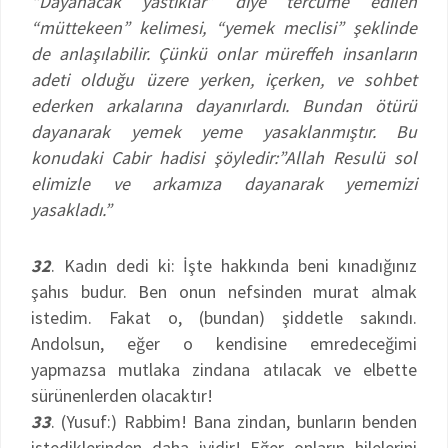
“Dayanacak yastıklar” diye tercüme edilen
“müttekeen” kelimesi, “yemek meclisi” şeklinde
de anlaşılabilir. Çünkü onlar müreffeh insanların
adeti olduğu üzere yerken, içerken, ve sohbet
ederken arkalarına dayanırlardı. Bundan ötürü
dayanarak yemek yeme yasaklanmıştır. Bu
konudaki Cabir hadisi şöyledir:”Allah Resulü sol
elimizle ve arkamıza dayanarak yememizi
yasakladı.”
32
. Kadın dedi ki: İşte hakkında beni kınadığınız
şahıs budur. Ben onun nefsinden murat almak
istedim. Fakat o, (bundan) şiddetle sakındı.
Andolsun, eğer o kendisine emredeceğimi
yapmazsa mutlaka zindana atılacak ve elbette
sürünenlerden olacaktır!
33
. (Yusuf:) Rabbim! Bana zindan, bunların benden
istediklerinden daha iyidir! Eğer onların hilelerini