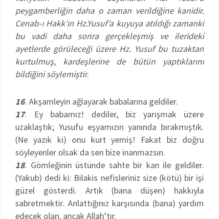
peygamberliğin daha o zaman verildiğine kanidir.
Cenab-ı Hakk’ın Hz.Yusuf’a kuyuya atıldığı zamanki
bu vadi daha sonra gerçekleşmiş ve ilerideki
ayetlerde görüleceği üzere Hz. Yusuf bu tuzaktan
kurtulmuş, kardeşlerine de bütün yaptıklarını
bildiğini söylemiştir.
16
. Akşamleyin ağlayarak babalarına geldiler.
17
. Ey babamız! dediler, biz yarışmak üzere
uzaklaştık; Yusufu eşyamızın yanında bırakmıştık.
(Ne yazık ki) onu kurt yemiş! Fakat biz doğru
söyleyenler olsak da sen bize inanmazsın.
18
. Gömleğinin üstünde sahte bir kan ile geldiler.
(Yakub) dedi ki: Bilakis nefisleriniz size (kötü) bir işi
güzel gösterdi. Artık (bana düşen) hakkıyla
sabretmektir. Anlattığınız karşısında (bana) yardım
edecek olan, ancak Allah’tır.