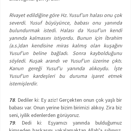
Rivayet edildiğine göre Hz. Yusuf’un halası onu çok
severdi. Yusuf büyüyünce, babası onu yanında
bulundurmak istedi. Halası da Yusuf’un kendi
yanında kalmasını istiyordu. Bunun için İbrahim
(a.s.)dan kendisine miras kalmış olan kuşağını
Yusuf’un beline bağladı. Sonra kaybolduğunu
söyledi. Kuşak arandı ve Yusuf’un üzerine çıktı.
Kanun gereği Yusuf’u yanında alıkoydu. İşte
Yusuf’un kardeşleri bu duruma işaret etmek
istemişlerdir.
78
. Dediler ki: Ey aziz! Gerçekten onun çok yaşlı bir
babası var. Onun yerine bizim birimizi alıkoy. Zira biz
seni, iyilik edenlerden görüyoruz.
79
. Dedi ki: Eşyamızı yanında bulduğumuz
kimseden başkasını yakalamaktan Allah’a sığınırız,