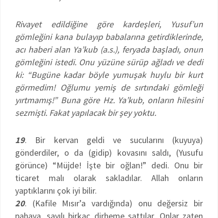
Rivayet edildiğine göre kardeşleri, Yusuf’un
gömleğini kana bulayıp babalarına getirdiklerinde,
acı haberi alan Ya’kub (a.s.), feryada başladı, onun
gömleğini istedi. Onu yüzüne sürüp ağladı ve dedi
ki: “Bugüne kadar böyle yumuşak huylu bir kurt
görmedim! Oğlumu yemiş de sırtındaki gömleği
yırtmamış!” Buna göre Hz. Ya’kub, onların hilesini
sezmişti. Fakat yapılacak bir şey yoktu.
19
. Bir kervan geldi ve sucularını (kuyuya)
gönderdiler, o da (gidip) kovasını saldı, (Yusufu
görünce) “Müjde! İşte bir oğlan!” dedi. Onu bir
ticaret malı olarak sakladılar. Allah onların
yaptıklarını çok iyi bilir.
20
. (Kafile Mısır’a vardığında) onu değersiz bir
pahaya, sayılı birkaç dirheme sattılar. Onlar zaten