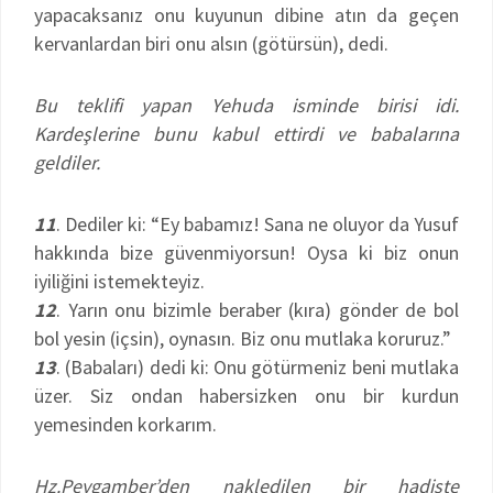
yapacaksanız onu kuyunun dibine atın da geçen
kervanlardan biri onu alsın (götürsün), dedi.
Bu teklifi yapan Yehuda isminde birisi idi.
Kardeşlerine bunu kabul ettirdi ve babalarına
geldiler.
11
. Dediler ki: “Ey babamız! Sana ne oluyor da Yusuf
hakkında bize güvenmiyorsun! Oysa ki biz onun
iyiliğini istemekteyiz.
12
. Yarın onu bizimle beraber (kıra) gönder de bol
bol yesin (içsin), oynasın. Biz onu mutlaka koruruz.”
13
. (Babaları) dedi ki: Onu götürmeniz beni mutlaka
üzer. Siz ondan habersizken onu bir kurdun
yemesinden korkarım.
Hz.Peygamber’den nakledilen bir hadiste