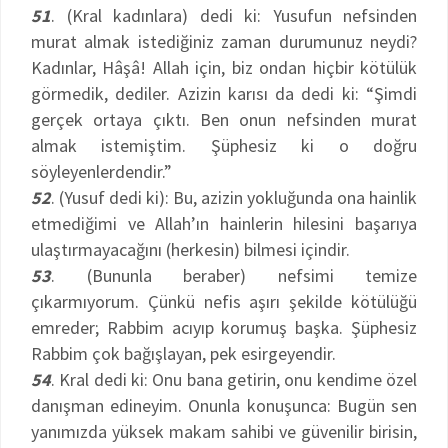
51
. (Kral kadınlara) dedi ki: Yusufun nefsinden
murat almak istediğiniz zaman durumunuz neydi?
Kadınlar, Hâşâ! Allah için, biz ondan hiçbir kötülük
görmedik, dediler. Azizin karısı da dedi ki: “Şimdi
gerçek ortaya çıktı. Ben onun nefsinden murat
almak istemiştim. Şüphesiz ki o doğru
söyleyenlerdendir.”
52
. (Yusuf dedi ki): Bu, azizin yokluğunda ona hainlik
etmediğimi ve Allah’ın hainlerin hilesini başarıya
ulaştırmayacağını (herkesin) bilmesi içindir.
53
. (Bununla beraber) nefsimi temize
çıkarmıyorum. Çünkü nefis aşırı şekilde kötülüğü
emreder; Rabbim acıyıp korumuş başka. Şüphesiz
Rabbim çok bağışlayan, pek esirgeyendir.
54
. Kral dedi ki: Onu bana getirin, onu kendime özel
danışman edineyim. Onunla konuşunca: Bugün sen
yanımızda yüksek makam sahibi ve güvenilir birisin,