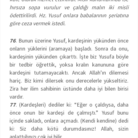
hırsıza sopa vurulur ve çaldığı malın iki misli
ödettirilirdi. Hz. Yusuf onlara babalarının şeriatına
göre ceza vermek istedi.
76
. Bunun üzerine Yusuf, kardeşinin yükünden önce
onların yüklerini (aramaya) başladı. Sonra da onu,
kardeşinin yükünden çıkarttı. İşte biz Yusufa böyle
bir tedbir öğrettik, yoksa kralın kanununa göre
kardeşini tutamayacaktı. Ancak Allah’ın dilemesi
hariç. Biz kimi dilersek onu derecelerle yükseltiriz.
Zira her ilim sahibinin üstünde daha iyi bilen birisi
vardır.
77
. (Kardeşleri) dediler ki: “Eğer o çaldıysa, daha
önce onun bir kardeşi de çalmıştı.” Yusuf bunu
içinde sakladı, onlara açmadı. (Kendi kendine) dedi
ki: Siz daha kötü durumdasınız! Allah, sizin
anlattığınızı çok iyi bilir.