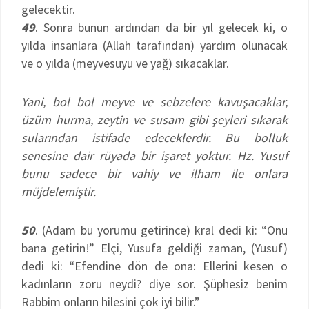
gelecektir.
49
. Sonra bunun ardından da bir yıl gelecek ki, o
yılda insanlara (Allah tarafından) yardım olunacak
ve o yılda (meyvesuyu ve yağ) sıkacaklar.
Yani, bol bol meyve ve sebzelere kavuşacaklar,
üzüm hurma, zeytin ve susam gibi şeyleri sıkarak
sularından istifade edeceklerdir. Bu bolluk
senesine dair rüyada bir işaret yoktur. Hz. Yusuf
bunu sadece bir vahiy ve ilham ile onlara
müjdelemiştir.
50
. (Adam bu yorumu getirince) kral dedi ki: “Onu
bana getirin!” Elçi, Yusufa geldiği zaman, (Yusuf)
dedi ki: “Efendine dön de ona: Ellerini kesen o
kadınların zoru neydi? diye sor. Şüphesiz benim
Rabbim onların hilesini çok iyi bilir.”