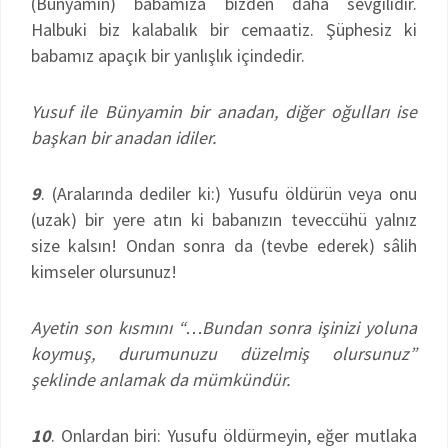
(Bünyamin) babamıza bizden daha sevgilidir.
Halbuki biz kalabalık bir cemaatiz. Şüphesiz ki
babamız apaçık bir yanlışlık içindedir.
Yusuf ile Bünyamin bir anadan, diğer oğulları ise
başkan bir anadan idiler.
9
. (Aralarında dediler ki:) Yusufu öldürün veya onu
(uzak) bir yere atın ki babanızın teveccühü yalnız
size kalsın! Ondan sonra da (tevbe ederek) sâlih
kimseler olursunuz!
Ayetin son kısmını “…Bundan sonra işinizi yoluna
koymuş, durumunuzu düzelmiş olursunuz”
şeklinde anlamak da mümkündür.
10
. Onlardan biri: Yusufu öldürmeyin, eğer mutlaka