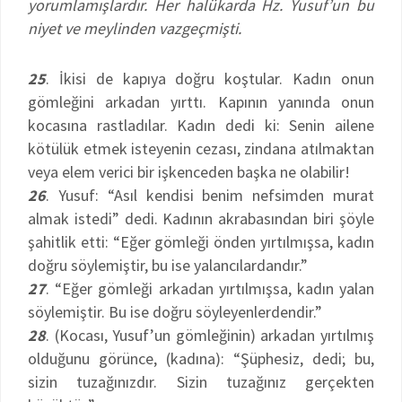
yorumlamışlardır. Her halükarda Hz. Yusuf’un bu
niyet ve meylinden vazgeçmişti.
25
. İkisi de kapıya doğru koştular. Kadın onun
gömleğini arkadan yırttı. Kapının yanında onun
kocasına rastladılar. Kadın dedi ki: Senin ailene
kötülük etmek isteyenin cezası, zindana atılmaktan
veya elem verici bir işkenceden başka ne olabilir!
26
. Yusuf: “Asıl kendisi benim nefsimden murat
almak istedi” dedi. Kadının akrabasından biri şöyle
şahitlik etti: “Eğer gömleği önden yırtılmışsa, kadın
doğru söylemiştir, bu ise yalancılardandır.”
27
. “Eğer gömleği arkadan yırtılmışsa, kadın yalan
söylemiştir. Bu ise doğru söyleyenlerdendir.”
28
. (Kocası, Yusuf’un gömleğinin) arkadan yırtılmış
olduğunu görünce, (kadına): “Şüphesiz, dedi; bu,
sizin tuzağınızdır. Sizin tuzağınız gerçekten