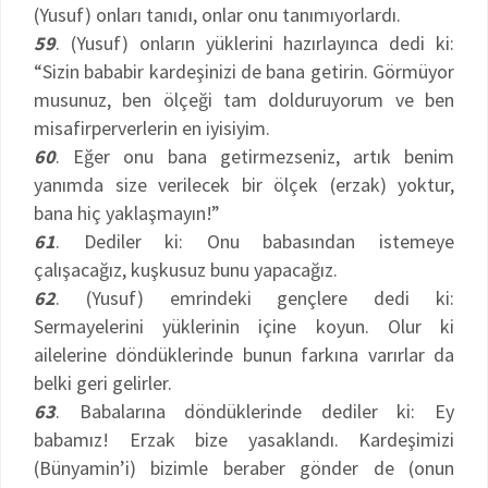
(Yusuf) onları tanıdı, onlar onu tanımıyorlardı.
59
. (Yusuf) onların yüklerini hazırlayınca dedi ki:
“Sizin bababir kardeşinizi de bana getirin. Görmüyor
musunuz, ben ölçeği tam dolduruyorum ve ben
misafirperverlerin en iyisiyim.
60
. Eğer onu bana getirmezseniz, artık benim
yanımda size verilecek bir ölçek (erzak) yoktur,
bana hiç yaklaşmayın!”
61
. Dediler ki: Onu babasından istemeye
çalışacağız, kuşkusuz bunu yapacağız.
62
. (Yusuf) emrindeki gençlere dedi ki:
Sermayelerini yüklerinin içine koyun. Olur ki
ailelerine döndüklerinde bunun farkına varırlar da
belki geri gelirler.
63
. Babalarına döndüklerinde dediler ki: Ey
babamız! Erzak bize yasaklandı. Kardeşimizi
(Bünyamin’i) bizimle beraber gönder de (onun