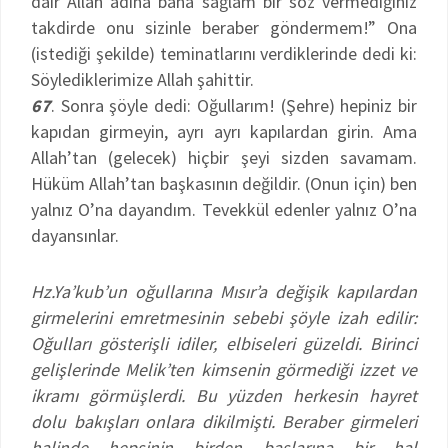
dair Allah adına bana sağlam bir söz vermediğiniz
takdirde onu sizinle beraber göndermem!” Ona
(istediği şekilde) teminatlarını verdiklerinde dedi ki:
Söylediklerimize Allah şahittir.
67
. Sonra şöyle dedi: Oğullarım! (Şehre) hepiniz bir
kapıdan girmeyin, ayrı ayrı kapılardan girin. Ama
Allah’tan (gelecek) hiçbir şeyi sizden savamam.
Hüküm Allah’tan başkasının değildir. (Onun için) ben
yalnız O’na dayandım. Tevekkül edenler yalnız O’na
dayansınlar.
Hz.Ya’kub’un oğullarına Mısır’a değişik kapılardan
girmelerini emretmesinin sebebi şöyle izah edilir:
Oğulları gösterişli idiler, elbiseleri güzeldi. Birinci
gelişlerinde Melik’ten kimsenin görmediği izzet ve
ikramı görmüşlerdi. Bu yüzden herkesin hayret
dolu bakışları onlara dikilmişti. Beraber girmeleri
halinde hepsinin birden başlarına bir hal