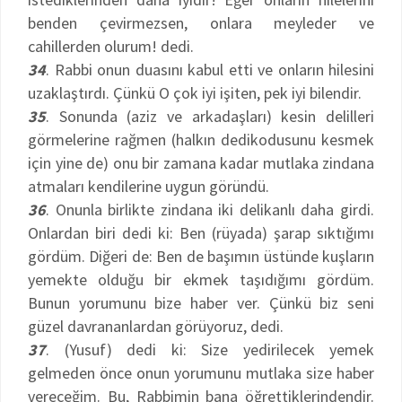
benden çevirmezsen, onlara meyleder ve
cahillerden olurum! dedi.
34
. Rabbi onun duasını kabul etti ve onların hilesini
uzaklaştırdı. Çünkü O çok iyi işiten, pek iyi bilendir.
35
. Sonunda (aziz ve arkadaşları) kesin delilleri
görmelerine rağmen (halkın dedikodusunu kesmek
için yine de) onu bir zamana kadar mutlaka zindana
atmaları kendilerine uygun göründü.
36
. Onunla birlikte zindana iki delikanlı daha girdi.
Onlardan biri dedi ki: Ben (rüyada) şarap sıktığımı
gördüm. Diğeri de: Ben de başımın üstünde kuşların
yemekte olduğu bir ekmek taşıdığımı gördüm.
Bunun yorumunu bize haber ver. Çünkü biz seni
güzel davrananlardan görüyoruz, dedi.
37
. (Yusuf) dedi ki: Size yedirilecek yemek
gelmeden önce onun yorumunu mutlaka size haber
vereceğim. Bu, Rabbimin bana öğrettiklerindendir.