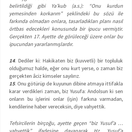
belirtildiği gibi Ya’kub (a.s.): “Onu kurdun
yemesinden korkarım” şeklindeki bu sözü ile
farkında olmadan onlara, tasarladıkları planı nasıl
örtbas edecekleri konusunda bir ipucu vermiştir.
Gerçekten 17. Ayette de görüleceği üzere onlar bu
ipucundan yararlanmışlardır.
14
. Dediler ki: Hakikaten biz (kuvvetli) bir topluluk
olduğumuz halde, eğer onu kurt yerse, o zaman biz
gerçekten âciz kimseler sayılırız.
15
. Onu götürüp de kuyunun dibine atmaya ittifakla
karar verdikleri zaman, biz Yusufa: Andolsun ki sen
onların bu işlerini onlar (işin) farkına varmadan,
kendilerine haber vereceksin, diye vahyettik.
Tefsircilerin birçoğu, ayette geçen “biz Yusuf’a …
vahyettik” ifadesine dayanarak Hz. Yusuf’a