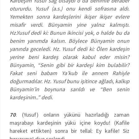
Kardeşim Yusuf sağ olsaydı o da benimle beraber
otururdu. Yusuf (a.s.) onu kendi sofrasına aldı.
Yemekten sonra kardeşlerini ikişer ikişer evlere
misafir verdi. Bünyamin yine yalnız kalmıştı.
Hz.Yusuf dedi ki: Bunun ikincisi yok, o halde bu da
benim yanımda kalsın. Böylece Bünyamin onun
yanında geceledi. Hz. Yusuf dedi ki: Ölen kardeşin
yerine beni kardeş olarak kabul eder misin?
Bünyamin, “Senin gibi bir kardeşi kim bulabilir?
Fakat seni babam Ya’kub ile annem Rahiyle
doğurmadılar. Hz. Yusuf bunu işitince ağladı, kalkıp
Bünyamin’in boynuna sarıldı ve “Ben senin
kardeşinim..” dedi.
70
. (Yusuf) onların yükünü hazırladığı zaman
maşrabayı kardeşinin yükü içine koydu! (Kafile
hareket ettikten) sonra bir tellal: Ey kafile! Siz
hırsızsınız! diye seslendi.