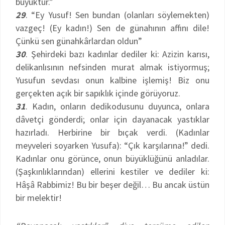
büyüktür.”
29
. “Ey Yusuf! Sen bundan (olanları söylemekten)
vazgeç! (Ey kadın!) Sen de günahının affını dile!
Çünkü sen günahkârlardan oldun”
30
. Şehirdeki bazı kadınlar dediler ki: Azizin karısı,
delikanlısının nefsinden murat almak istiyormuş;
Yusufun sevdası onun kalbine işlemiş! Biz onu
gerçekten açık bir sapıklık içinde görüyoruz.
31
. Kadın, onların dedikodusunu duyunca, onlara
dâvetçi gönderdi; onlar için dayanacak yastıklar
hazırladı. Herbirine bir bıçak verdi. (Kadınlar
meyveleri soyarken Yusufa): “Çık karşılarına!” dedi.
Kadınlar onu görünce, onun büyüklüğünü anladılar.
(Şaşkınlıklarından) ellerini kestiler ve dediler ki:
Hâşâ Rabbimiz! Bu bir beşer değil… Bu ancak üstün
bir melektir!