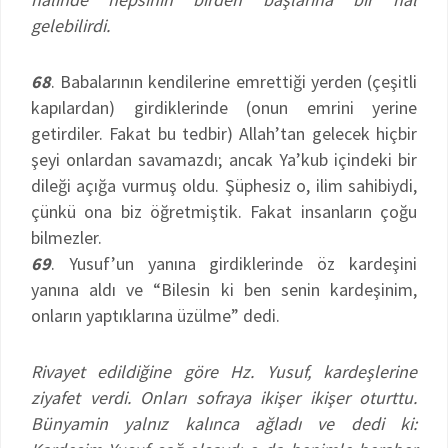
gelebilirdi.
68
. Babalarının kendilerine emrettiği yerden (çeşitli
kapılardan) girdiklerinde (onun emrini yerine
getirdiler. Fakat bu tedbir) Allah’tan gelecek hiçbir
şeyi onlardan savamazdı; ancak Ya’kub içindeki bir
dileği açığa vurmuş oldu. Şüphesiz o, ilim sahibiydi,
çünkü ona biz öğretmiştik. Fakat insanların çoğu
bilmezler.
69
. Yusuf’un yanına girdiklerinde öz kardeşini
yanına aldı ve “Bilesin ki ben senin kardeşinim,
onların yaptıklarına üzülme” dedi.
Rivayet edildiğine göre Hz. Yusuf, kardeşlerine
ziyafet verdi. Onları sofraya ikişer ikişer oturttu.
Bünyamin yalnız kalınca ağladı ve dedi ki: