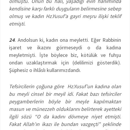
olmuştu. Onun bu hali, yaşadığı evin hanımında
kendisine karşı farklı duyguların belirmesine sebep
olmuş ve kadın Hz.Yusuf’a gayri meşru ilişki teklif
etmişti.
24
. Andolsun ki, kadın ona meyletti. Eğer Rabbinin
işaret ve ikazını görmeseydi o da kadına
meyletmişti. İşte böylece biz, kötülük ve fuhşu
ondan uzaklaştırmak için (delilimizi gösterdik).
Şüphesiz o ihlâslı kullarımızdandı.
Tefsircilerin çoğuna göre Hz.Yusuf’un kadına olan
bu meyli cinsel bir meyil idi. Fakat bazı tefsirciler
peygamberlerin böyle bir meyle kapılmaktan
masun ve münezzeh olduklarını belirterek ayetteki
ilgili sözü “O da kadını dövmeye niyet etmişti.
Fakat Allah’ın ikazı ile bundan vazgeçti” şeklinde