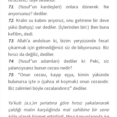
71
. (Yusuf’un kardeşleri) onlara dönerek: Ne
arıyorsunuz? dediler.
72
. Kralın su kabını arıyoruz; onu getirene bir deve
yükü (bahşiş) var dediler. (İçlerinden biri:) Ben buna
kefilim, dedi.
73
. Allah’a andolsun ki, bizim yeryüzünde fesat
çıkarmak için gelmediğimizi siz de biliyorsunuz. Biz
hırsız da değiliz, dediler.
74
. (Yusuf’un adamları) dediler ki: Peki, siz
yalancıysanız bunun cezası nedir?
75
. “Onun cezası, kayıp eşya, kimin yükünde
bulunursa işte o (şahsa el koymak) onun cezasıdır.
Biz zalimleri böyle cezalandırırız” dediler.
Ya’kub (a.s.)ın şeriatına göre hırsız yakalanarak
çaldığı malın karşılığında mal sahibine bir sene
köle olarak hizmet ettirilirdi. Mısır kanunlarında ise