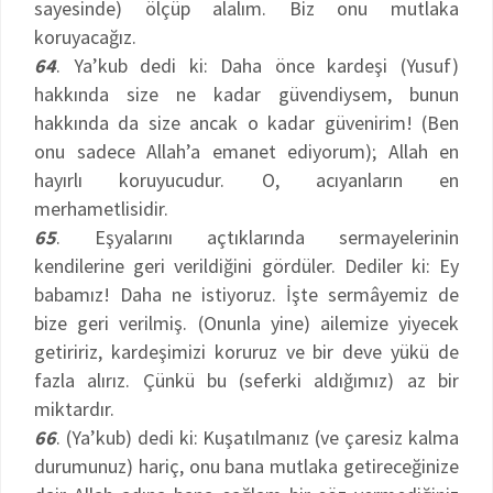
sayesinde) ölçüp alalım. Biz onu mutlaka
koruyacağız.
64
. Ya’kub dedi ki: Daha önce kardeşi (Yusuf)
hakkında size ne kadar güvendiysem, bunun
hakkında da size ancak o kadar güvenirim! (Ben
onu sadece Allah’a emanet ediyorum); Allah en
hayırlı koruyucudur. O, acıyanların en
merhametlisidir.
65
. Eşyalarını açtıklarında sermayelerinin
kendilerine geri verildiğini gördüler. Dediler ki: Ey
babamız! Daha ne istiyoruz. İşte sermâyemiz de
bize geri verilmiş. (Onunla yine) ailemize yiyecek
getiririz, kardeşimizi koruruz ve bir deve yükü de
fazla alırız. Çünkü bu (seferki aldığımız) az bir
miktardır.
66
. (Ya’kub) dedi ki: Kuşatılmanız (ve çaresiz kalma
durumunuz) hariç, onu bana mutlaka getireceğinize