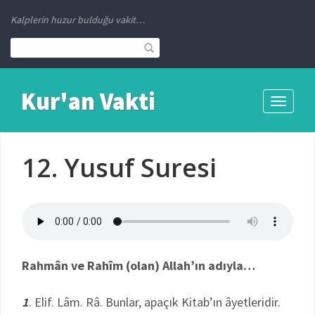
Kalplerin huzur bulduğu vakit…
Kur'an Vakti
Toggle
navigati
12. Yusuf Suresi
Rahmân ve Rahîm (olan) Allah’ın adıyla…
1
. Elif. Lâm. Râ. Bunlar, apaçık Kitab’ın âyetleridir.