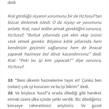
dedi.
Kral gördüğü rüyanın yorumunu bir de Hz.Yusuf’tan
bizzat dinlemek istedi. O da rüyayı ve yorumunu
anlattı. Kral, nasıl tedbir almak gerektiğini sorunca,
Hz.Yusuf: “Bolluk yıllarında çok ekin ekip ürünü
stok etmek gerekir. Böylece kıtlık yıllarında hem
kendinizin geçimini sağlarsınız hem de ihracat
yaparak hazineye bol döviz kazandırırsınız” dedi.
Kral: “Peki bu işi kim yapacak?” diye sorunca,
Hz.Yusuf:
55
. “Beni ülkenin hazinelerine tayin et! Çünkü ben
(onları) çok iyi korurum ve bu işi bilirim” dedi.
56
. Ve böylece Yusuf’a orada dilediği gibi hareket
etmek üzere ülke içinde yetki verdik. Biz dilediğimiz
kimseye rahmetimizi eriştiririz. Ve güzel