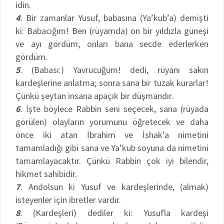
idin.
4
. Bir zamanlar Yusuf, babasına (Ya’kub’a) demişti
ki: Babacığım! Ben (rüyamda) on bir yıldızla güneşi
ve ayı gördüm; onları bana secde ederlerken
gördüm.
5
. (Babası:) Yavrucuğum! dedi, rüyanı sakın
kardeşlerine anlatma; sonra sana bir tuzak kurarlar!
Çünkü şeytan insana apaçık bir düşmandır.
6
. İşte böylece Rabbin seni seçecek, sana (rüyada
görülen) olayların yorumunu öğretecek ve daha
önce iki atan İbrahim ve İshak’a nimetini
tamamladığı gibi sana ve Ya’kub soyuna da nimetini
tamamlayacaktır. Çünkü Rabbin çok iyi bilendir,
hikmet sahibidir.
7
. Andolsun ki Yusuf ve kardeşlerinde, (almak)
isteyenler için ibretler vardır.
8
. (Kardeşleri) dediler ki: Yusufla kardeşi