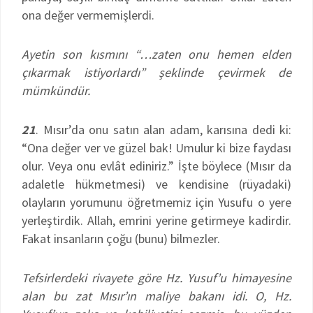
ona değer vermemişlerdi.
Ayetin son kısmını “…zaten onu hemen elden
çıkarmak istiyorlardı” şeklinde çevirmek de
mümkündür.
21
. Mısır’da onu satın alan adam, karısına dedi ki:
“Ona değer ver ve güzel bak! Umulur ki bize faydası
olur. Veya onu evlât ediniriz.” İşte böylece (Mısır da
adaletle hükmetmesi) ve kendisine (rüyadaki)
olayların yorumunu öğretmemiz için Yusufu o yere
yerleştirdik. Allah, emrini yerine getirmeye kadirdir.
Fakat insanların çoğu (bunu) bilmezler.
Tefsirlerdeki rivayete göre Hz. Yusuf’u himayesine
alan bu zat Mısır’ın maliye bakanı idi. O, Hz.