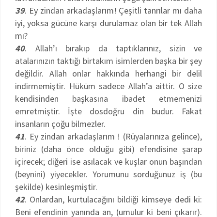
39
. Ey zindan arkadaşlarım! Çeşitli tanrılar mı daha
iyi, yoksa gücüne karşı durulamaz olan bir tek Allah
mı?
40
. Allah’ı bırakıp da taptıklarınız, sizin ve
atalarınızın taktığı birtakım isimlerden başka bir şey
değildir. Allah onlar hakkında herhangi bir delil
indirmemiştir. Hüküm sadece Allah’a aittir. O size
kendisinden başkasına ibadet etmemenizi
emretmiştir. İşte dosdoğru din budur. Fakat
insanların çoğu bilmezler.
41
. Ey zindan arkadaşlarım ! (Rüyalarınıza gelince),
biriniz (daha önce olduğu gibi) efendisine şarap
içirecek; diğeri ise asılacak ve kuşlar onun başından
(beynini) yiyecekler. Yorumunu sorduğunuz iş (bu
şekilde) kesinleşmiştir.
42
. Onlardan, kurtulacağını bildiği kimseye dedi ki:
Beni efendinin yanında an, (umulur ki beni çıkarır).