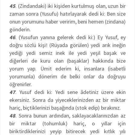
45
. (Zindandaki) iki kişiden kurtulmuş olan, uzun bir
zaman sonra (Yusufu) hatırlayarak dedi ki: Ben size
onun yorumunu haber veririm, beni hemen (zindana)
gönderin.
46
. (Yusufun yanına gelerek dedi ki:) Ey Yusuf, ey
doğru sözlü kişi! (Rüyada görülen) yedi arık ineğin
yediği yedi semiz inek ile yedi yeşil başak ve
diğerleri de kuru olan (başaklar) hakkında bize
yorum yap. Ümit ederim ki, insanlara (isabetli
yorumunla) dönerim de belki onlar da doğruyu
öğrenirler.
47
. Yusuf dedi ki: Yedi sene âdetiniz üzere ekin
ekersiniz. Sonra da yiyeceklerinizden az bir miktar
hariç, biçtiklerinizi başağında (stok edip) bırakınız.
48
. Sonra bunun ardından, saklayacaklarınızdan az
bir miktar (tohumluk) hariç, o yıllar için
biriktirdiklerinizi yeyip bitirecek yedi kıtlık yılı