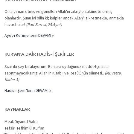
Onlar, iman etmiş ve gönülleri Allah'ın zikriyle sükûnete ermiş
olanlardır. Şunu iyi bilin ki; kalpler ancak Allah'ı zikretmekle, anmakla
huzur bulur!
(Rad Suresi, 28.Ayet)
Ayet-i Kerime'lerin DEVAMI »
KUR’AN’A DAIR HADIS-I ŞERIFLER
Size iki şey bırakıyorum. Bunlara uyduğunuz müddetçe asla
sapıtmayacaksınız: Allah'ın Kitab'ı ve Resûlünün sünneti..
(Muvatta,
Kader 3)
Hadis-i Şerif'lerin DEVAMI »
KAYNAKLAR
Meal: Diyanet Vakfı
Tefsir: Tefhim'ül Kur'an