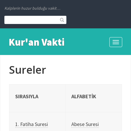
Kalplerin huzur bulduğu vakit…
Kur'an Vakti
Toggle
navigati
Sureler
SIRASIYLA
ALFABETİK
1. Fatiha Suresi
Abese Suresi