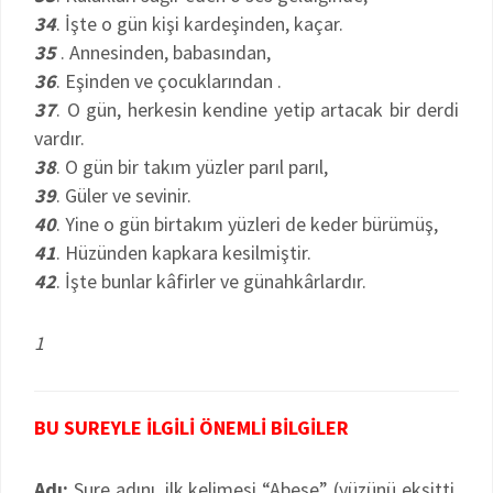
34
. İşte o gün kişi kardeşinden, kaçar.
35
. Annesinden, babasından,
36
. Eşinden ve çocuklarından .
37
. O gün, herkesin kendine yetip artacak bir derdi
vardır.
38
. O gün bir takım yüzler parıl parıl,
39
. Güler ve sevinir.
40
. Yine o gün birtakım yüzleri de keder bürümüş,
41
. Hüzünden kapkara kesilmiştir.
42
. İşte bunlar kâfirler ve günahkârlardır.
1
BU SUREYLE İLGİLİ ÖNEMLİ BİLGİLER
Adı:
Sure adını, ilk kelimesi “Abese” (yüzünü ekşitti,