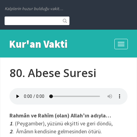
Kalplerin huzur bulduğu vakit…
Kur'an Vakti
Toggle
navigati
80. Abese Suresi
Rahmân ve Rahîm (olan) Allah’ın adıyla…
1
. (Peygamber), yüzünü ekşitti ve geri döndü,
2
. Âmânın kendisine gelmesinden ötürü.