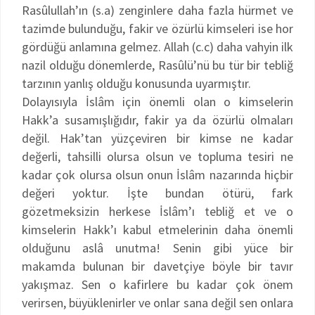
Rasûlullah’ın (s.a) zenginlere daha fazla hürmet ve
tazimde bulunduğu, fakir ve özürlü kimseleri ise hor
gördüğü anlamına gelmez. Allah (c.c) daha vahyin ilk
nazil olduğu dönemlerde, Rasûlü’nü bu tür bir tebliğ
tarzının yanlış olduğu konusunda uyarmıştır.
Dolayısıyla İslâm için önemli olan o kimselerin
Hakk’a susamışlığıdır, fakir ya da özürlü olmaları
değil. Hak’tan yüzçeviren bir kimse ne kadar
değerli, tahsilli olursa olsun ve topluma tesiri ne
kadar çok olursa olsun onun İslâm nazarında hiçbir
değeri yoktur. İşte bundan ötürü, fark
gözetmeksizin herkese İslâm’ı tebliğ et ve o
kimselerin Hakk’ı kabul etmelerinin daha önemli
olduğunu aslâ unutma! Senin gibi yüce bir
makamda bulunan bir davetçiye böyle bir tavır
yakışmaz. Sen o kafirlere bu kadar çok önem
verirsen, büyüklenirler ve onlar sana değil sen onlara