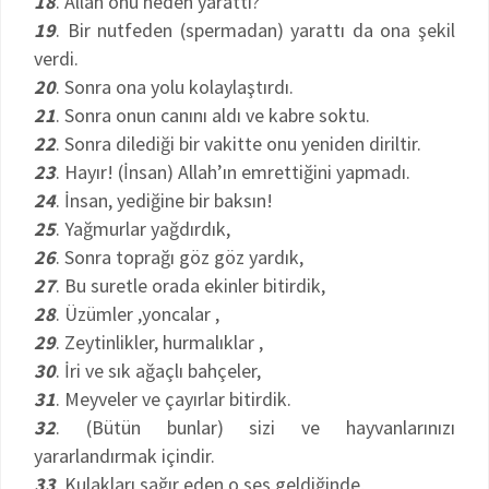
18
. Allah onu neden yarattı?
19
. Bir nutfeden (spermadan) yarattı da ona şekil
verdi.
20
. Sonra ona yolu kolaylaştırdı.
21
. Sonra onun canını aldı ve kabre soktu.
22
. Sonra dilediği bir vakitte onu yeniden diriltir.
23
. Hayır! (İnsan) Allah’ın emrettiğini yapmadı.
24
. İnsan, yediğine bir baksın!
25
. Yağmurlar yağdırdık,
26
. Sonra toprağı göz göz yardık,
27
. Bu suretle orada ekinler bitirdik,
28
. Üzümler ,yoncalar ,
29
. Zeytinlikler, hurmalıklar ,
30
. İri ve sık ağaçlı bahçeler,
31
. Meyveler ve çayırlar bitirdik.
32
. (Bütün bunlar) sizi ve hayvanlarınızı
yararlandırmak içindir.
33
. Kulakları sağır eden o ses geldiğinde,