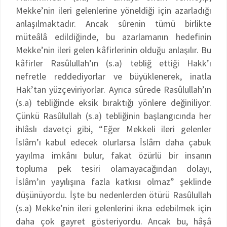
Mekke’nin ileri gelenlerine yöneldiği için azarladığı
anlaşılmaktadır. Ancak sûrenin tümü birlikte
müteâlâ edildiğinde, bu azarlamanın hedefinin
Mekke’nin ileri gelen kâfirlerinin olduğu anlaşılır. Bu
kâfirler Rasûlullah’ın (s.a) tebliğ ettiği Hakk’ı
nefretle reddediyorlar ve büyüklenerek, inatla
Hak’tan yüzçeviriyorlar. Ayrıca sûrede Rasûlullah’ın
(s.a) tebliğinde eksik bıraktığı yönlere değiniliyor.
Çünkü Rasûlullah (s.a) tebliğinin başlangıcında her
ihlâslı davetçi gibi, “Eğer Mekkeli ileri gelenler
İslâm’ı kabul edecek olurlarsa İslâm daha çabuk
yayılma imkânı bulur, fakat özürlü bir insanın
topluma pek tesiri olamayacağından dolayı,
İslâm’ın yayılışına fazla katkısı olmaz” şeklinde
düşünüyordu. İşte bu nedenlerden ötürü Rasûlullah
(s.a) Mekke’nin ileri gelenlerini ikna edebilmek için
daha çok gayret gösteriyordu. Ancak bu, hâşâ