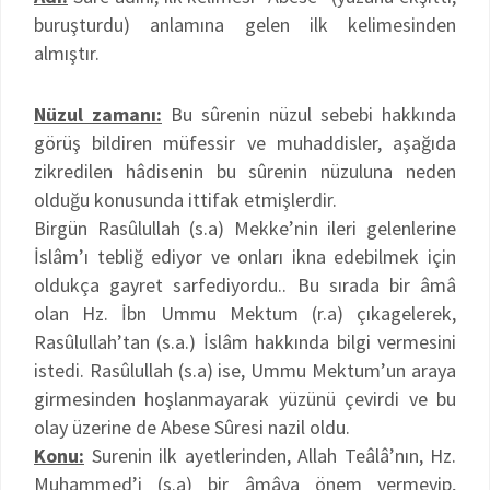
buruşturdu) anlamına gelen ilk kelimesinden
almıştır.
Nüzul zamanı:
Bu sûrenin nüzul sebebi hakkında
görüş bildiren müfessir ve muhaddisler, aşağıda
zikredilen hâdisenin bu sûrenin nüzuluna neden
olduğu konusunda ittifak etmişlerdir.
Birgün Rasûlullah (s.a) Mekke’nin ileri gelenlerine
İslâm’ı tebliğ ediyor ve onları ikna edebilmek için
oldukça gayret sarfediyordu.. Bu sırada bir âmâ
olan Hz. İbn Ummu Mektum (r.a) çıkagelerek,
Rasûlullah’tan (s.a.) İslâm hakkında bilgi vermesini
istedi. Rasûlullah (s.a) ise, Ummu Mektum’un araya
girmesinden hoşlanmayarak yüzünü çevirdi ve bu
olay üzerine de Abese Sûresi nazil oldu.
Konu:
Surenin ilk ayetlerinden, Allah Teâlâ’nın, Hz.
Muhammed’i (s.a) bir âmâya önem vermeyip,