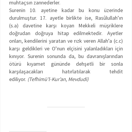
muhtaçsın zannederler.
Surenin 10. ayetine kadar bu konu üzerinde
durulmuştur. 17. ayetle birlikte ise, Rasûlullah’ın
(s.a) davetine karşı koyan Mekkeli müşriklere
doğrudan doğruya hitap edilmektedir. Ayetler
onları, kendilerini yaratan ve rızk veren Allah’a (c.c)
karşı geldikleri ve O’nun elçisini yalanladıkları için
kınıyor. Surenin sonunda da, bu davranışlarından
ötürü kıyamet gününde dehşetli bir sonla
karşılaşacakları hatırlatılarak tehdit
ediliyor.
(Tefhimü’l-Kur’an, Mevdudi)