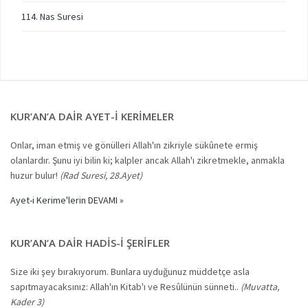
114. Nas Suresi
KUR’AN’A DAIR AYET-I KERIMELER
Onlar, iman etmiş ve gönülleri Allah'ın zikriyle sükûnete ermiş
olanlardır. Şunu iyi bilin ki; kalpler ancak Allah'ı zikretmekle, anmakla
huzur bulur!
(Rad Suresi, 28.Ayet)
Ayet-i Kerime'lerin DEVAMI »
KUR’AN’A DAIR HADIS-I ŞERIFLER
Size iki şey bırakıyorum. Bunlara uyduğunuz müddetçe asla
sapıtmayacaksınız: Allah'ın Kitab'ı ve Resûlünün sünneti..
(Muvatta,
Kader 3)