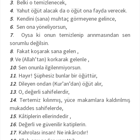
3
. Belki o temizlenecek,
4
. Yahut öğüt alacak da o öğüt ona fayda verecek.
5
. Kendini (sana) muhtaç görmeyene gelince,
6
. Sen ona yöneliyorsun,
7
. Oysa ki onun temizlenip arınmasından sen
sorumlu değilsin.
8
. Fakat koşarak sana gelen ,
9
. Ve (Allah’tan) korkarak gelenle ,
10
. Sen onunla ilgilenmiyorsun.
11
. Hayır! Şüphesiz bunlar bir öğüttür,
12
. Dileyen ondan (Kur’an’dan) öğüt alır,
13
. O, değerli sahifelerdir,
14
. Tertemiz kılınmış, yüce makamlara kaldırılmış
mukaddes sahifelerde,
15
. Kâtiplerin ellerindedir ,
16
. Değerli ve güvenilir katiplerin.
17
. Kahrolası insan! Ne inkârcıdır!