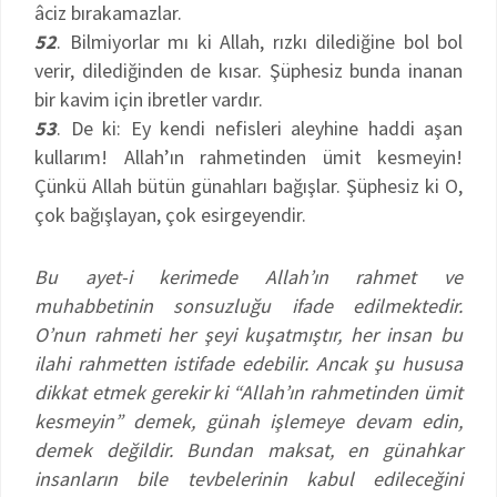
âciz bırakamazlar.
52
. Bilmiyorlar mı ki Allah, rızkı dilediğine bol bol
verir, dilediğinden de kısar. Şüphesiz bunda inanan
bir kavim için ibretler vardır.
53
. De ki: Ey kendi nefisleri aleyhine haddi aşan
kullarım! Allah’ın rahmetinden ümit kesmeyin!
Çünkü Allah bütün günahları bağışlar. Şüphesiz ki O,
çok bağışlayan, çok esirgeyendir.
Bu ayet-i kerimede Allah’ın rahmet ve
muhabbetinin sonsuzluğu ifade edilmektedir.
O’nun rahmeti her şeyi kuşatmıştır, her insan bu
ilahi rahmetten istifade edebilir. Ancak şu hususa
dikkat etmek gerekir ki “Allah’ın rahmetinden ümit
kesmeyin” demek, günah işlemeye devam edin,
demek değildir. Bundan maksat, en günahkar
insanların bile tevbelerinin kabul edileceğini