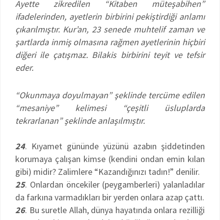
Ayette zikredilen “Kitaben müteşabihen”
ifadelerinden, ayetlerin birbirini pekiştirdiği anlamı
çıkarılmıştır. Kur’an, 23 senede muhtelif zaman ve
şartlarda inmiş olmasına rağmen ayetlerinin hiçbiri
diğeri ile çatışmaz. Bilakis birbirini teyit ve tefsir
eder.
“Okunmaya doyulmayan” şeklinde tercüme edilen
“mesaniye” kelimesi “çeşitli üsluplarda
tekrarlanan” şeklinde anlaşılmıştır.
24
. Kıyamet gününde yüzünü azabın şiddetinden
korumaya çalışan kimse (kendini ondan emin kılan
gibi) midir? Zalimlere “Kazandığınızı tadın!” denilir.
25
. Onlardan öncekiler (peygamberleri) yalanladılar
da farkına varmadıkları bir yerden onlara azap çattı.
26
. Bu suretle Allah, dünya hayatında onlara rezilliği