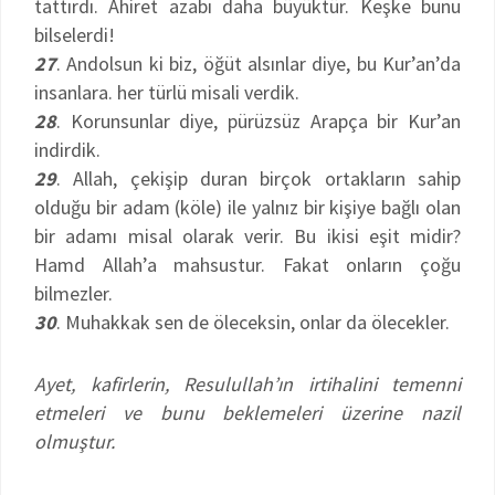
tattırdı. Ahiret azabı daha büyüktür. Keşke bunu
bilselerdi!
27
. Andolsun ki biz, öğüt alsınlar diye, bu Kur’an’da
insanlara. her türlü misali verdik.
28
. Korunsunlar diye, pürüzsüz Arapça bir Kur’an
indirdik.
29
. Allah, çekişip duran birçok ortakların sahip
olduğu bir adam (köle) ile yalnız bir kişiye bağlı olan
bir adamı misal olarak verir. Bu ikisi eşit midir?
Hamd Allah’a mahsustur. Fakat onların çoğu
bilmezler.
30
. Muhakkak sen de öleceksin, onlar da ölecekler.
Ayet, kafirlerin, Resulullah’ın irtihalini temenni
etmeleri ve bunu beklemeleri üzerine nazil
olmuştur.