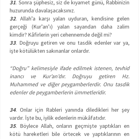
31
. Sonra şüphesiz, siz de kıyamet günü, Rabbinizin
huzurunda davalaşacaksınız.
32
. Allah’a karşı yalan uyduran, kendisine gelen
gerçeği (Kur’an’ı) yalan sayandan daha zalim
kimdir? Kâfirlerin yeri cehennemde değil mi?
33
. Doğruyu getiren ve onu tasdik edenler var ya,
işte kötülükten sakınanlar onlardır.
“Doğru” kelimesiyle ifade edilmek istenen, tevhid
inancı ve Kur’an’dır. Doğruyu getiren Hz.
Muhammed ve diğer peygamberlerdir. Onu tasdik
edenler de peygamberlerin ümmetleridir.
34
. Onlar için Rableri yanında diledikleri her şey
vardır. İşte bu, iyilik edenlerin mükâfatıdır.
35
. Böylece Allah, onların geçmişte yaptıkları en
kötü hareketleri bile örtecek ve yaptıklarının en