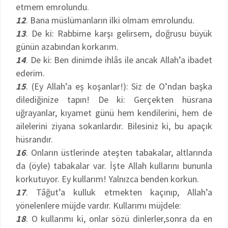
etmem emrolundu.
12
. Bana müslümanların ilki olmam emrolundu.
13
. De ki: Rabbime karşı gelirsem, doğrusu büyük
günün azabından korkarım.
14
. De ki: Ben dinimde ihlâs ile ancak Allah’a ibadet
ederim.
15
. (Ey Allah’a eş koşanlar!): Siz de O’ndan başka
dilediğinize tapın! De ki: Gerçekten hüsrana
uğrayanlar, kıyamet günü hem kendilerini, hem de
ailelerini ziyana sokanlardır. Bilesiniz ki, bu apaçık
hüsrandır.
16
. Onların üstlerinde ateşten tabakalar, altlarında
da (öyle) tabakalar var. İşte Allah kullarını bununla
korkutuyor. Ey kullarım! Yalnızca benden korkun.
17
. Tâğut’a kulluk etmekten kaçınıp, Allah’a
yönelenlere müjde vardır. Kullarımı müjdele:
18
. O kullarımı ki, onlar sözü dinlerler,sonra da en