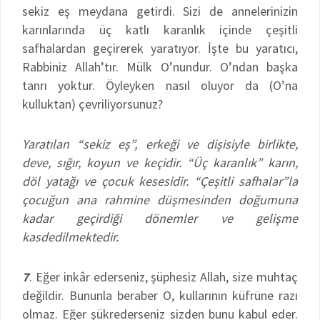
sekiz eş meydana getirdi. Sizi de annelerinizin
karınlarında üç katlı karanlık içinde çeşitli
safhalardan geçirerek yaratıyor. İşte bu yaratıcı,
Rabbiniz Allah’tır. Mülk O’nundur. O’ndan başka
tanrı yoktur. Öyleyken nasıl oluyor da (O’na
kulluktan) çevriliyorsunuz?
Yaratılan “sekiz eş”, erkeği ve dişisiyle birlikte,
deve, sığır, koyun ve keçidir. “Üç karanlık” karın,
döl yatağı ve çocuk kesesidir. “Çeşitli safhalar”la
çocuğun ana rahmine düşmesinden doğumuna
kadar geçirdiği dönemler ve gelişme
kasdedilmektedir.
7
. Eğer inkâr ederseniz, şüphesiz Allah, size muhtaç
değildir. Bununla beraber O, kullarının küfrüne razı
olmaz. Eğer şükrederseniz sizden bunu kabul eder.