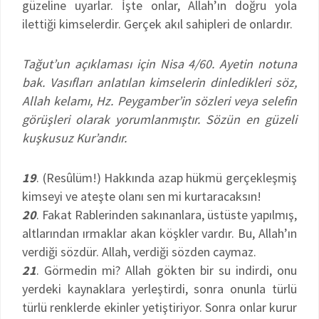
güzeline uyarlar. İşte onlar, Allah’ın doğru yola
ilettiği kimselerdir. Gerçek akıl sahipleri de onlardır.
Tağut’un açıklaması için Nisa 4/60. Ayetin notuna
bak. Vasıfları anlatılan kimselerin dinledikleri söz,
Allah kelamı, Hz. Peygamber’in sözleri veya selefin
görüşleri olarak yorumlanmıştır. Sözün en güzeli
kuşkusuz Kur’andır.
19
. (Resûlüm!) Hakkında azap hükmü gerçekleşmiş
kimseyi ve ateşte olanı sen mi kurtaracaksın!
20
. Fakat Rablerinden sakınanlara, üstüste yapılmış,
altlarından ırmaklar akan köşkler vardır. Bu, Allah’ın
verdiği sözdür. Allah, verdiği sözden caymaz.
21
. Görmedin mi? Allah gökten bir su indirdi, onu
yerdeki kaynaklara yerleştirdi, sonra onunla türlü
türlü renklerde ekinler yetiştiriyor. Sonra onlar kurur