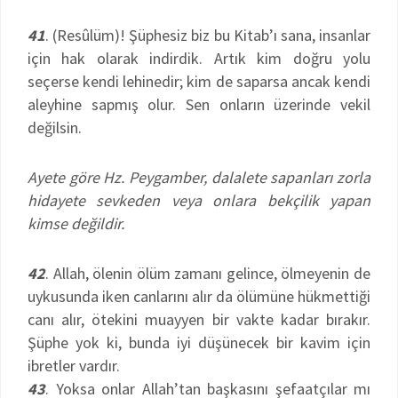
41
. (Resûlüm)! Şüphesiz biz bu Kitab’ı sana, insanlar
için hak olarak indirdik. Artık kim doğru yolu
seçerse kendi lehinedir; kim de saparsa ancak kendi
aleyhine sapmış olur. Sen onların üzerinde vekil
değilsin.
Ayete göre Hz. Peygamber, dalalete sapanları zorla
hidayete sevkeden veya onlara bekçilik yapan
kimse değildir.
42
. Allah, ölenin ölüm zamanı gelince, ölmeyenin de
uykusunda iken canlarını alır da ölümüne hükmettiği
canı alır, ötekini muayyen bir vakte kadar bırakır.
Şüphe yok ki, bunda iyi düşünecek bir kavim için
ibretler vardır.
43
. Yoksa onlar Allah’tan başkasını şefaatçılar mı