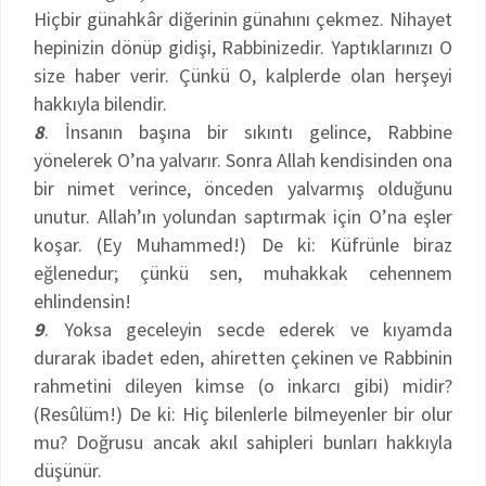
Hiçbir günahkâr diğerinin günahını çekmez. Nihayet
hepinizin dönüp gidişi, Rabbinizedir. Yaptıklarınızı O
size haber verir. Çünkü O, kalplerde olan herşeyi
hakkıyla bilendir.
8
. İnsanın başına bir sıkıntı gelince, Rabbine
yönelerek O’na yalvarır. Sonra Allah kendisinden ona
bir nimet verince, önceden yalvarmış olduğunu
unutur. Allah’ın yolundan saptırmak için O’na eşler
koşar. (Ey Muhammed!) De ki: Küfrünle biraz
eğlenedur; çünkü sen, muhakkak cehennem
ehlindensin!
9
. Yoksa geceleyin secde ederek ve kıyamda
durarak ibadet eden, ahiretten çekinen ve Rabbinin
rahmetini dileyen kimse (o inkarcı gibi) midir?
(Resûlüm!) De ki: Hiç bilenlerle bilmeyenler bir olur
mu? Doğrusu ancak akıl sahipleri bunları hakkıyla
düşünür.