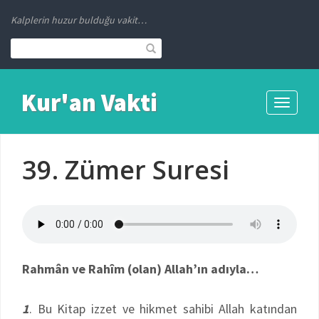
Kalplerin huzur bulduğu vakit…
Kur'an Vakti
Toggle
navigati
39. Zümer Suresi
Rahmân ve Rahîm (olan) Allah’ın adıyla…
1
. Bu Kitap izzet ve hikmet sahibi Allah katından