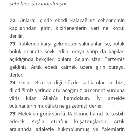
sebebine dayandırılmıştır.
72
. Onlara: İçinde ebedî kalacağınız cehennemin
kapılarından girin; kibirlenenlerin yeri ne kötü!
denilir.
73
. Rablerine karşı gelmekten sakınanlar ise, bölük
bölük cennete sevk edilir, oraya varıp da kapıları
açıldığında bekçileri onlara: Selam size! Tertemiz
geldiniz. Artık ebedî kalmak üzere girin buraya,
derler.
74
. Onlar: Bize verdiği sözde sadık olan ve bizi,
dilediğimiz yerinde oturacağımız bu cennet yurduna
vâris kılan Allah’a hamdolsun. İyi amelde
bulunanların mükâfatı ne güzelmiş! derler.
75
. Melekleri görürsün ki, Rablerine hamd ile tesbih
ederek Arş’ın etrafını kuşatmışlardır. Artık
aralarında adaletle hükmolunmuş ve “alemlerin