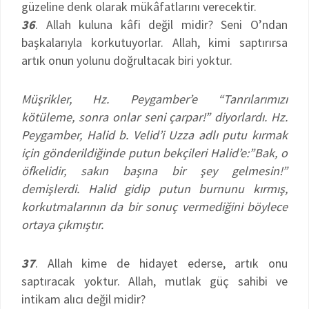
güzeline denk olarak mükâfatlarını verecektir.
36
. Allah kuluna kâfi değil midir? Seni O’ndan
başkalarıyla korkutuyorlar. Allah, kimi saptırırsa
artık onun yolunu doğrultacak biri yoktur.
Müşrikler, Hz. Peygamber’e “Tanrılarımızı
kötüleme, sonra onlar seni çarpar!” diyorlardı. Hz.
Peygamber, Halid b. Velid’i Uzza adlı putu kırmak
için gönderildiğinde putun bekçileri Halid’e:”Bak, o
öfkelidir, sakın başına bir şey gelmesin!”
demişlerdi. Halid gidip putun burnunu kırmış,
korkutmalarının da bir sonuç vermediğini böylece
ortaya çıkmıştır.
37
. Allah kime de hidayet ederse, artık onu
saptıracak yoktur. Allah, mutlak güç sahibi ve
intikam alıcı değil midir?