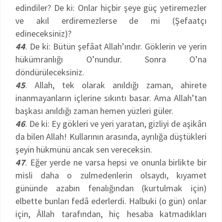
edindiler? De ki: Onlar hiçbir şeye güç yetiremezler
ve akıl erdiremezlerse de mi (Şefaatçı
edineceksiniz)?
44
. De ki: Bütün şefâat Allah’ındır. Göklerin ve yerin
hükümranlığı O’nundur. Sonra O’na
döndürüleceksiniz.
45
. Allah, tek olarak anıldığı zaman, ahirete
inanmayanların içlerine sıkıntı basar. Ama Allah’tan
başkası anıldığı zaman hemen yüzleri güler.
46
. De ki: Ey gökleri ve yeri yaratan, gizliyi de aşikârı
da bilen Allah! Kullarının arasında, ayrılığa düştükleri
şeyin hükmünü ancak sen vereceksin.
47
. Eğer yerde ne varsa hepsi ve onunla birlikte bir
misli daha o zulmedenlerin olsaydı, kıyamet
gününde azabın fenalığından (kurtulmak için)
elbette bunları fedâ ederlerdi. Halbuki (o gün) onlar
için, Âllah tarafından, hiç hesaba katmadıkları