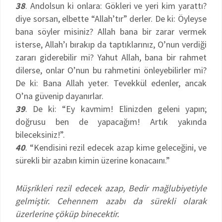
38
. Andolsun ki onlara: Gökleri ve yeri kim yarattı?
diye sorsan, elbette “Allah’tır” derler. De ki: Öyleyse
bana söyler misiniz? Allah bana bir zarar vermek
isterse, Allah’ı bırakıp da taptıklarınız, O’nun verdiği
zararı giderebilir mi? Yahut Allah, bana bir rahmet
dilerse, onlar O’nun bu rahmetini önleyebilirler mi?
De ki: Bana Allah yeter. Tevekkül edenler, ancak
O’na güvenip dayanırlar.
39
. De ki: “Ey kavmim! Elinizden geleni yapın;
doğrusu ben de yapacağım! Artık yakında
bileceksiniz!”.
40
. “Kendisini rezil edecek azap kime geleceğini, ve
sürekli bir azabın kimin üzerine konacaını.”
Müşrikleri rezil edecek azap, Bedir mağlubiyetiyle
gelmiştir. Cehennem azabı da sürekli olarak
üzerlerine çöküp binecektir.