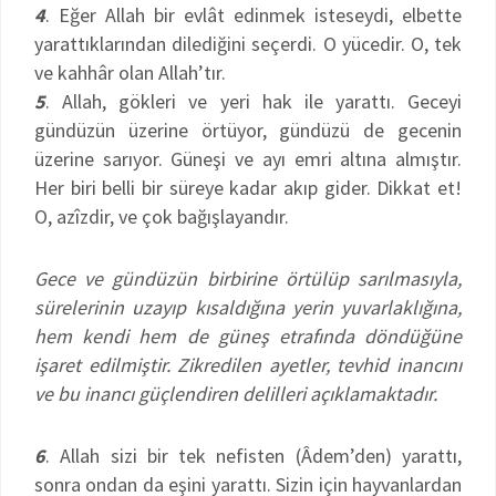
4
. Eğer Allah bir evlât edinmek isteseydi, elbette
yarattıklarından dilediğini seçerdi. O yücedir. O, tek
ve kahhâr olan Allah’tır.
5
. Allah, gökleri ve yeri hak ile yarattı. Geceyi
gündüzün üzerine örtüyor, gündüzü de gecenin
üzerine sarıyor. Güneşi ve ayı emri altına almıştır.
Her biri belli bir süreye kadar akıp gider. Dikkat et!
O, azîzdir, ve çok bağışlayandır.
Gece ve gündüzün birbirine örtülüp sarılmasıyla,
sürelerinin uzayıp kısaldığına yerin yuvarlaklığına,
hem kendi hem de güneş etrafında döndüğüne
işaret edilmiştir. Zikredilen ayetler, tevhid inancını
ve bu inancı güçlendiren delilleri açıklamaktadır.
6
. Allah sizi bir tek nefisten (Âdem’den) yarattı,
sonra ondan da eşini yarattı. Sizin için hayvanlardan