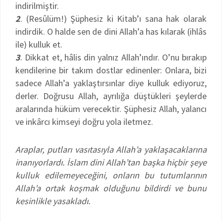
indirilmiştir.
2
. (Resûlüm!) Şüphesiz ki Kitab’ı sana hak olarak
indirdik. O halde sen de dini Allah’a has kılarak (ihlâs
ile) kulluk et.
3
. Dikkat et, hâlis din yalnız Allah’ındır. O’nu bırakıp
kendilerine bir takım dostlar edinenler: Onlara, bizi
sadece Allah’a yaklaştırsınlar diye kulluk ediyoruz,
derler. Doğrusu Allah, ayrılığa düştükleri şeylerde
aralarında hüküm verecektir. Şüphesiz Allah, yalancı
ve inkârcı kimseyi doğru yola iletmez.
Araplar, putları vasıtasıyla Allah’a yaklaşacaklarına
inanıyorlardı. İslam dini Allah’tan başka hiçbir şeye
kulluk edilemeyeceğini, onların bu tutumlarının
Allah’a ortak koşmak olduğunu bildirdi ve bunu
kesinlikle yasakladı.