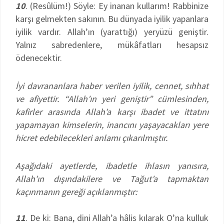
10
. (Resûlüm!) Söyle: Ey inanan kullarım! Rabbinize
karşı gelmekten sakının. Bu dünyada iyilik yapanlara
iyilik vardır. Allah’ın (yarattığı) yeryüzü geniştir.
Yalnız sabredenlere, mükâfatları hesapsız
ödenecektir.
İyi davrananlara haber verilen iyilik, cennet, sıhhat
ve afiyettir. “Allah’ın yeri geniştir” cümlesinden,
kafirler arasında Allah’a karşı ibadet ve ittatını
yapamayan kimselerin, inancını yaşayacakları yere
hicret edebilecekleri anlamı çıkarılmıştır.
Aşağıdaki ayetlerde, ibadetle ihlasın yanısıra,
Allah’ın dışındakilere ve Tağut’a tapmaktan
kaçınmanın gereği açıklanmıştır:
11
. De ki: Bana, dini Allah’a hâlis kılarak O’na kulluk