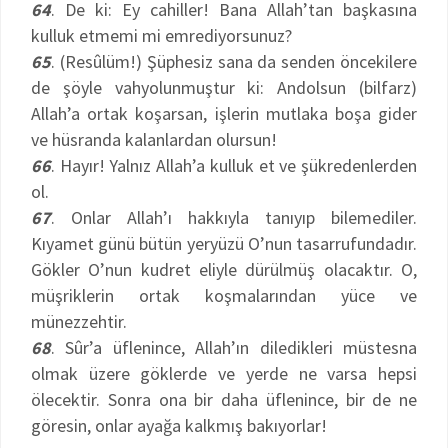
64
. De ki: Ey cahiller! Bana Allah’tan başkasına
kulluk etmemi mi emrediyorsunuz?
65
. (Resûlüm!) Şüphesiz sana da senden öncekilere
de şöyle vahyolunmuştur ki: Andolsun (bilfarz)
Allah’a ortak koşarsan, işlerin mutlaka boşa gider
ve hüsranda kalanlardan olursun!
66
. Hayır! Yalnız Allah’a kulluk et ve şükredenlerden
ol.
67
. Onlar Allah’ı hakkıyla tanıyıp bilemediler.
Kıyamet günü bütün yeryüzü O’nun tasarrufundadır.
Gökler O’nun kudret eliyle dürülmüş olacaktır. O,
müşriklerin ortak koşmalarından yüce ve
münezzehtir.
68
. Sûr’a üflenince, Allah’ın diledikleri müstesna
olmak üzere göklerde ve yerde ne varsa hepsi
ölecektir. Sonra ona bir daha üflenince, bir de ne
göresin, onlar ayağa kalkmış bakıyorlar!