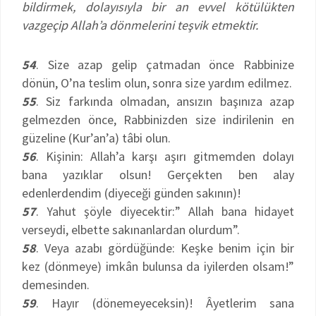
bildirmek, dolayısıyla bir an evvel kötülükten
vazgeçip Allah’a dönmelerini teşvik etmektir.
54
. Size azap gelip çatmadan önce Rabbinize
dönün, O’na teslim olun, sonra size yardım edilmez.
55
. Siz farkında olmadan, ansızın başınıza azap
gelmezden önce, Rabbinizden size indirilenin en
güzeline (Kur’an’a) tâbi olun.
56
. Kişinin: Allah’a karşı aşırı gitmemden dolayı
bana yazıklar olsun! Gerçekten ben alay
edenlerdendim (diyeceği günden sakının)!
57
. Yahut şöyle diyecektir:” Allah bana hidayet
verseydi, elbette sakınanlardan olurdum”.
58
. Veya azabı gördüğünde: Keşke benim için bir
kez (dönmeye) imkân bulunsa da iyilerden olsam!”
demesinden.
59
. Hayır (dönemeyeceksin)! Âyetlerim sana