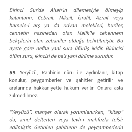
Birinci Sur’da Allah’ın dilemesiyle ölmeyip
kalanların, Cebrail, Mikail, İsrafil, Azrail veya
hamele-i arş ya da rıdvan melekleri, huriler,
cennetin hazinedarı olan Malik’le cehennem
bekçilerin olan zebaniler olduğu belirtilmiştir. Bu
ayete göre nefha yani sura üfürüş ikidir. Birincisi
ölüm suru, ikincisi de ba’s yani dirilme surudur.
69
. Yeryüzü, Rabbinin nûru ile aydınlanır, kitap
konulur, peygamberler ve şahitler getirilir ve
aralarında hakkaniyetle hüküm verilir. Onlara asla
zulmedilmez.
“Yeryüzü”, mahşer olarak yorumlanırken, “kitap”
da, amel defterleri veya levh-i mahfuzla tefsir
edilmiştir. Getirilen şahitlerin de peygamberlerin