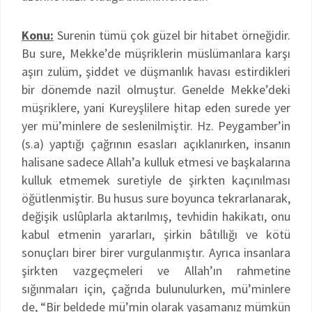
Konu:
Surenin tümü çok güzel bir hitabet örneğidir.
Bu sure, Mekke’de müşriklerin müslümanlara karşı
aşırı zulüm, şiddet ve düşmanlık havası estirdikleri
bir dönemde nazil olmuştur. Genelde Mekke’deki
müşriklere, yani Kureyşlilere hitap eden surede yer
yer mü’minlere de seslenilmiştir. Hz. Peygamber’in
(s.a) yaptığı çağrının esasları açıklanırken, insanın
halisane sadece Allah’a kulluk etmesi ve başkalarına
kulluk etmemek suretiyle de şirkten kaçınılması
öğütlenmiştir. Bu husus sure boyunca tekrarlanarak,
değişik uslûplarla aktarılmış, tevhidin hakikatı, onu
kabul etmenin yararları, şirkin bâtıllığı ve kötü
sonuçları birer birer vurgulanmıştır. Ayrıca insanlara
şirkten vazgeçmeleri ve Allah’ın rahmetine
sığınmaları için, çağrıda bulunulurken, mü’minlere
de, “Bir beldede mü’min olarak yaşamanız mümkün