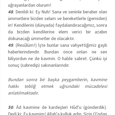
uğrayanlardan olurum!
48
. Denildi ki: Ey Nuh! Sana ve seninle beraber olan
ümmetlere bizden selam ve bereketlerle (gemiden)
in! Kendilerini (dünyada) faydalandıracağımız, sonra
da bizden kendilerine elem verici bir azabın
dokunacağı ümmetler de olacaktır.
49
. (Resûlüm!) İşte bunlar sana vahyettiğimiz gayb
haberlerindendir. Bundan önce onları ne sen
biliyordun ne de kavmin. O halde sabret. Çünkü iyi
sonuç (sabredip) sakınanlarındır.
Bundan sonra bir başka peygamberin, kavmine
hakkı tebliğ etmek uğrundaki mücadelesi
anlatılmaktadır.
50
. Âd kavmine de kardeşleri Hûd’u (gönderdik).
Dedi ki: Ey kavmim! Allah’a kulluk edin. Sizin O’ndan