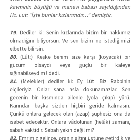
kavminin büyüğü ve manevi babası sayıldığından
Hz. Lut: “İşte bunlar kızlarımdır…” demiştir.
79
. Dediler ki: Senin kızlarında bizim bir hakkımız
olmadığını biliyorsun. Ve sen bizim ne istediğimizi
elbette bilirsin.
80
. (Lût:) Keşke benim size karşı (koyacak) bir
gücüm olsaydı veya güçlü bir kaleye
sığınabilseydim! dedi.
81
. (Melekler) dediler ki: Ey Lût! Biz Rabbinin
elçileriyiz. Onlar sana asla dokunamazlar. Sen
gecenin bir kısmında ailenle (yola çıkıp) yürü.
Karından başka sizden hiçbiri geride kalmasın.
Çünkü onlara gelecek olan (azap) şüphesiz ona da
isabet edecektir. Onlara vâdolunan (helâk) zamanı,
sabah vaktidir. Sabah yakın değil mi?
82
. Emrimiz gelince, oranın altını üstüne getirdik ve