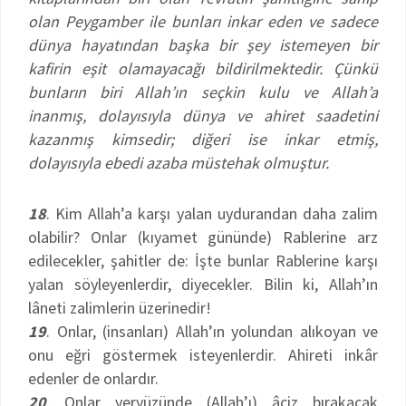
olan Peygamber ile bunları inkar eden ve sadece
dünya hayatından başka bir şey istemeyen bir
kafirin eşit olamayacağı bildirilmektedir. Çünkü
bunların biri Allah’ın seçkin kulu ve Allah’a
inanmış, dolayısıyla dünya ve ahiret saadetini
kazanmış kimsedir; diğeri ise inkar etmiş,
dolayısıyla ebedi azaba müstehak olmuştur.
18
. Kim Allah’a karşı yalan uydurandan daha zalim
olabilir? Onlar (kıyamet gününde) Rablerine arz
edilecekler, şahitler de: İşte bunlar Rablerine karşı
yalan söyleyenlerdir, diyecekler. Bilin ki, Allah’ın
lâneti zalimlerin üzerinedir!
19
. Onlar, (insanları) Allah’ın yolundan alıkoyan ve
onu eğri göstermek isteyenlerdir. Ahireti inkâr
edenler de onlardır.
20
. Onlar yeryüzünde (Allah’ı) âciz bırakacak