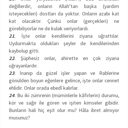
değillerdir; onların Allah’tan başka (yardım
isteyecekleri) dostları da yoktur. Onların azabı kat
kat olacaktır. Çünkü onlar (gerçekleri) ne
görebiliyorlar ne de kulak veriyorlardı.
21
. İşte onlar kendilerini ziyana uğrattılar.
Uydurmakta oldukları şeyler de kendilerinden
kaybolup gitti.
22
. Şüphesiz onlar, ahirette en çok ziyana
uğrayanlardır.
23
. İnanıp da güzel işler yapan ve Rablerine
gönülden boyun eğenlere gelince, işte onlar cennet
ehlidir. Onlar orada ebedî kalırlar.
24
. Bu iki zümrenin (müminlerle kâfirlerin) durumu,
kör ve sağır ile gören ve işiten kimseler gibidir.
Bunların hali hiç eşit olur mu? Hâla ibret almıyor
musunuz?