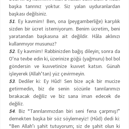
başka tanrınız yoktur. Siz yalan uyduranlardan
başkası değilsiniz.
51
. Ey kavmim! Ben, ona (peygamberliğe) karşılık
sizden bir ücret istemiyorum. Benim ücretim, beni
yaratandan başkasına ait değildir. Hâla aklınızı
kullanmıyor musunuz?
52
. Ey kavmim! Rabbinizden bağış dileyin; sonra da
O’na tevbe edin ki, üzerinize göğü (yağmuru) bol bol
göndersin ve kuvvetinize kuvvet katsın. Günah
işleyerek (Allah’tan) yüz çevirmeyin.
53
. Dediler ki: Ey Hûd! Sen bize açık bir mucize
getirmedin, biz de senin sözünle tanrılarımızı
bırakacak değiliz ve biz sana iman edecek de
değiliz.
54
. Biz “Tanrılarımızdan biri seni fena çarpmış!”
demekten başka bir söz söylemeyiz! (Hûd) dedi ki:
“Ben Allah’ı şahit tutuyorum; siz de şahit olun ki