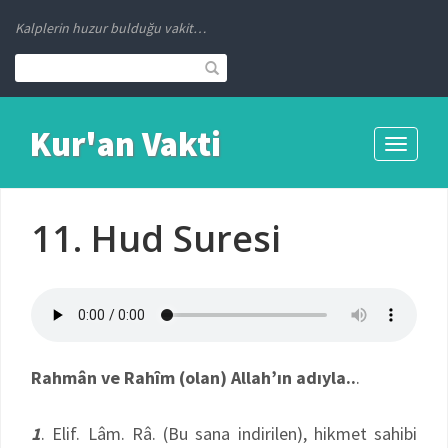
Kalplerin huzur bulduğu vakit…
Kur'an Vakti
Toggle
navigati
11. Hud Suresi
Rahmân ve Rahîm (olan) Allah’ın adıyla..
.
1
. Elif. Lâm. Râ. (Bu sana indirilen), hikmet sahibi