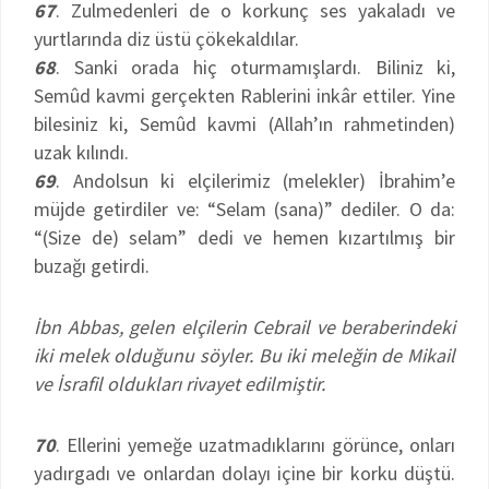
67
. Zulmedenleri de o korkunç ses yakaladı ve
yurtlarında diz üstü çökekaldılar.
68
. Sanki orada hiç oturmamışlardı. Biliniz ki,
Semûd kavmi gerçekten Rablerini inkâr ettiler. Yine
bilesiniz ki, Semûd kavmi (Allah’ın rahmetinden)
uzak kılındı.
69
. Andolsun ki elçilerimiz (melekler) İbrahim’e
müjde getirdiler ve: “Selam (sana)” dediler. O da:
“(Size de) selam” dedi ve hemen kızartılmış bir
buzağı getirdi.
İbn Abbas, gelen elçilerin Cebrail ve beraberindeki
iki melek olduğunu söyler. Bu iki meleğin de Mikail
ve İsrafil oldukları rivayet edilmiştir.
70
. Ellerini yemeğe uzatmadıklarını görünce, onları
yadırgadı ve onlardan dolayı içine bir korku düştü.