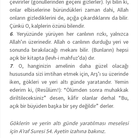
çevirirler (gönüllerinden geçeni gizlerler). İyi bilin ki,
onlar elbiselerine büründükleri zaman dahi, Allah
onların gizlediklerini de, açığa çıkardıklarını da bilir.
Çünkü O, kalplerin özünü bilendir.
6
. Yeryüzünde yürüyen her canlının rızkı, yalnızca
Allah’ın üzerinedir. Allah o canlının durduğu yeri ve
sonunda bırakılacağı mekanı bilir. (Bunların) hepsi
açık bir kitapta (levh-i mahfuz’da) dır.
7
. O, hanginizin amelinin daha güzel olacağı
hususunda sizi imtihan etmek için, Arş’ı su üzerinde
iken, gökleri ve yeri altı günde yaratandır. Yemin
ederim ki, (Resûlüm!): “Ölümden sonra muhakkak
diriltileceksiniz” desen, kâfir olanlar derhal “Bu,
açık bir büyüden başka bir şey değildir” derler.
Göklerin ve yerin altı günde yaratılması meselesi
için A’raf Suresi 54. Ayetin izahına bakınız.