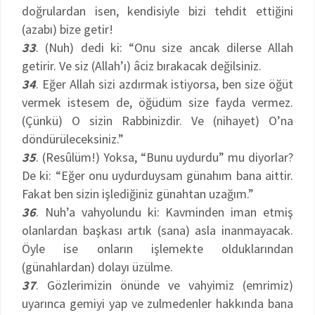
doğrulardan isen, kendisiyle bizi tehdit ettiğini
(azabı) bize getir!
33
. (Nuh) dedi ki: “Onu size ancak dilerse Allah
getirir. Ve siz (Allah’ı) âciz bırakacak değilsiniz.
34
. Eğer Allah sizi azdırmak istiyorsa, ben size öğüt
vermek istesem de, öğüdüm size fayda vermez.
(Çünkü) O sizin Rabbinizdir. Ve (nihayet) O’na
döndürüleceksiniz.”
35
. (Resûlüm!) Yoksa, “Bunu uydurdu” mu diyorlar?
De ki: “Eğer onu uydurduysam günahım bana aittir.
Fakat ben sizin işlediğiniz günahtan uzağım.”
36
. Nuh’a vahyolundu ki: Kavminden iman etmiş
olanlardan başkası artık (sana) asla inanmayacak.
Öyle ise onların işlemekte olduklarından
(günahlardan) dolayı üzülme.
37
. Gözlerimizin önünde ve vahyimiz (emrimiz)
uyarınca gemiyi yap ve zulmedenler hakkında bana