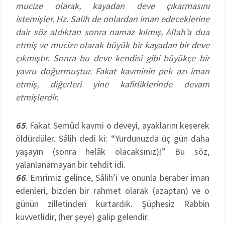
mucize olarak, kayadan deve çıkarmasını
istemişler. Hz. Salih de onlardan iman edeceklerine
dair söz aldıktan sonra namaz kılmış, Allah’a dua
etmiş ve mucize olarak büyük bir kayadan bir deve
çıkmıştır. Sonra bu deve kendisi gibi büyükçe bir
yavru doğurmuştur. Fakat kavminin pek azı iman
etmiş, diğerleri yine kafirliklerinde devam
etmişlerdir.
65
. Fakat Semûd kavmi o deveyi, ayaklarını keserek
öldürdüler. Sâlih dedi ki: “Yurdunuzda üç gün daha
yaşayın (sonra helâk olacaksınız)!” Bu söz,
yalanlanamayan bir tehdit idi.
66
. Emrimiz gelince, Sâlih’i ve onunla beraber iman
edenleri, bizden bir rahmet olarak (azaptan) ve o
günün zilletinden kurtardık. Şüphesiz Rabbin
kuvvetlidir, (her şeye) galip gelendir.