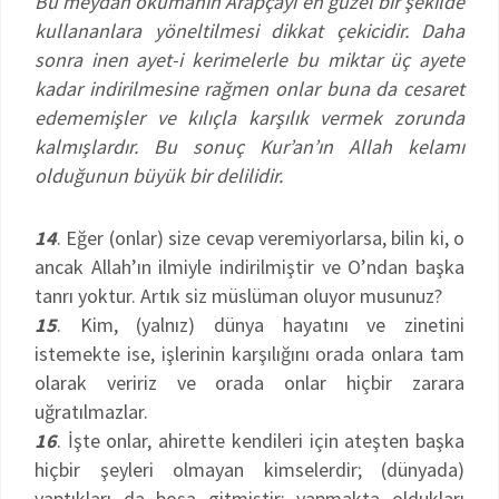
Bu meydan okumanın Arapçayı en güzel bir şekilde
kullananlara yöneltilmesi dikkat çekicidir. Daha
sonra inen ayet-i kerimelerle bu miktar üç ayete
kadar indirilmesine rağmen onlar buna da cesaret
edememişler ve kılıçla karşılık vermek zorunda
kalmışlardır. Bu sonuç Kur’an’ın Allah kelamı
olduğunun büyük bir delilidir.
14
. Eğer (onlar) size cevap veremiyorlarsa, bilin ki, o
ancak Allah’ın ilmiyle indirilmiştir ve O’ndan başka
tanrı yoktur. Artık siz müslüman oluyor musunuz?
15
. Kim, (yalnız) dünya hayatını ve zinetini
istemekte ise, işlerinin karşılığını orada onlara tam
olarak veririz ve orada onlar hiçbir zarara
uğratılmazlar.
16
. İşte onlar, ahirette kendileri için ateşten başka
hiçbir şeyleri olmayan kimselerdir; (dünyada)
yaptıkları da boşa gitmiştir; yapmakta oldukları