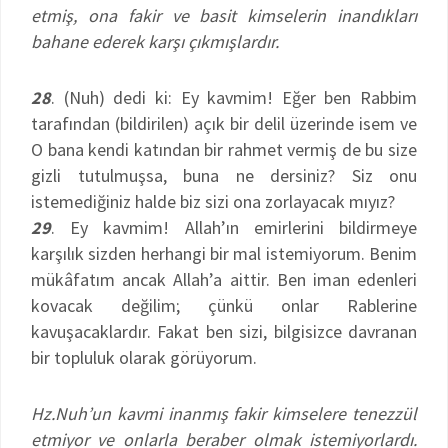
etmiş, ona fakir ve basit kimselerin inandıkları
bahane ederek karşı çıkmışlardır.
28
. (Nuh) dedi ki: Ey kavmim! Eğer ben Rabbim
tarafından (bildirilen) açık bir delil üzerinde isem ve
O bana kendi katından bir rahmet vermiş de bu size
gizli tutulmuşsa, buna ne dersiniz? Siz onu
istemediğiniz halde biz sizi ona zorlayacak mıyız?
29
. Ey kavmim! Allah’ın emirlerini bildirmeye
karşılık sizden herhangi bir mal istemiyorum. Benim
mükâfatım ancak Allah’a aittir. Ben iman edenleri
kovacak değilim; çünkü onlar Rablerine
kavuşacaklardır. Fakat ben sizi, bilgisizce davranan
bir topluluk olarak görüyorum.
Hz.Nuh’un kavmi inanmış fakir kimselere tenezzül
etmiyor ve onlarla beraber olmak istemiyorlardı.