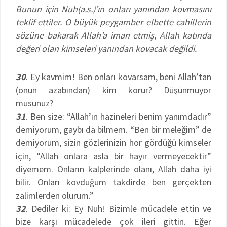
Bunun için Nuh(a.s.)’ın onları yanından kovmasını
teklif ettiler. O büyük peygamber elbette cahillerin
sözüne bakarak Allah’a iman etmiş, Allah katında
değeri olan kimseleri yanından kovacak değildi.
30
. Ey kavmim! Ben onları kovarsam, beni Allah’tan
(onun azabından) kim korur? Düşünmüyor
musunuz?
31
. Ben size: “Allah’ın hazineleri benim yanımdadır”
demiyorum, gaybı da bilmem. “Ben bir meleğim” de
demiyorum, sizin gözlerinizin hor gördüğü kimseler
için, “Allah onlara asla bir hayır vermeyecektir”
diyemem. Onların kalplerinde olanı, Allah daha iyi
bilir. Onları kovduğum takdirde ben gerçekten
zalimlerden olurum.”
32
. Dediler ki: Ey Nuh! Bizimle mücadele ettin ve
bize karşı mücadelede çok ileri gittin. Eğer