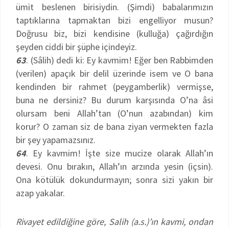
ümit beslenen birisiydin. (Şimdi) babalarımızın
taptıklarına tapmaktan bizi engelliyor musun?
Doğrusu biz, bizi kendisine (kulluğa) çağırdığın
şeyden ciddi bir şüphe içindeyiz.
63
. (Sâlih) dedi ki: Ey kavmim! Eğer ben Rabbimden
(verilen) apaçık bir delil üzerinde isem ve O bana
kendinden bir rahmet (peygamberlik) vermişse,
buna ne dersiniz? Bu durum karşısında O’na âsi
olursam beni Allah’tan (O’nun azabından) kim
korur? O zaman siz de bana ziyan vermekten fazla
bir şey yapamazsınız.
64
. Ey kavmim! İşte size mucize olarak Allah’ın
devesi. Onu bırakın, Allah’ın arzında yesin (içsin).
Ona kötülük dokundurmayın; sonra sizi yakın bir
azap yakalar.
Rivayet edildiğine göre, Salih (a.s.)’ın kavmi, ondan