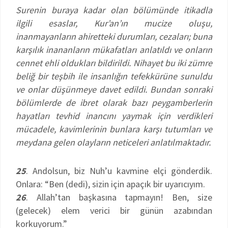
Surenin buraya kadar olan bölümünde itikadla
ilgili esaslar, Kur’an’ın mucize oluşu,
inanmayanların ahiretteki durumları, cezaları; buna
karşılık inananların mükafatları anlatıldı ve onların
cennet ehli oldukları bildirildi. Nihayet bu iki zümre
beliğ bir teşbih ile insanlığın tefekkürüne sunuldu
ve onlar düşünmeye davet edildi. Bundan sonraki
bölümlerde de ibret olarak bazı peygamberlerin
hayatları tevhid inancını yaymak için verdikleri
mücadele, kavimlerinin bunlara karşı tutumları ve
meydana gelen olayların neticeleri anlatılmaktadır.
25
. Andolsun, biz Nuh’u kavmine elçi gönderdik.
Onlara: “Ben (dedi), sizin için apaçık bir uyarıcıyım.
26
. Allah’tan başkasına tapmayın! Ben, size
(gelecek) elem verici bir günün azabından
korkuyorum.”