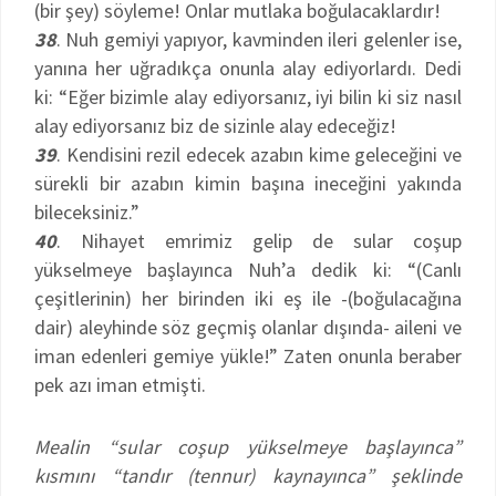
(bir şey) söyleme! Onlar mutlaka boğulacaklardır!
38
. Nuh gemiyi yapıyor, kavminden ileri gelenler ise,
yanına her uğradıkça onunla alay ediyorlardı. Dedi
ki: “Eğer bizimle alay ediyorsanız, iyi bilin ki siz nasıl
alay ediyorsanız biz de sizinle alay edeceğiz!
39
. Kendisini rezil edecek azabın kime geleceğini ve
sürekli bir azabın kimin başına ineceğini yakında
bileceksiniz.”
40
. Nihayet emrimiz gelip de sular coşup
yükselmeye başlayınca Nuh’a dedik ki: “(Canlı
çeşitlerinin) her birinden iki eş ile -(boğulacağına
dair) aleyhinde söz geçmiş olanlar dışında- aileni ve
iman edenleri gemiye yükle!” Zaten onunla beraber
pek azı iman etmişti.
Mealin “sular coşup yükselmeye başlayınca”
kısmını “tandır (tennur) kaynayınca” şeklinde