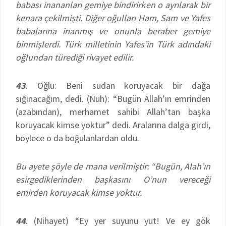
babası inananları gemiye bindirirken o ayrılarak bir
kenara çekilmişti. Diğer oğulları Ham, Sam ve Yafes
babalarına inanmış ve onunla beraber gemiye
binmişlerdi. Türk milletinin Yafes’in Türk adındaki
oğlundan türediği rivayet edilir.
43
. Oğlu: Beni sudan koruyacak bir dağa
sığınacağım, dedi. (Nuh): “Bugün Allah’ın emrinden
(azabından), merhamet sahibi Allah’tan başka
koruyacak kimse yoktur” dedi. Aralarına dalga girdi,
böylece o da boğulanlardan oldu.
Bu ayete şöyle de mana verilmiştir: “Bugün, Alah’ın
esirgediklerinden başkasını O’nun vereceği
emirden koruyacak kimse yoktur.
44
. (Nihayet) “Ey yer suyunu yut! Ve ey gök