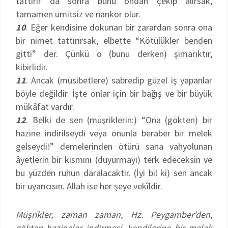
tattırır da sonra bunu ondan çekip alırsak,
tamamen ümitsiz ve nankör olur.
10
. Eğer kendisine dokunan bir zarardan sonra ona
bir nimet tattırırsak, elbette “Kötülükler benden
gitti” der. Çünkü o (bunu derken) şımarıktır,
kibirlidir.
11
. Ancak (musibetlere) sabredip güzel iş yapanlar
böyle değildir. İşte onlar için bir bağış ve bir büyük
mükâfat vardır.
12
. Belki de sen (müşriklerin:) “Ona (gökten) bir
hazine indirilseydi veya onunla beraber bir melek
gelseydi!” demelerinden ötürü sana vahyolunan
âyetlerin bir kısmını (duyurmayı) terk edeceksin ve
bu yüzden ruhun daralacaktır. (İyi bil ki) sen ancak
bir uyarıcısın. Allah ise her şeye vekîldir.
Müşrikler, zaman zaman, Hz. Peygamber’den,
gökten hazineler indirmesi, kendilerine bir melek