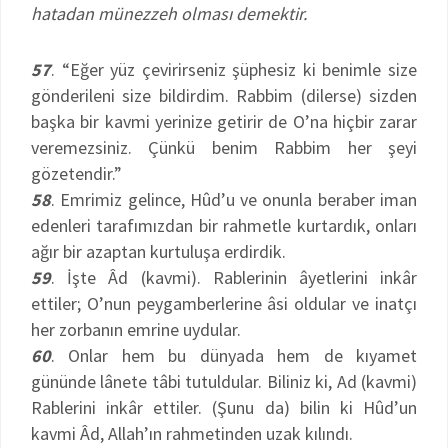
hatadan münezzeh olması demektir.
57
. “Eğer yüz çevirirseniz şüphesiz ki benimle size
gönderileni size bildirdim. Rabbim (dilerse) sizden
başka bir kavmi yerinize getirir de O’na hiçbir zarar
veremezsiniz. Çünkü benim Rabbim her şeyi
gözetendir.”
58
. Emrimiz gelince, Hûd’u ve onunla beraber iman
edenleri tarafımızdan bir rahmetle kurtardık, onları
ağır bir azaptan kurtuluşa erdirdik.
59
. İşte Âd (kavmi). Rablerinin âyetlerini inkâr
ettiler; O’nun peygamberlerine âsi oldular ve inatçı
her zorbanın emrine uydular.
60
. Onlar hem bu dünyada hem de kıyamet
gününde lânete tâbi tutuldular. Biliniz ki, Ad (kavmi)
Rablerini inkâr ettiler. (Şunu da) bilin ki Hûd’un
kavmi Âd, Allah’ın rahmetinden uzak kılındı.