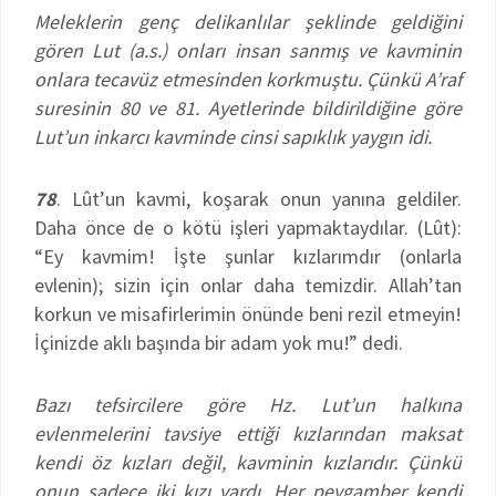
Meleklerin genç delikanlılar şeklinde geldiğini
gören Lut (a.s.) onları insan sanmış ve kavminin
onlara tecavüz etmesinden korkmuştu. Çünkü A’raf
suresinin 80 ve 81. Ayetlerinde bildirildiğine göre
Lut’un inkarcı kavminde cinsi sapıklık yaygın idi.
78
. Lût’un kavmi, koşarak onun yanına geldiler.
Daha önce de o kötü işleri yapmaktaydılar. (Lût):
“Ey kavmim! İşte şunlar kızlarımdır (onlarla
evlenin); sizin için onlar daha temizdir. Allah’tan
korkun ve misafirlerimin önünde beni rezil etmeyin!
İçinizde aklı başında bir adam yok mu!” dedi.
Bazı tefsircilere göre Hz. Lut’un halkına
evlenmelerini tavsiye ettiği kızlarından maksat
kendi öz kızları değil, kavminin kızlarıdır. Çünkü
onun sadece iki kızı vardı. Her peygamber kendi