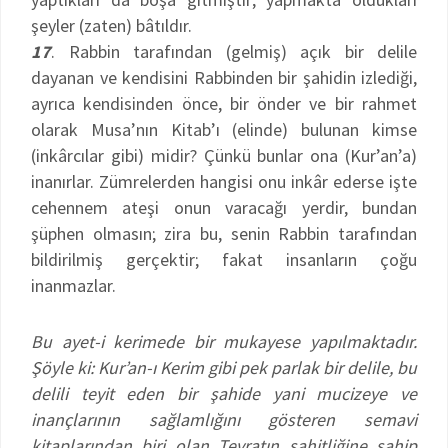
şeyler (zaten) bâtıldır.
17
. Rabbin tarafından (gelmiş) açık bir delile
dayanan ve kendisini Rabbinden bir şahidin izlediği,
ayrıca kendisinden önce, bir önder ve bir rahmet
olarak Musa’nın Kitab’ı (elinde) bulunan kimse
(inkârcılar gibi) midir? Çünkü bunlar ona (Kur’an’a)
inanırlar. Zümrelerden hangisi onu inkâr ederse işte
cehennem ateşi onun varacağı yerdir, bundan
şüphen olmasın; zira bu, senin Rabbin tarafından
bildirilmiş gerçektir; fakat insanların çoğu
inanmazlar.
Bu ayet-i kerimede bir mukayese yapılmaktadır.
Şöyle ki: Kur’an-ı Kerim gibi pek parlak bir delile, bu
delili teyit eden bir şahide yani mucizeye ve
inançlarının sağlamlığını gösteren semavi
kitaplarından biri olan Tevratın şahitliğine sahip