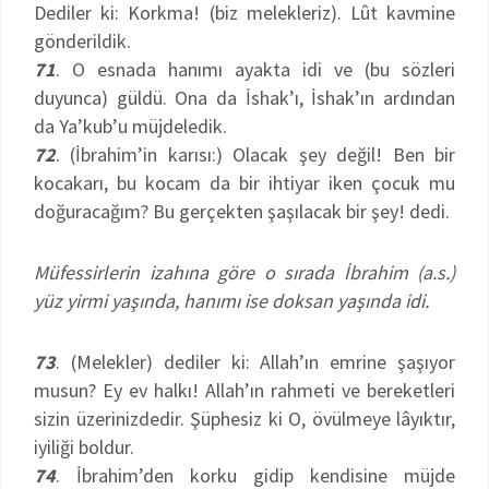
Dediler ki: Korkma! (biz melekleriz). Lût kavmine
gönderildik.
71
. O esnada hanımı ayakta idi ve (bu sözleri
duyunca) güldü. Ona da İshak’ı, İshak’ın ardından
da Ya’kub’u müjdeledik.
72
. (İbrahim’in karısı:) Olacak şey değil! Ben bir
kocakarı, bu kocam da bir ihtiyar iken çocuk mu
doğuracağım? Bu gerçekten şaşılacak bir şey! dedi.
Müfessirlerin izahına göre o sırada İbrahim (a.s.)
yüz yirmi yaşında, hanımı ise doksan yaşında idi.
73
. (Melekler) dediler ki: Allah’ın emrine şaşıyor
musun? Ey ev halkı! Allah’ın rahmeti ve bereketleri
sizin üzerinizdedir. Şüphesiz ki O, övülmeye lâyıktır,
iyiliği boldur.
74
. İbrahim’den korku gidip kendisine müjde