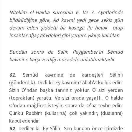
Nitekim el-Hakka suresinin 6. Ve 7. Ayetlerinde
bildirildiğine göre, Ad kavmi yedi gece sekiz gün
devam eden şiddetli bir kasırga ile helak olup
insanlar ağaç gövdeleri gibi yerlere yıkılıp kaldılar.
Bundan sonra da Salih Peygamber’in Semud
kavmine karşı verdiği mücadele anlatılmaktadır.
61
. Semûd kavmine de kardeşleri Sâlih’i
(gönderdik). Dedi ki: Ey kavmim! Allah’a kulluk edin.
Sizin O’ndan başka tanrınız yoktur. O sizi yerden
(topraktan) yarattı. Ve sizi orada yaşattı. O halde
O’ndan mağfiret isteyin; sonra da O’na tevbe edin.
Çünkü Rabbim (kullarına) çok yakındır, (dualarını)
kabul edendir.
62
. Dediler ki: Ey Sâlih! Sen bundan önce içimizde