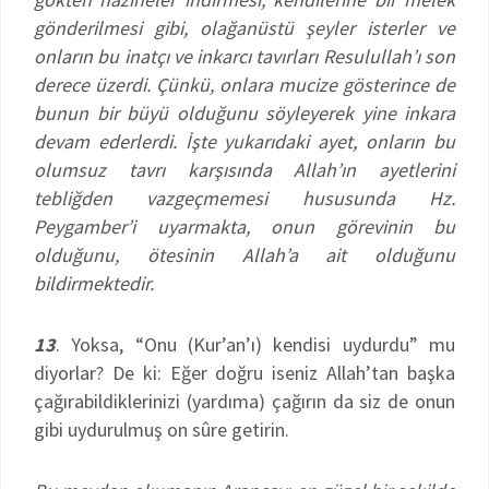
gönderilmesi gibi, olağanüstü şeyler isterler ve
onların bu inatçı ve inkarcı tavırları Resulullah’ı son
derece üzerdi. Çünkü, onlara mucize gösterince de
bunun bir büyü olduğunu söyleyerek yine inkara
devam ederlerdi. İşte yukarıdaki ayet, onların bu
olumsuz tavrı karşısında Allah’ın ayetlerini
tebliğden vazgeçmemesi hususunda Hz.
Peygamber’i uyarmakta, onun görevinin bu
olduğunu, ötesinin Allah’a ait olduğunu
bildirmektedir.
13
. Yoksa, “Onu (Kur’an’ı) kendisi uydurdu” mu
diyorlar? De ki: Eğer doğru iseniz Allah’tan başka
çağırabildiklerinizi (yardıma) çağırın da siz de onun
gibi uydurulmuş on sûre getirin.