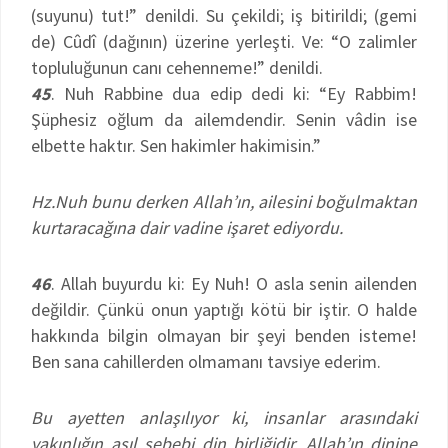
(suyunu) tut!” denildi. Su çekildi; iş bitirildi; (gemi
de) Cûdî (dağının) üzerine yerleşti. Ve: “O zalimler
topluluğunun canı cehenneme!” denildi.
45
. Nuh Rabbine dua edip dedi ki: “Ey Rabbim!
Şüphesiz oğlum da ailemdendir. Senin vâdin ise
elbette haktır. Sen hakimler hakimisin.”
Hz.Nuh bunu derken Allah’ın, ailesini boğulmaktan
kurtaracağına dair vadine işaret ediyordu.
46
. Allah buyurdu ki: Ey Nuh! O asla senin ailenden
değildir. Çünkü onun yaptığı kötü bir iştir. O halde
hakkında bilgin olmayan bir şeyi benden isteme!
Ben sana cahillerden olmamanı tavsiye ederim.
Bu ayetten anlaşılıyor ki, insanlar arasındaki
yakınlığın asıl sebebi din birliğidir. Allah’ın dinine