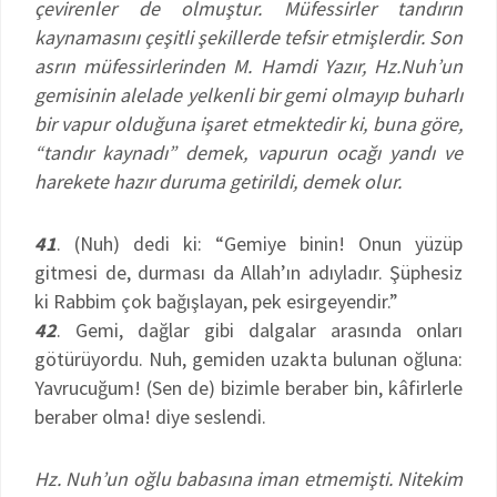
çevirenler de olmuştur. Müfessirler tandırın
kaynamasını çeşitli şekillerde tefsir etmişlerdir. Son
asrın müfessirlerinden M. Hamdi Yazır, Hz.Nuh’un
gemisinin alelade yelkenli bir gemi olmayıp buharlı
bir vapur olduğuna işaret etmektedir ki, buna göre,
“tandır kaynadı” demek, vapurun ocağı yandı ve
harekete hazır duruma getirildi, demek olur.
41
. (Nuh) dedi ki: “Gemiye binin! Onun yüzüp
gitmesi de, durması da Allah’ın adıyladır. Şüphesiz
ki Rabbim çok bağışlayan, pek esirgeyendir.”
42
. Gemi, dağlar gibi dalgalar arasında onları
götürüyordu. Nuh, gemiden uzakta bulunan oğluna:
Yavrucuğum! (Sen de) bizimle beraber bin, kâfirlerle
beraber olma! diye seslendi.
Hz. Nuh’un oğlu babasına iman etmemişti. Nitekim