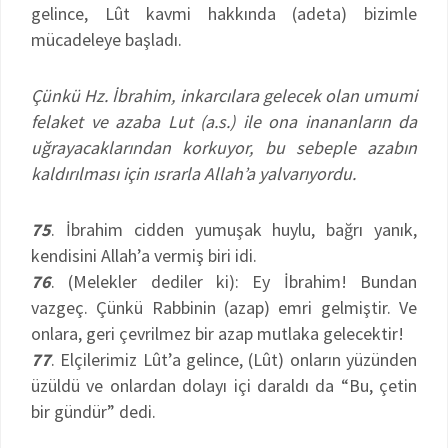
gelince, Lût kavmi hakkında (adeta) bizimle
mücadeleye başladı.
Çünkü Hz. İbrahim, inkarcılara gelecek olan umumi
felaket ve azaba Lut (a.s.) ile ona inananların da
uğrayacaklarından korkuyor, bu sebeple azabın
kaldırılması için ısrarla Allah’a yalvarıyordu.
75
. İbrahim cidden yumuşak huylu, bağrı yanık,
kendisini Allah’a vermiş biri idi.
76
. (Melekler dediler ki): Ey İbrahim! Bundan
vazgeç. Çünkü Rabbinin (azap) emri gelmiştir. Ve
onlara, geri çevrilmez bir azap mutlaka gelecektir!
77
. Elçilerimiz Lût’a gelince, (Lût) onların yüzünden
üzüldü ve onlardan dolayı içi daraldı da “Bu, çetin
bir gündür” dedi.