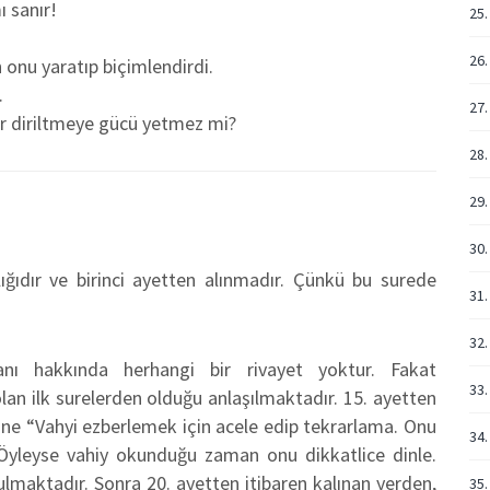
ı sanır!
25.
26.
h onu yaratıp biçimlendirdi.
.
27.
krar diriltmeye gücü yetmez mi?
28.
29.
30.
ğıdır ve birinci ayetten alınmadır. Çünkü bu surede
31.
32.
ı hakkında herhangi bir rivayet yoktur. Fakat
33.
an ilk surelerden olduğu anlaşılmaktadır. 15. ayetten
ü’ne “Vahyi ezberlemek için acele edip tekrarlama. Onu
34.
Öyleyse vahiy okunduğu zaman onu dikkatlice dinle.
lmaktadır. Sonra 20. ayetten itibaren kalınan yerden,
35.