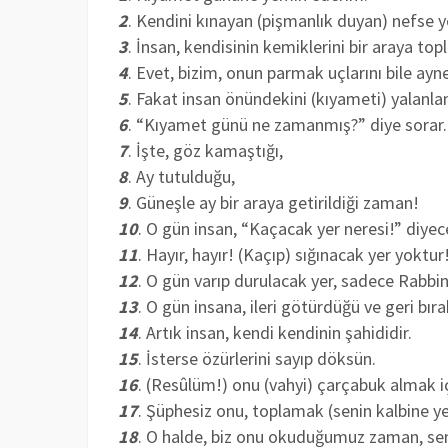
2
. Kendini kınayan (pişmanlık duyan) nefse ye
3
. İnsan, kendisinin kemiklerini bir araya t
4
. Evet, bizim, onun parmak uçlarını bile ay
5
. Fakat insan önündekini (kıyameti) yalanla
6
. “Kıyamet günü ne zamanmış?” diye sorar.
7
. İşte, göz kamaştığı,
8
. Ay tutulduğu,
9
. Güneşle ay bir araya getirildiği zaman!
10
. O gün insan, “Kaçacak yer neresi!” diyece
11
. Hayır, hayır! (Kaçıp) sığınacak yer yoktur
12
. O gün varıp durulacak yer, sadece Rabbi
13
. O gün insana, ileri götürdüğü ve geri bırakt
14
. Artık insan, kendi kendinin şahididir.
15
. İsterse özürlerini sayıp döksün.
16
. (Resûlüm!) onu (vahyi) çarçabuk almak iç
17
. Şüphesiz onu, toplamak (senin kalbine y
18
. O halde, biz onu okuduğumuz zaman, se