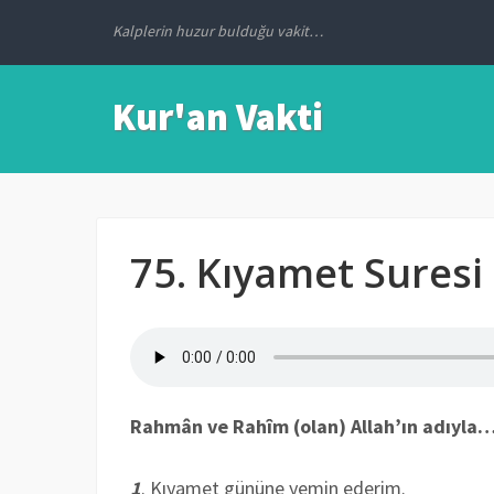
Kalplerin huzur bulduğu vakit…
Kur'an Vakti
75. Kıyamet Suresi
Rahmân ve Rahîm (olan) Allah’ın adıyla
1
. Kıyamet gününe yemin ederim.