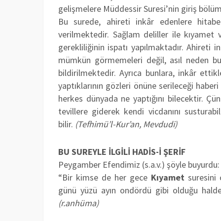
gelişmelere Müddessir Suresi’nin giriş bölü
Bu surede, ahireti inkâr edenlere hitabe
verilmektedir. Sağlam deliller ile kıyamet 
gerekliliğinin ispatı yapılmaktadır. Ahireti
mümkün görmemeleri değil, asıl neden bunla
bildirilmektedir. Ayrıca bunlara, inkâr ett
yaptıklarının gözleri önüne serileceği haber
herkes dünyada ne yaptığını bilecektir. Çün
tevillere giderek kendi vicdanını susturabi
bilir.
(Tefhimü’l-Kur’an, Mevdudi)
BU SUREYLE İLGİLİ HADİS-İ ŞERİF
Peygamber Efendimiz (s.a.v.) şöyle buyurdu:
“Bir kimse de her gece
Kıyamet
suresini 
günü yüzü ayın ondördü gibi olduğu halde 
(r.anhüma)