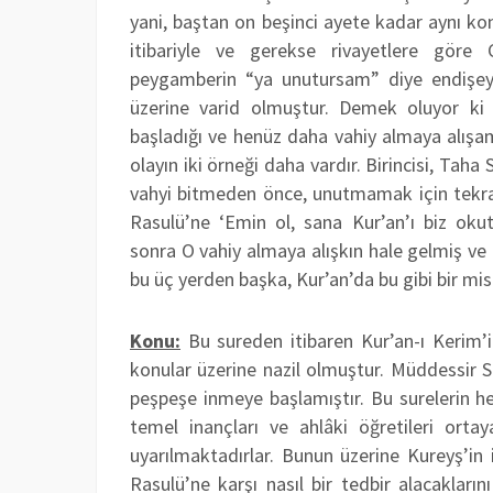
yani, baştan on beşinci ayete kadar aynı k
itibariyle ve gerekse rivayetlere göre
peygamberin “ya unutursam” diye endişey
üzerine varid olmuştur. Demek oluyor ki 
başladığı ve henüz daha vahiy almaya alış
olayın iki örneği daha vardır. Birincisi, Taha
vahyi bitmeden önce, unutmamak için tekrar
Rasulü’ne ‘Emin ol, sana Kur’an’ı biz oku
sonra O vahiy almaya alışkın hale gelmiş ve 
bu üç yerden başka, Kur’an’da bu gibi bir mi
Konu:
Bu sureden itibaren Kur’an-ı Kerim’
konular üzerine nazil olmuştur. Müddessir S
peşpeşe inmeye başlamıştır. Bu surelerin he
temel inançları ve ahlâki öğretileri ortay
uyarılmaktadırlar. Bunun üzerine Kureyş’in 
Rasulü’ne karşı nasıl bir tedbir alacakların