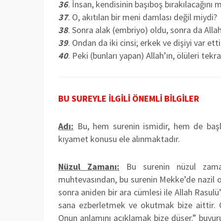
36
. İnsan, kendisinin başıboş bırakılacağını m
37
. O, akıtılan bir meni damlası değil miydi?
38
. Sonra alak (embriyo) oldu, sonra da Alla
39
. Ondan da iki cinsi; erkek ve dişiyi var etti
40
. Peki (bunları yapan) Allah’ın, ölüleri te
BU SUREYLE İLGİLİ ÖNEMLİ BİLGİLER
Adı:
Bu, hem surenin ismidir, hem de başlı
kıyamet konusu ele alınmaktadır.
Nüzul Zamanı:
Bu surenin nüzul zaman
muhtevasından, bu surenin Mekke’de nazil ol
sonra aniden bir ara cümlesi ile Allah Rasul
sana ezberletmek ve okutmak bize aittir. 
Onun anlamını açıklamak bize düşer.” buyuru