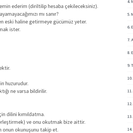
4. 
min ederim (diriltilip hesaba çekileceksiniz).
oplayamayacağımızı mı sanır?
5. 
nen eski haline getirmeye gücümüz yeter.
6. 
mak ister.
7. 
8. 
9. 
ktir.
!
10.
nin huzurudur.
ığı ne varsa bildirilir.
11.
12.
in dilini kımıldatma.
13.
erleştirmek) ve onu okutmak bize aittir.
n onun okunuşunu takip et.
14.