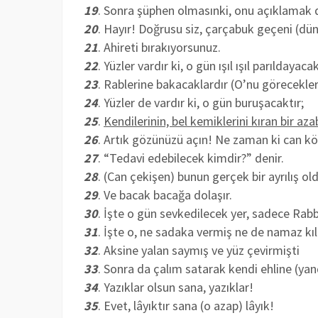
19
. Sonra şüphen olmasınki, onu açıklamak da
20
. Hayır! Doğrusu siz, çarçabuk geçeni (dün
21
. Ahireti bırakıyorsunuz.
22
. Yüzler vardır ki, o gün ışıl ışıl parıldayacak
23
. Rablerine bakacaklardır (O’nu görecekler
24
. Yüzler de vardır ki, o gün buruşacaktır;
25
.
Kendilerinin, bel kemiklerini kıran bir aza
26
. Artık gözünüzü açın! Ne zaman ki can k
27
. “Tedavi edebilecek kimdir?” denir.
28
. (Can çekişen) bunun gerçek bir ayrılış ol
29
. Ve bacak bacağa dolaşır.
30
. İşte o gün sevkedilecek yer, sadece Rabb
31
. İşte o, ne sadaka vermiş ne de namaz kıl
32
. Aksine yalan saymış ve yüz çevirmişti
33
. Sonra da çalım satarak kendi ehline (yan
34
. Yazıklar olsun sana, yazıklar!
35
. Evet, lâyıktır sana (o azap) lâyık!