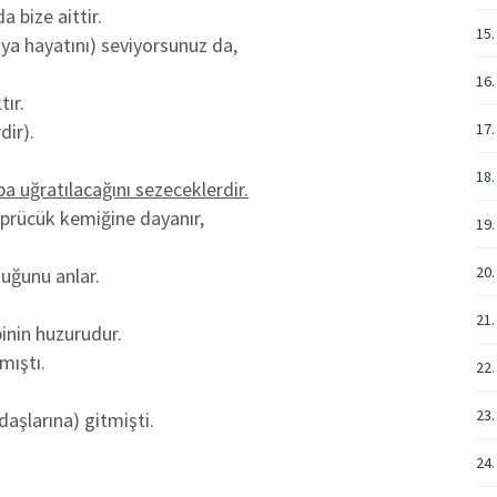
 bize aittir.
15.
ya hayatını) seviyorsunuz da,
16.
tır.
dir).
17.
18.
ba uğratılacağını sezeceklerdir.
öprücük kemiğine dayanır,
19
20.
duğunu anlar.
21.
inin huzurudur.
mıştı.
22.
23.
daşlarına) gitmişti.
24.