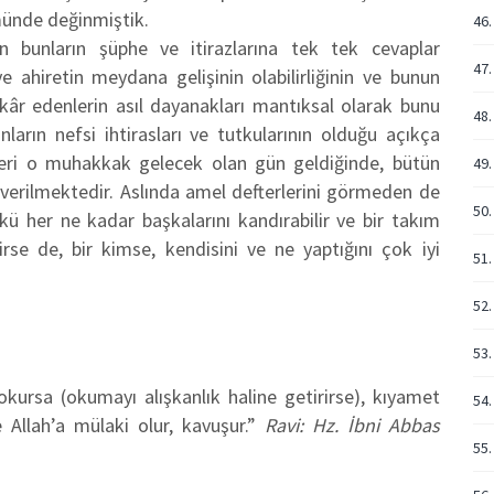
münde değinmiştik.
46.
n bunların şüphe ve itirazlarına tek tek cevaplar
47
ve ahiretin meydana gelişinin olabilirliğinin ve bunun
 inkâr edenlerin asıl dayanakları mantıksal olarak bunu
48.
rın nefsi ihtirasları ve tutkularının olduğu açıkça
ikleri o muhakkak gelecek olan gün geldiğinde, bütün
49.
i verilmektedir. Aslında amel defterlerini görmeden de
50.
kü her ne kadar başkalarını kandırabilir ve bir takım
lirse de, bir kimse, kendisini ve ne yaptığını çok iyi
51.
52.
53.
okursa (okumayı alışkanlık haline getirirse), kıyamet
54.
Allah’a mülaki olur, kavuşur.”
Ravi: Hz. İbni Abbas
55.