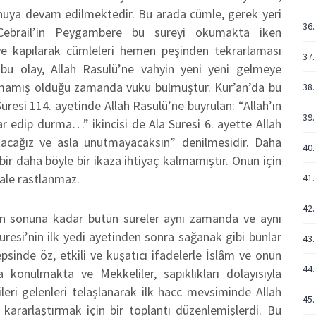
onuya devam edilmektedir. Bu arada cümle, gerek yeri
36.
 Cebrail’in Peygambere bu sureyi okumakta iken
e kapılarak cümleleri hemen peşinden tekrarlaması
37.
bu olay, Allah Rasulü’ne vahyin yeni yeni gelmeye
amamış olduğu zamanda vuku bulmuştur. Kur’an’da bu
38.
 Suresi 114. ayetinde Allah Rasulü’ne buyrulan: “Allah’ın
39.
 edip durma…” ikincisi de Ala Suresi 6. ayette Allah
tacağız ve asla unutmayacaksın” denilmesidir. Daha
40.
bir daha böyle bir ikaza ihtiyaç kalmamıştır. Onun için
sale rastlanmaz.
41.
42.
in sonuna kadar bütün sureler aynı zamanda ve aynı
uresi’nin ilk yedi ayetinden sonra sağanak gibi bunlar
43.
psinde öz, etkili ve kuşatıcı ifadelerle İslâm ve onun
44.
a konulmakta ve Mekkeliler, sapıklıkları dolayısıyla
ileri gelenleri telaşlanarak ilk hacc mevsiminde Allah
45.
ı kararlaştırmak için bir toplantı düzenlemişlerdi. Bu