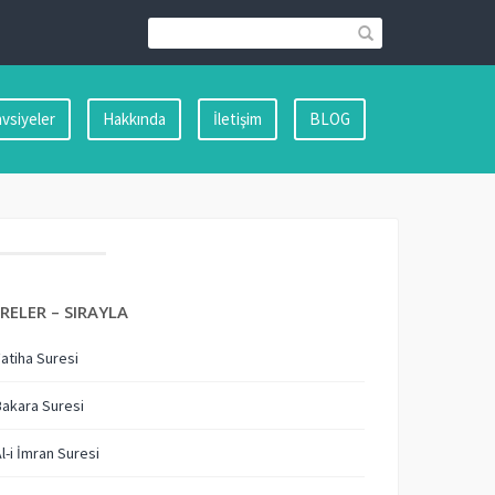
vsiyeler
Hakkında
İletişim
BLOG
RELER – SIRAYLA
Fatiha Suresi
Bakara Suresi
Al-i İmran Suresi