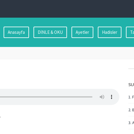
Anasayfa
DİNLE & OKU
Ayetler
Hadisler
Ta
SU
1. 
2. 
…
3. 