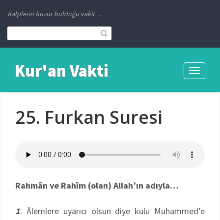
Kalplerin huzur bulduğu vakit…
Kur'an Vakti
Toggle
navigati
25. Furkan Suresi
Rahmân ve Rahîm (olan) Allah’ın adıyla…
1
. Âlemlere uyarıcı olsun diye kulu Muhammed’e