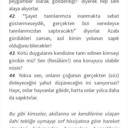
peygamber olarak gönderdiği!” diyerek hep seni
alaya alıyorlar.
42
. “Şayet tanrılarımıza inanmakta sebat
göstermeseydik, gerçekten bizi neredeyse
tanrılarımızdan saptıracaktı” diyorlar. Azabı
gördükleri zaman, asıl kimin yolunun sapık
olduğunu bilecekler!
43
. Kötü duygularını kendisine tanrı edinen kimseyi
gördün mü? Sen (Resûlüm!) ona koruyucu olabilir
misin?
44
. Yoksa sen, onların çoğunun gerçekten (söz)
dinleyeceğini yahut düşüneceğini mi sanıyorsun?
Hayır, onlar hayvanlar gibidir, hatta onlar yolca daha
da sapıktırlar.
Bu gibi kimseler, akıllarına ve kendilerine ulaşan
ilahi tebliğe uymayıp sırf hissiyatına göre hareket