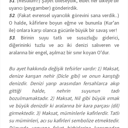
51
. (Resûlüm!) Şayet dileseydik, elbet her ülkeye bir
uyarıcı (peygamber) gönderirdik.
52
. (Fakat evrensel uyarıcılık görevini sana verdik..)
O halde, kâfirlere boyun eğme ve bununla (Kur’an
ile) onlara karşı olanca gücünle büyük bir savaş ver!
53
. Birinin suyu tatlı ve susuzluğu giderici,
diğerininki tuzlu ve acı iki denizi salıveren ve
aralarına bir engel, aşılmaz bir sınır koyan O’dur.
Bu ayet hakkında değişik tefsirler vardır: 1) Maksat,
denize karışan nehir (Dicle gibi) ve onun karıştığı
denizdir. Denizi yarıp arasından fersahlarca akıp
gittiği halde, nehrin suyunun tadı
bozulmamaktadır. 2) Maksat, Nil gibi büyük ırmak
ve büyük denizdir ki aralarına bir kara parçası (dil)
girmektedir. 3) Maksat, müminlerle kafirlerdir. Tatlı
su müminleri, acı su kafirleri sembolize etmektedir.
Dünyada yanyana fakat birbirlerine karışmadan