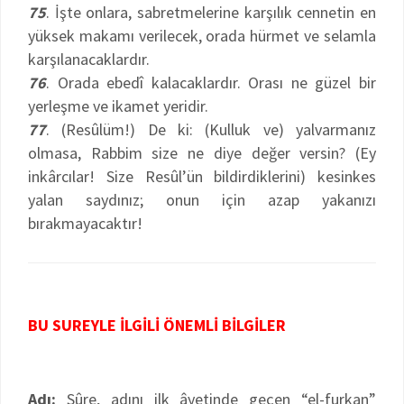
75
. İşte onlara, sabretmelerine karşılık cennetin en
yüksek makamı verilecek, orada hürmet ve selamla
karşılanacaklardır.
76
. Orada ebedî kalacaklardır. Orası ne güzel bir
yerleşme ve ikamet yeridir.
77
. (Resûlüm!) De ki: (Kulluk ve) yalvarmanız
olmasa, Rabbim size ne diye değer versin? (Ey
inkârcılar! Size Resûl’ün bildirdiklerini) kesinkes
yalan saydınız; onun için azap yakanızı
bırakmayacaktır!
BU SUREYLE İLGİLİ ÖNEMLİ BİLGİLER
Adı:
Sûre, adını ilk âyetinde geçen “el-furkan”