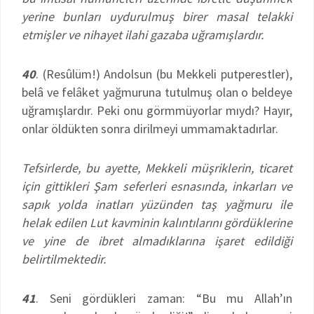
yerine bunları uydurulmuş birer masal telakki
etmişler ve nihayet ilahi gazaba uğramışlardır.
40
. (Resûlüm!) Andolsun (bu Mekkeli putperestler),
belâ ve felâket yağmuruna tutulmuş olan o beldeye
uğramışlardır. Peki onu görmmüyorlar mıydı? Hayır,
onlar öldükten sonra dirilmeyi ummamaktadırlar.
Tefsirlerde, bu ayette, Mekkeli müşriklerin, ticaret
için gittikleri Şam seferleri esnasında, inkarları ve
sapık yolda inatları yüzünden taş yağmuru ile
helak edilen Lut kavminin kalıntılarını gördüklerine
ve yine de ibret almadıklarına işaret edildiği
belirtilmektedir.
41
. Seni gördükleri zaman: “Bu mu Allah’ın