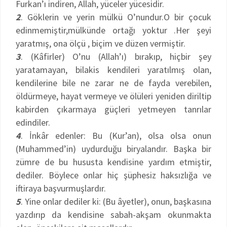
Furkan’ı indiren, Allah, yüceler yücesidir.
2
. Göklerin ve yerin mülkü O’nundur.O bir çocuk
edinmemiştir,mülkünde ortağı yoktur .Her şeyi
yaratmış, ona ölçü , biçim ve düzen vermiştir.
3
. (Kâfirler) O’nu (Allah’ı) bırakıp, hiçbir şey
yaratamayan, bilakis kendileri yaratılmış olan,
kendilerine bile ne zarar ne de fayda verebilen,
öldürmeye, hayat vermeye ve ölüleri yeniden diriltip
kabirden çıkarmaya güçleri yetmeyen tanrılar
edindiler.
4
. İnkâr edenler: Bu (Kur’an), olsa olsa onun
(Muhammed’in) uydurduğu biryalandır. Başka bir
zümre de bu hususta kendisine yardım etmiştir,
dediler. Böylece onlar hiç şüphesiz haksızlığa ve
iftiraya başvurmuşlardır.
5
. Yine onlar dediler ki: (Bu âyetler), onun, başkasına
yazdırıp da kendisine sabah-akşam okunmakta