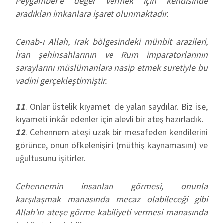
Peygamber’e değer vermek için kendisinde
aradıkları imkanlara işaret olunmaktadır.
Cenab-ı Allah, Irak bölgesindeki münbit arazileri,
İran şehinsahlarının ve Rum imparatorlarının
saraylarını müslümanlara nasip etmek suretiyle bu
vadini gerçekleştirmiştir.
11
. Onlar üstelik kıyameti de yalan saydılar. Biz ise,
kıyameti inkâr edenler için alevli bir ateş hazırladık.
12
. Cehennem ateşi uzak bir mesafeden kendilerini
görünce, onun öfkelenişini (müthiş kaynamasını) ve
uğultusunu işitirler.
Cehennemin insanları görmesi, onunla
karşılaşmak manasında mecaz olabileceği gibi
Allah’ın ateşe görme kabiliyeti vermesi manasında