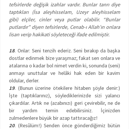
tefsirlerde değişik izahlar vardır. Bunlar tanrı diye
taptıkları (İsa aleyhisselam, Uzeyr aleyhisselam
gibi) elçiler, cinler veya putlar olabilir. “Bunlar
putlardır” diyen tefsirlerde, Cenab-ı Allah’ın onlara
lisan verip hakikati söyleteceği ifade edilmiştir.
18
. Onlar: Seni tenzih ederiz. Seni bırakıp da başka
dostlar edinmek bize yaraşmaz; fakat sen onlara ve
atalarına o kadar bol nimet verdin ki, sonunda (seni)
anmayı unuttular ve helâki hak eden bir kavim
oldular, derler.
19
. (Bunun üzerine ötekilere hitaben şöyle denir:)
İşte (taptıklarınız), söylediklerinizde sizi yalancı
çıkardılar. Artık ne (azabınızı) geri çevirebilir, ne de
bir yardım temin edebilirsiniz. İçinizden
zulmedenlere büyük bir azap tattıracağız!
20
. (Resûlüm!) Senden önce gönderdiğimiz bütün