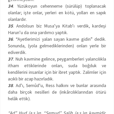
34
. Yüzükoyun cehenneme (sürülüp) toplanacak
olanlar; işte onlar, yerleri en kötü, yolları en sapık
olanlardır.
35
. Andolsun biz Musa’ya Kitab’ı verdik, kardeşi
Harun’u da ona yardımcı yaptık.
36
. “Ayetlerimizi yalan sayan kavme gidin” dedik.
Sonunda, (yola gelmediklerinden) onları yerle bir
ediverdik.
37
. Nuh kavmine gelince, peygamberleri yalancılıkla
itham ettiklerinde onları, suda boğduk ve
kendilerini insanlar için bir ibret yaptık. Zalimler için
acıklı bir azap hazırladık.
38
. Ad’ı, Semûd’u, Ress halkını ve bunlar arasında
daha birçok nesilleri de (inkârcılıklarından ötürü
helâk ettik).
“Ad” Hud (a.s.)ın, “Semud” Salih (a.s.)ın kavmidir.