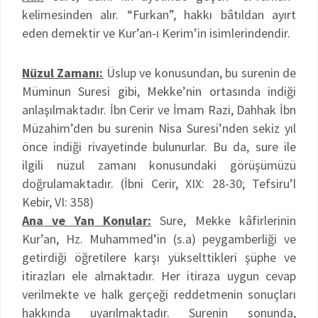
kelimesinden alır. “Furkan”, hakkı bâtıldan ayırt
eden demektir ve Kur’an-ı Kerim’in isimlerindendir.
Nüzul Zamanı:
Üslup ve konusundan, bu surenin de
Müminun Suresi gibi, Mekke’nin ortasında indiği
anlaşılmaktadır. İbn Cerir ve İmam Razi, Dahhak İbn
Müzahim’den bu surenin Nisa Suresi’nden sekiz yıl
önce indiği rivayetinde bulunurlar. Bu da, sure ile
ilgili nüzul zamanı konusundaki görüşümüzü
doğrulamaktadır. (İbni Cerir, XIX: 28-30; Tefsiru’l
Kebir, VI: 358)
Ana ve Yan Konular:
Sure, Mekke kâfirlerinin
Kur’an, Hz. Muhammed’in (s.a) peygamberliği ve
getirdiği öğretilere karşı yükselttikleri şüphe ve
itirazları ele almaktadır. Her itiraza uygun cevap
verilmekte ve halk gerçeği reddetmenin sonuçları
hakkında uyarılmaktadır. Surenin sonunda,