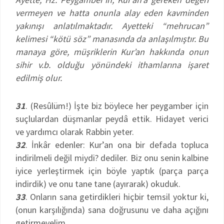
vermeyen ve hatta onunla alay eden kavminden
yakınışı anlatılmaktadır. Ayetteki “mehrucan”
kelimesi “kötü söz” manasında da anlaşılmıştır. Bu
manaya göre, müşriklerin Kur’an hakkında onun
sihir v.b. olduğu yönündeki ithamlarına işaret
edilmiş olur.
31
. (Resûlüm!) İşte biz böylece her peygamber için
suçlulardan düşmanlar peydâ ettik. Hidayet verici
ve yardımcı olarak Rabbin yeter.
32
. İnkâr edenler: Kur’an ona bir defada topluca
indirilmeli değil miydi? dediler. Biz onu senin kalbine
iyice yerleştirmek için böyle yaptık (parça parça
indirdik) ve onu tane tane (ayırarak) okuduk.
33
. Onların sana getirdikleri hiçbir temsil yoktur ki,
(onun karşılığında) sana doğrusunu ve daha açığını
getirmeyelim.