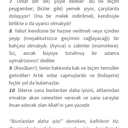
7
. Onlar (bir de) şöyle dediler: Bu ne biçim
peygamber; (bizler gibi) yemek yiyor, çarşılarda
dolaşıyor! Ona bir melek indirilmeli, kendisiyle
birlikte o da uyarıcı olmalıydı!
8
. Yahut kendisine bir hazine verilmeli veya içinden
yeyip (meşakkatsizce geçimini sağlayacağı) bir
bahçesi olmalıydı. (Ayrıca) o zalimler (müminlere):
Siz, ancak büyüye tutulmuş bir adama
uymaktasınız! dediler.
9
. (Resûlüm!) Senin hakkında bak ne biçim temsiller
getirdiler! Artık onlar sapmışlardır ve (hidayete)
hiçbir yol da bulamazlar.
10
. Dilerse sana bunlardan daha iyisini, altlarından
ırmaklar akan cennetleri verecek ve sana saraylar
ihsan edecek olan Allah’ın şanı yücedir.
“Bunlardan daha iyisi” denirken, kafirlerin Hz.