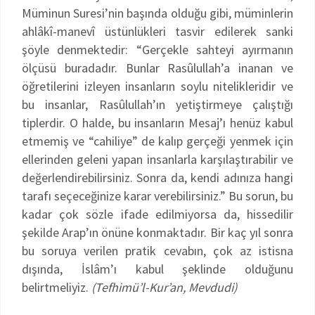
Müminun Suresi’nin başında olduğu gibi, müminlerin
ahlâkî-manevî üstünlükleri tasvir edilerek sanki
şöyle denmektedir: “Gerçekle sahteyi ayırmanın
ölçüsü buradadır. Bunlar Rasûlullah’a inanan ve
öğretilerini izleyen insanların soylu nitelikleridir ve
bu insanlar, Rasûlullah’ın yetiştirmeye çalıştığı
tiplerdir. O halde, bu insanların Mesaj’ı henüz kabul
etmemiş ve “cahiliye” de kalıp gerçeği yenmek için
ellerinden geleni yapan insanlarla karşılaştırabilir ve
değerlendirebilirsiniz. Sonra da, kendi adınıza hangi
tarafı seçeceğinize karar verebilirsiniz.” Bu sorun, bu
kadar çok sözle ifade edilmiyorsa da, hissedilir
şekilde Arap’ın önüne konmaktadır. Bir kaç yıl sonra
bu soruya verilen pratik cevabın, çok az istisna
dışında, İslâm’ı kabul şeklinde olduğunu
belirtmeliyiz.
(Tefhimü’l-Kur’an, Mevdudi)