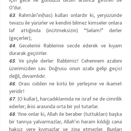
O’dur.
63
. Rahmân’ın(has) kulları onlardır ki, yeryüzünde
tevazu ile yürürler ve kendini bilmez kimseler onlara
laf attığında (incitmeksizin) “Selam!” derler
(geçerler);
64
. Gecelerini Rablerine secde ederek ve kıyam
durarak geçirirler.
65
. Ve şöyle derler: Rabbimiz! Cehennem azabını
üzerimizden sav. Doğrusu onun azabı gelip geçici
değil, devamlıdır.
66
. Orası cidden ne kötü bir yerleşme ve ikamet
yeridir!
67
. (O kullar), harcadıklarında ne israf ne de cimrilik
ederler; ikisi arasında orta bir yol tutarlar.
68
. Yine onlar ki, Allah ile beraber (tuttukları) başka
bir tanrıya yalvarmazlar, Allah’ın haram kıldığı cana
haksız yere kıymazlar ve zina etmezler. Bunları