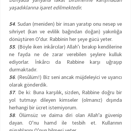
yaşadıklarına işaret edilmektedir.
54
. Sudan (meniden) bir insan yaratıp onu nesep ve
sıhriyet (kan ve evlilik bağından doğan) yakınlığa
dönüştüren O’dur. Rabbinin her şeye gücü yeter.
55
. (Böyle iken inkârcılar) Allah’ı bırakıp kendilerine
ne fayda ne de zarar verebilen şeylere kulluk
ediyorlar. İnkârcı da Rabbine karşı uğraşıp
durmaktadır.
56
. (Resûlüm!) Biz seni ancak müjdeleyici ve uyarıcı
olarak gönderdik.
57
. De ki: Buna karşılık, sizden, Rabbine doğru bir
yol tutmayı dileyen kimseler (olmanız) dışında
herhangi bir ücret istemiyorum.
58
. Ölümsüz ve daima diri olan Allah’a güvenip
dayan. O’nu hamd ile tesbih et. Kullarının
günahlarını O’nun bilmesi yeter.