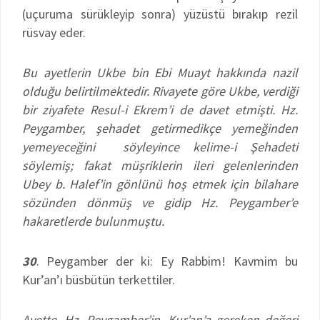
(uçuruma sürükleyip sonra) yüzüstü bırakıp rezil
rüsvay eder.
Bu ayetlerin Ukbe bin Ebi Muayt hakkında nazil
olduğu belirtilmektedir. Rivayete göre Ukbe, verdiği
bir ziyafete Resul-i Ekrem’i de davet etmişti. Hz.
Peygamber, şehadet getirmedikçe yemeğinden
yemeyeceğini söyleyince kelime-i Şehadeti
söylemiş; fakat müşriklerin ileri gelenlerinden
Ubey b. Halef’in gönlünü hoş etmek için bilahare
sözünden dönmüş ve gidip Hz. Peygamber’e
hakaretlerde bulunmuştu.
30
. Peygamber der ki: Ey Rabbim! Kavmim bu
Kur’an’ı büsbütün terkettiler.
Ayette, Hz. Peygamber’in, Kur’an’a gereken değeri