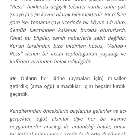
“Ress” hakkında değişik tefsirler vardır; daha çok
Şuayb (a.s.)ın kavmi olarak bilinmektedir. Bir tefsire
göre ise, Yemame çayı üzerinde bir köyün adı olup,
Semüd kavminden kalanlar burada otururlardı.
Fakat bu bilgiler, sahih haberlerle sabit değildir.
Kur’an tarafından bize bildirilen husus, “Ashab-ı
Ress” denen bir insan topluluğunun yaşadığı ve
küfürleri yüzünden helak edildiğidir.
39
. Onların her birine (uymaları için) misaller
getirdik; (ama öğüt almadıkları için) hepsini kırdık
geçirdik.
Kendilerinden öncekilerin başlarına gelenler ve acı
gerçekler, öğüt alsınlar diye her bir kavme
peygamberler aracılığı ile anlatıldığı halde, onlar
bu imtisal nümuneleri üzerinde ibretle düşünmek