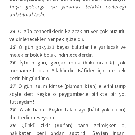
boşa gideceği, işe yaramaz telakki edileceği
anlatılmaktadır.
24
. O gün cennetliklerin kalacakları yer çok huzurlu
ve dinlenecekleri yer pek güzeldir.
25
. O gün gökyüzü beyaz bulutlar ile yarılacak ve
melekler bölük bölük indirileceklerdir.
26
. İşte o gün, gerçek mülk (hükümranlık) çok
merhametli olan Allah’ındır. Kâfirler için de pek
çetin bir gündür o.
27
. O gün, zalim kimse (pişmanlıktan) ellerini ısırıp
şöyle der: Keşke o peygamberle birlikte bir yol
tutsaydım!
28
. Yazık bana! Keşke falancayı (bâtıl yolcusunu)
dost edinmeseydim!
29
. Çünkü zikir (Kur’an) bana gelmişken o,
hakikaten beni ondan saptırdı. Şeytan insanı