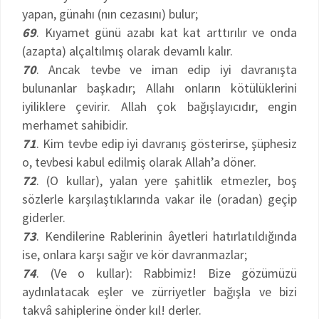
yapan, günahı (nın cezasını) bulur;
69
. Kıyamet günü azabı kat kat arttırılır ve onda
(azapta) alçaltılmış olarak devamlı kalır.
70
. Ancak tevbe ve iman edip iyi davranışta
bulunanlar başkadır; Allahı onların kötülüklerini
iyiliklere çevirir. Allah çok bağışlayıcıdır, engin
merhamet sahibidir.
71
. Kim tevbe edip iyi davranış gösterirse, şüphesiz
o, tevbesi kabul edilmiş olarak Allah’a döner.
72
. (O kullar), yalan yere şahitlik etmezler, boş
sözlerle karşılaştıklarında vakar ile (oradan) geçip
giderler.
73
. Kendilerine Rablerinin âyetleri hatırlatıldığında
ise, onlara karşı sağır ve kör davranmazlar;
74
. (Ve o kullar): Rabbimiz! Bize gözümüzü
aydınlatacak eşler ve zürriyetler bağışla ve bizi
takvâ sahiplerine önder kıl! derler.