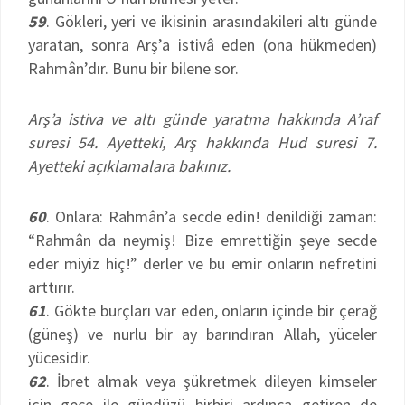
59
. Gökleri, yeri ve ikisinin arasındakileri altı günde
yaratan, sonra Arş’a istivâ eden (ona hükmeden)
Rahmân’dır. Bunu bir bilene sor.
Arş’a istiva ve altı günde yaratma hakkında A’raf
suresi 54. Ayetteki, Arş hakkında Hud suresi 7.
Ayetteki açıklamalara bakınız.
60
. Onlara: Rahmân’a secde edin! denildiği zaman:
“Rahmân da neymiş! Bize emrettiğin şeye secde
eder miyiz hiç!” derler ve bu emir onların nefretini
arttırır.
61
. Gökte burçları var eden, onların içinde bir çerağ
(güneş) ve nurlu bir ay barındıran Allah, yüceler
yücesidir.
62
. İbret almak veya şükretmek dileyen kimseler
için gece ile gündüzü birbiri ardınca getiren de