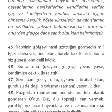
etmeleri bakımından hayvanlara benzetilmiş;
hayvanlarının hareketlerinin kendilerine verilen
güç ve kabiliyetlerin yaratılış amacına uygun
olmasına karşılık böyle kimselerin davranışlarının
bu özellikten yoksun bulunmasından ötürü de
onlardan gidişçe daha sapık oldukları belirtilmiştir.
45
. Rabbinin gölgeyi nasıl uzattığını görmedin mi?
Eğer dileseydi, onu elbet hareketsiz kılardı. Sonra
biz güneşi, ona delil kıldık.
46
. Sonra onu (uzayan gölgeyi) yavaş yavaş
kendimize çektik (kısalttık).
47
. Sizin için geceyi örtü, uykuyu istirahat kılan,
gündüzü de dağılıp çalışma (zamanı) yapan, O’dur.
48
. Rüzgârları rahmetinin önünde müjdeci olarak
gönderen O’dur. Biz, ölü toprağa can vermek,
yarattığımız nice hayvanlara ve nice insanlara su
vermek için gökten tertemiz su indirdik.