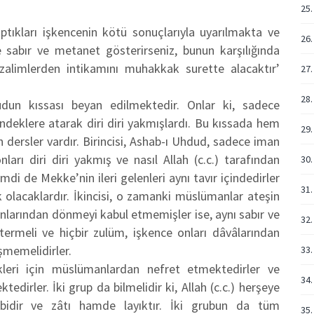
25.
tıkları işkencenin kötü sonuçlarıyla uyarılmakta ve
26.
 sabır ve metanet gösterirseniz, bunun karşılığında
 zalimlerden intikamını muhakkak surette alacaktır’
27.
28.
udun kıssası beyan edilmektedir. Onlar ki, sadece
deklere atarak diri diri yakmışlardı. Bu kıssada hem
29.
n dersler vardır. Birincisi, Ashab-ı Uhdud, sadece iman
ları diri diri yakmış ve nasıl Allah (c.c.) tarafından
30.
i de Mekke’nin ileri gelenleri aynı tavır içindedirler
31.
olacaklardır. İkincisi, o zamanki müslümanlar ateşin
nlarından dönmeyi kabul etmemişler ise, aynı sabır ve
32.
rmeli ve hiçbir zulüm, işkence onları dâvâlarından
şmemelidirler.
33.
ikleri için müslümanlardan nefret etmektedirler ve
34.
edirler. İki grup da bilmelidir ki, Allah (c.c.) herşeye
ibidir ve zâtı hamde layıktır. İki grubun da tüm
35.