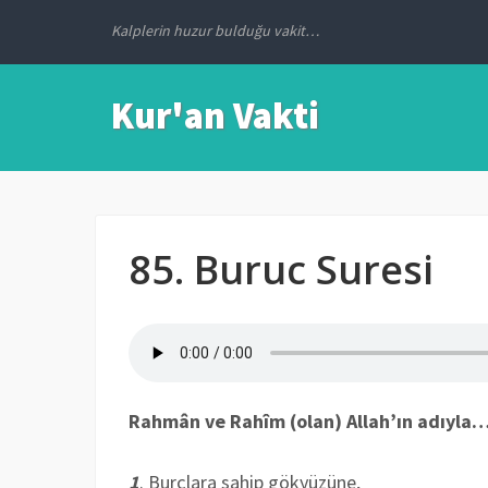
Kalplerin huzur bulduğu vakit…
Kur'an Vakti
85. Buruc Suresi
Rahmân ve Rahîm (olan) Allah’ın adıyla
1
. Burçlara sahip gökyüzüne,