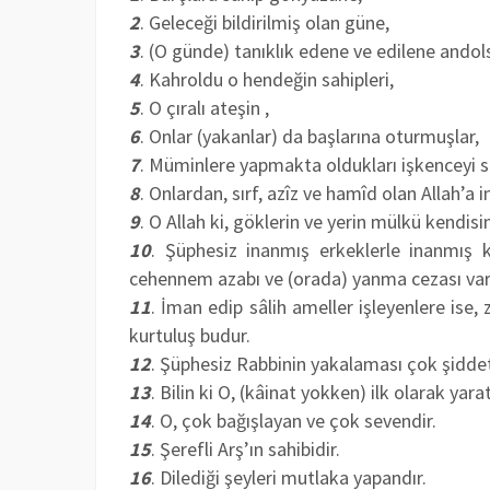
2
. Geleceği bildirilmiş olan güne,
3
. (O günde) tanıklık edene ve edilene andols
4
. Kahroldu o hendeğin sahipleri,
5
. O çıralı ateşin ,
6
. Onlar (yakanlar) da başlarına oturmuşlar,
7
. Müminlere yapmakta oldukları işkenceyi s
8
. Onlardan, sırf, azîz ve hamîd olan Allah’a i
9
. O Allah ki, göklerin ve yerin mülkü kendisine
10
. Şüphesiz inanmış erkeklerle inanmış 
cehennem azabı ve (orada) yanma cezası var
11
. İman edip sâlih ameller işleyenlere ise
kurtuluş budur.
12
. Şüphesiz Rabbinin yakalaması çok şiddetl
13
. Bilin ki O, (kâinat yokken) ilk olarak yar
14
. O, çok bağışlayan ve çok sevendir.
15
. Şerefli Arş’ın sahibidir.
16
. Dilediği şeyleri mutlaka yapandır.