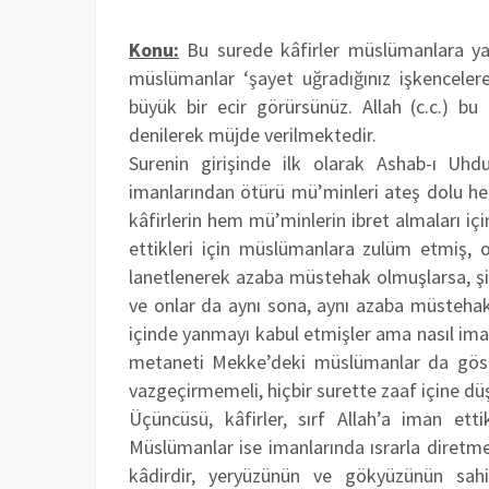
Konu:
Bu surede kâfirler müslümanlara yap
müslümanlar ‘şayet uğradığınız işkencelere
büyük bir ecir görürsünüz. Allah (c.c.) bu
denilerek müjde verilmektedir.
Surenin girişinde ilk olarak Ashab-ı Uhd
imanlarından ötürü mü’minleri ateş dolu hen
kâfirlerin hem mü’minlerin ibret almaları içi
ettikleri için müslümanlara zulüm etmiş, on
lanetlenerek azaba müstehak olmuşlarsa, şimd
ve onlar da aynı sona, aynı azaba müstehak 
içinde yanmayı kabul etmişler ama nasıl ima
metaneti Mekke’deki müslümanlar da göste
vazgeçirmemeli, hiçbir surette zaaf içine dü
Üçüncüsü, kâfirler, sırf Allah’a iman ett
Müslümanlar ise imanlarında ısrarla diretmekt
kâdirdir, yeryüzünün ve gökyüzünün sah