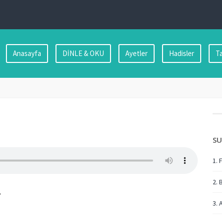
Anasayfa
DİNLE & OKU
Ayetler
Hadisler
Ta
SU
1. 
2. 
…
3. 