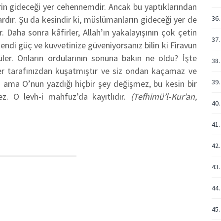
erin gideceği yer cehennemdir. Ancak bu yaptıklarından
vardır. Şu da kesindir ki, müslümanların gideceği yer de
36.
r. Daha sonra kâfirler, Allah’ın yakalayışının çok çetin
37.
 kendi güç ve kuvvetinize güveniyorsanız bilin ki Firavun
r. Onların ordularının sonuna bakın ne oldu? İşte
38.
her tarafınızdan kuşatmıştır ve siz ondan kaçamaz ve
39.
z ama O’nun yazdığı hiçbir şey değişmez, bu kesin bir
z. O levh-i mahfuz’da kayıtlıdır.
(Tefhimü’l-Kur’an,
40.
41.
42.
43.
44.
45.