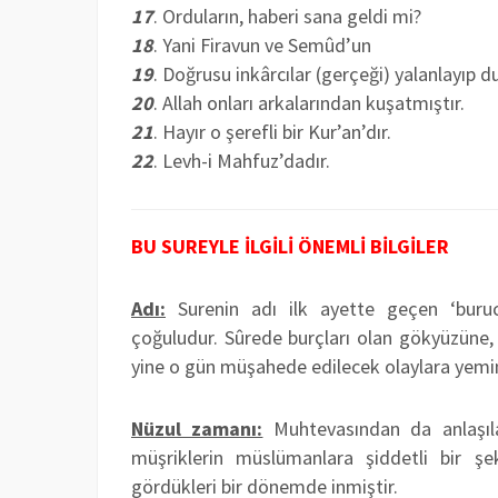
17
. Orduların, haberi sana geldi mi?
18
. Yani Firavun ve Semûd’un
19
. Doğrusu inkârcılar (gerçeği) yalanlayıp du
20
. Allah onları arkalarından kuşatmıştır.
21
. Hayır o şerefli bir Kur’an’dır.
22
. Levh-i Mahfuz’dadır.
BU SUREYLE İLGİLİ ÖNEMLİ BİLGİLER
Adı:
Surenin adı ilk ayette geçen ‘buruc’
çoğuludur. Sûrede burçları olan gökyüzüne,
yine o gün müşahede edilecek olaylara yemin e
Nüzul zamanı:
Muhtevasından da anlaşıla
müşriklerin müslümanlara şiddetli bir şe
gördükleri bir dönemde inmiştir.