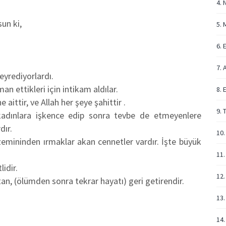
4. 
un ki,
5. 
6. 
7. 
eyrediyorlardı.
man ettikleri için intikam aldılar.
8. 
 aittir, ve Allah her şeye şahittir .
9. 
kadınlara işkence edip sonra tevbe de etmeyenlere
dır.
10.
, zemininden ırmaklar akan cennetler vardır. İşte büyük
11.
idir.
12.
atan, (ölümden sonra tekrar hayatı) geri getirendir.
13.
14.