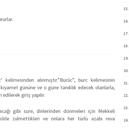
15.
rurlar.
16.
17.
18.
19
20.
 kelimesinden alınmıştır.”Bürûc”, burc kelimesinin
21.
 kıyamet gününe ve o güne tanıklık edecek olanlarla,
dilerek giriş yapılır.
22.
23.
cağı gibi sure, dinlerinden dönmeleri için Mekkeli
kilde zulmettikleri ve onlara her türlü azabı reva
24.