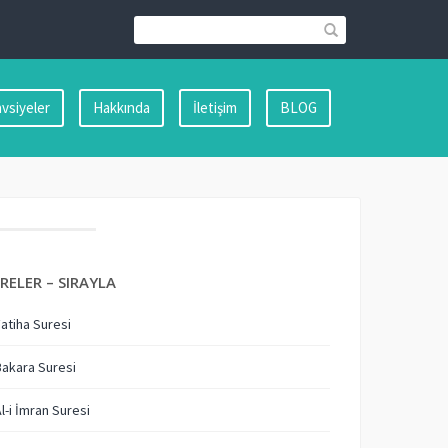
vsiyeler
Hakkında
İletişim
BLOG
RELER – SIRAYLA
Fatiha Suresi
Bakara Suresi
Al-i İmran Suresi