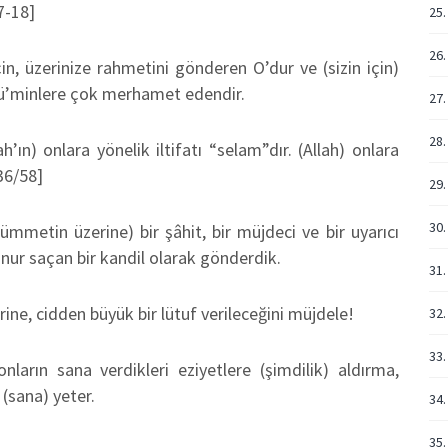
7-18]
25.
26.
çin, üzerinize rahmetini gönderen O’dur ve (sizin için)
 mü’minlere çok merhamet edendir.
27.
28.
h’ın) onlara yönelik iltifatı “selam”dır. (Allah) onlara
 36/58]
29.
30.
metin üzerine) bir şâhit, bir müjdeci ve bir uyarıcı
e nur saçan bir kandil olarak gönderdik.
31.
ine, cidden büyük bir lütuf verileceğini müjdele!
32.
33.
ların sana verdikleri eziyetlere (şimdilik) aldırma,
(sana) yeter.
34.
35.