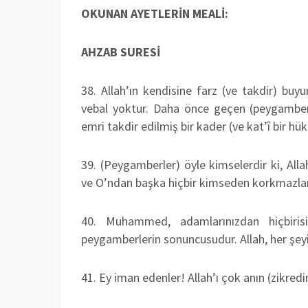
OKUNAN AYETLERİN MEALİ:
AHZAB SURESİ
38. Allah’ın kendisine farz (ve takdir) buy
vebal yoktur. Daha önce geçen (peygamber)le
emri takdir edilmiş bir kader (ve kat’î bir hü
39. (Peygamberler) öyle kimselerdir ki, Allah
ve O’ndan başka hiçbir kimseden korkmazlar.
40. Muhammed, adamlarınızdan hiçbirisi
peygamberlerin sonuncusudur. Allah, her şeyi 
41. Ey iman edenler! Allah’ı çok anın (zikredi