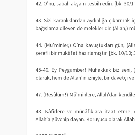
42. O’nu, sabah akşam tesbih edin. [bk. 30/1
43. Sizi karanlıklardan aydınlığa çıkarmak i
bağışlama dileyen de melekleridir. (Allah,)
44. (Mü’minler,) O’na kavuştukları gün, (Alla
şerefli bir mükâfat hazırlamıştır. [bk. 10/10;
45-46. Ey Peygamber! Muhakkak biz seni, (üm
olarak, hem de Allah’ın izniyle, bir davetçi v
47. (Resûlüm!) Mü’minlere, Allah’dan kendiler
48. Kâfirlere ve münâfıklara itaat etme, on
Allah’a güvenip dayan. Koruyucu olarak Allah 