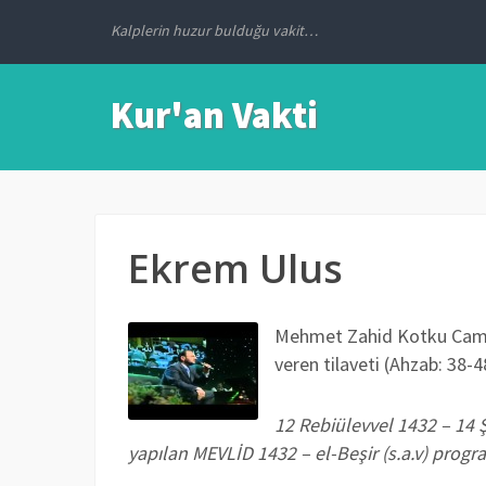
Kalplerin huzur bulduğu vakit…
Kur'an Vakti
Ekrem Ulus
Mehmet Zahid Kotku Camii
veren tilaveti (Ahzab: 38-48
12 Rebiülevvel 1432 – 14 
yapılan MEVLİD 1432 – el-Beşir (s.a.v) progr