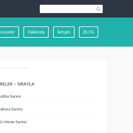
vsiyeler
Hakkında
İletişim
BLOG
RELER – SIRAYLA
Fatiha Suresi
Bakara Suresi
Al-i İmran Suresi