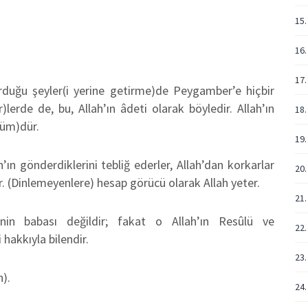
15.
16.
17.
urduğu şeyler(i yerine getirme)de Peygamber’e hiçbir
rde de, bu, Allah’ın âdeti olarak böyledir. Allah’ın
18.
küm)dür.
19
’ın gönderdiklerini tebliğ ederler, Allah’dan korkarlar
20.
 (Dinlemeyenlere) hesap görücü olarak Allah yeter.
21.
nin babası değildir; fakat o Allah’ın Resûlü ve
22.
hakkıyla bilendir.
23.
n).
24.