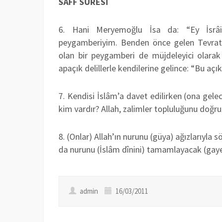
SAFF SURESİ
6. Hani Meryemoğlu İsa da: “Ey İsrâilo
peygamberiyim. Benden önce gelen Tevrat’
olan bir peygamberi de müjdeleyici olara
apaçık delillerle kendilerine gelince: “Bu açık 
7. Kendisi İslâm’a davet edilirken (ona gele
kim vardır? Allah, zalimler topluluğunu doğru
8. (Onlar) Allah’ın nurunu (güya) ağızlarıyla 
da nurunu (İslâm dînini) tamamlayacak (gayes
admin
16/03/2011