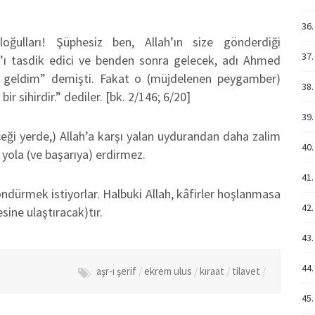
36.
ğulları! Şüphesiz ben, Allah’ın size gönderdiği
37.
ı tasdik edici ve benden sonra gelecek, adı Ahmed
k geldim” demişti. Fakat o (müjdelenen peygamber)
38.
bir sihirdir.” dediler. [bk. 2/146; 6/20]
39.
ceği yerde,) Allah’a karşı yalan uydurandan daha zalim
40.
 yola (ve başarıya) erdirmez.
41.
söndürmek istiyorlar. Halbuki Allah, kâfirler hoşlanmasa
42.
ine ulaştıracak)tır.
43.
44.
aşr-ı şerif
/
ekrem ulus
/
kıraat
/
tilavet
/
45.