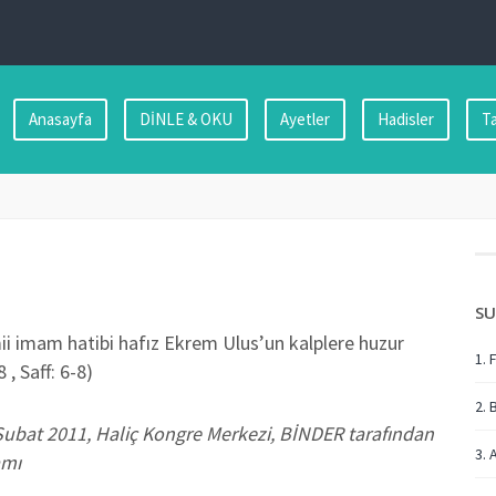
Anasayfa
DİNLE & OKU
Ayetler
Hadisler
Ta
SU
 imam hatibi hafız Ekrem Ulus’un kalplere huzur
1. 
 , Saff: 6-8)
2. 
Şubat 2011, Haliç Kongre Merkezi, BİNDER tarafından
3. 
amı