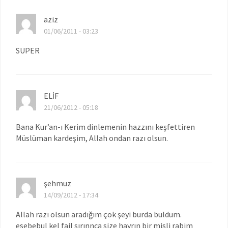
aziz
01/06/2011 - 03:23
SUPER
ELİF
21/06/2012 - 05:18
Bana Kur’an-ı Kerim dinlemenin hazzını keşfettiren
Müslüman kardeşim, Allah ondan razı olsun.
şehmuz
14/09/2012 - 17:34
Allah razı olsun aradığım çok şeyi burda buldum.
esebebul kel fail sırınnca size hayrın bir misli rabim