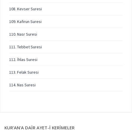
108. Kevser Suresi
109. Kafirun Suresi
110. Nasr Suresi
111. Tebbet Suresi
112. İhlas Suresi
113. Felak Suresi
114. Nas Suresi
KUR’AN’A DAIR AYET-I KERIMELER