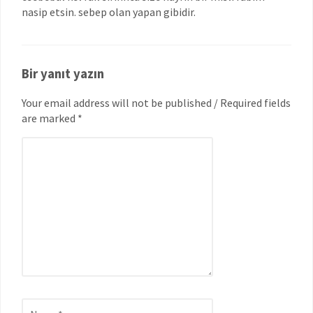
nasip etsin. sebep olan yapan gibidir.
Bir yanıt yazın
Your email address will not be published / Required fields
are marked *