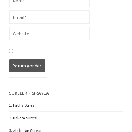
SURELER – SIRAYLA
1. Fatiha Suresi
2. Bakara Suresi
3. Al-i İmran Suresi