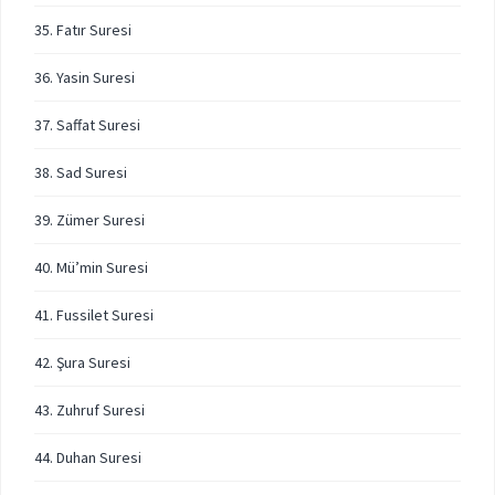
35. Fatır Suresi
36. Yasin Suresi
37. Saffat Suresi
38. Sad Suresi
39. Zümer Suresi
40. Mü’min Suresi
41. Fussilet Suresi
42. Şura Suresi
43. Zuhruf Suresi
44. Duhan Suresi