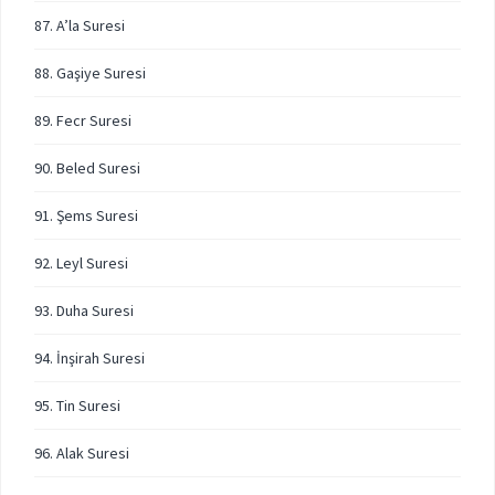
87. A’la Suresi
88. Gaşiye Suresi
89. Fecr Suresi
90. Beled Suresi
91. Şems Suresi
92. Leyl Suresi
93. Duha Suresi
94. İnşirah Suresi
95. Tin Suresi
96. Alak Suresi