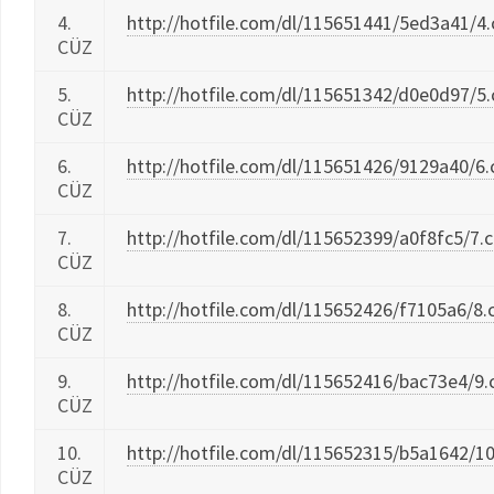
4.
http://hotfile.com/dl/115651441/5ed3a41/4.c
CÜZ
5.
http://hotfile.com/dl/115651342/d0e0d97/5.c
CÜZ
6.
http://hotfile.com/dl/115651426/9129a40/6.c
CÜZ
7.
http://hotfile.com/dl/115652399/a0f8fc5/7.c
CÜZ
8.
http://hotfile.com/dl/115652426/f7105a6/8.c
CÜZ
9.
http://hotfile.com/dl/115652416/bac73e4/9.c
CÜZ
10.
http://hotfile.com/dl/115652315/b5a1642/10
CÜZ