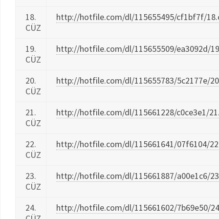
18.
http://hotfile.com/dl/115655495/cf1bf7f/18.
CÜZ
19.
http://hotfile.com/dl/115655509/ea3092d/19
CÜZ
20.
http://hotfile.com/dl/115655783/5c2177e/20.
CÜZ
21.
http://hotfile.com/dl/115661228/c0ce3e1/21.
CÜZ
22.
http://hotfile.com/dl/115661641/07f6104/22.
CÜZ
23.
http://hotfile.com/dl/115661887/a00e1c6/23.
CÜZ
24.
http://hotfile.com/dl/115661602/7b69e50/24
CÜZ