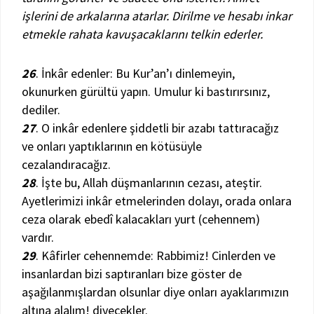
işlerini de arkalarına atarlar. Dirilme ve hesabı inkar
etmekle rahata kavuşacaklarını telkin ederler.
26
. İnkâr edenler: Bu Kur’an’ı dinlemeyin,
okunurken gürültü yapın. Umulur ki bastırırsınız,
dediler.
27
. O inkâr edenlere şiddetli bir azabı tattıracağız
ve onları yaptıklarının en kötüsüyle
cezalandıracağız.
28
. İşte bu, Allah düşmanlarının cezası, ateştir.
Ayetlerimizi inkâr etmelerinden dolayı, orada onlara
ceza olarak ebedî kalacakları yurt (cehennem)
vardır.
29
. Kâfirler cehennemde: Rabbimiz! Cinlerden ve
insanlardan bizi saptıranları bize göster de
aşağılanmışlardan olsunlar diye onları ayaklarımızın
altına alalım! diyecekler.