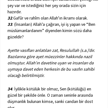
şey var ve istediğiniz her şey orada sizin için
hazırdır.
32
.Gafûr ve rahîm olan Allah’ın ikramı olarak.
33
. (İnsanları) Allah’a çağıran, iyi iş yapan ve “Ben
müslümanlardanım” diyenden kimin sözü daha
güzeldir?
Ayette vasıfları anlatılan zat, Resulullah (s.a.)’dır.
Bazılarına göre ayet müezzinler hakkında nazil
olmuştur. Allah’ın davetine uyan ve insanları da
uymaya davet eden herkesin de bu vasfın sahibi
olacağı belirtilmiştir.
34
. İyilikle kötülük bir olmaz, Sen (kötülüğü) en
güzel bir şekilde önle. O zaman seninle arasında
düşmanlık bulunan kimse, sanki candan bir dost
olur.