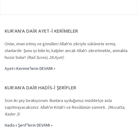
KUR’AN’A DAIR AYET-I KERIMELER
Onlar, iman etmiş ve gönülleri Allah'ın zikriyle sükûnete ermiş
olanlardır. Şunu iyi bilin ki; kalpler ancak Allah'ı zikretmekle, anmakla
huzur bulur!
(Rad Suresi, 28.Ayet)
Ayet-i Kerime'lerin DEVAMI »
KUR’AN’A DAIR HADIS-I ŞERIFLER
Size iki şey bırakıyorum. Bunlara uyduğunuz müddetçe asla
sapıtmayacaksınız: Allah'ın Kitab'ı ve Resûlünün sünneti..
(Muvatta,
Kader 3)
Hadis-i Şerif'lerin DEVAMI »