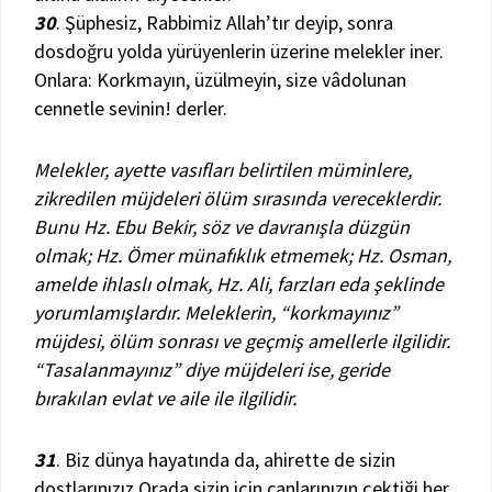
30
. Şüphesiz, Rabbimiz Allah’tır deyip, sonra
dosdoğru yolda yürüyenlerin üzerine melekler iner.
Onlara: Korkmayın, üzülmeyin, size vâdolunan
cennetle sevinin! derler.
Melekler, ayette vasıfları belirtilen müminlere,
zikredilen müjdeleri ölüm sırasında vereceklerdir.
Bunu Hz. Ebu Bekir, söz ve davranışla düzgün
olmak; Hz. Ömer münafıklık etmemek; Hz. Osman,
amelde ihlaslı olmak, Hz. Ali, farzları eda şeklinde
yorumlamışlardır. Meleklerin, “korkmayınız”
müjdesi, ölüm sonrası ve geçmiş amellerle ilgilidir.
“Tasalanmayınız” diye müjdeleri ise, geride
bırakılan evlat ve aile ile ilgilidir.
31
. Biz dünya hayatında da, ahirette de sizin
dostlarınızız.Orada sizin için canlarınızın çektiği her