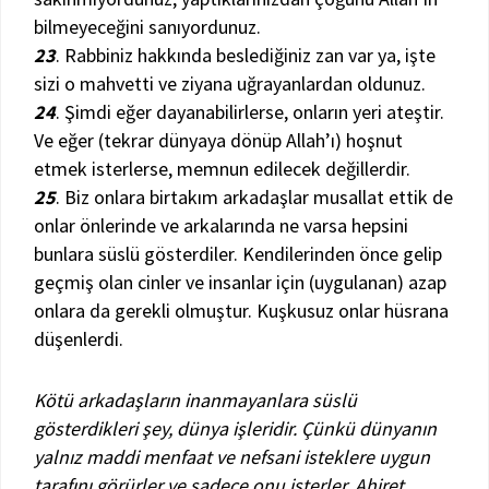
bilmeyeceğini sanıyordunuz.
23
. Rabbiniz hakkında beslediğiniz zan var ya, işte
sizi o mahvetti ve ziyana uğrayanlardan oldunuz.
24
. Şimdi eğer dayanabilirlerse, onların yeri ateştir.
Ve eğer (tekrar dünyaya dönüp Allah’ı) hoşnut
etmek isterlerse, memnun edilecek değillerdir.
25
. Biz onlara birtakım arkadaşlar musallat ettik de
onlar önlerinde ve arkalarında ne varsa hepsini
bunlara süslü gösterdiler. Kendilerinden önce gelip
geçmiş olan cinler ve insanlar için (uygulanan) azap
onlara da gerekli olmuştur. Kuşkusuz onlar hüsrana
düşenlerdi.
Kötü arkadaşların inanmayanlara süslü
gösterdikleri şey, dünya işleridir. Çünkü dünyanın
yalnız maddi menfaat ve nefsani isteklere uygun
tarafını görürler ve sadece onu isterler. Ahiret