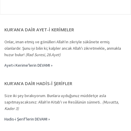
KUR’AN’A DAIR AYET-I KERIMELER
Onlar, iman etmiş ve gönülleri Allah'ın zikriyle sükûnete ermiş
olanlardır. Şunu iyi bilin ki; kalpler ancak Allah'ı zikretmekle, anmakla
huzur bulur!
(Rad Suresi, 28.Ayet)
Ayet-i Kerime'lerin DEVAMI »
KUR’AN’A DAIR HADIS-I ŞERIFLER
Size iki şey bırakıyorum. Bunlara uyduğunuz müddetçe asla
sapıtmayacaksınız: Allah'ın Kitab'ı ve Resûlünün sünneti..
(Muvatta,
Kader 3)
Hadis-i Şerif'lerin DEVAMI »