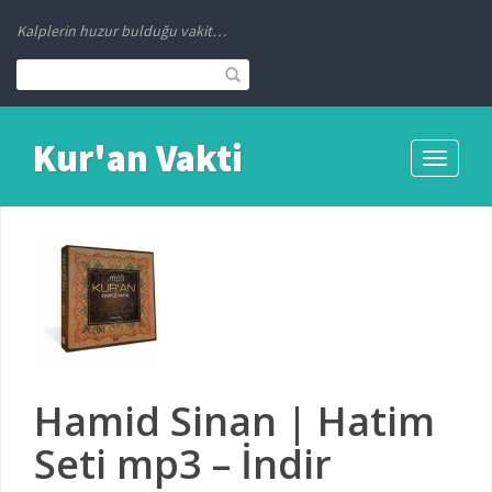
Kalplerin huzur bulduğu vakit…
Kur'an Vakti
Toggle
navigati
Hamid Sinan | Hatim
Seti mp3 – İndir