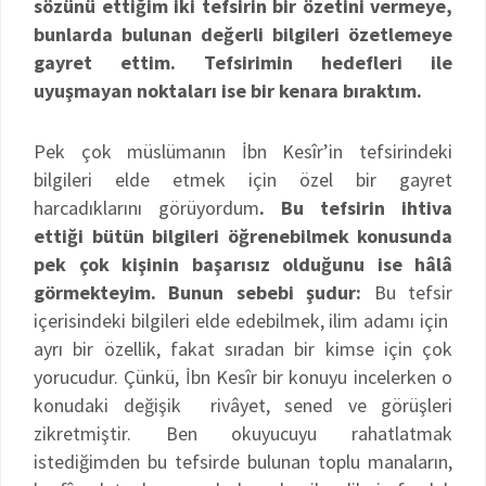
sözünü ettiğim iki tefsirin bir özetini vermeye,
bunlarda bulunan değerli bilgileri özetlemeye
gayret ettim. Tefsirimin hedefleri ile
uyuşmayan noktaları ise bir kenara bıraktım.
Pek çok müslümanın İbn Kesîr’in tefsirindeki
bilgileri elde etmek için özel bir gayret
harcadıklarını görüyordum
. Bu tefsirin ihtiva
ettiği bütün bilgileri öğrenebilmek konusunda
pek çok kişinin başarısız olduğunu ise hâlâ
görmekteyim. Bunun sebebi şudur:
Bu tefsir
içerisindeki bilgileri elde edebilmek, ilim adamı için
ayrı bir özellik, fakat sıradan bir kimse için çok
yorucudur. Çünkü, İbn Kesîr bir konuyu incelerken o
konudaki değişik rivâyet, sened ve görüşleri
zikretmiştir. Ben okuyucuyu rahatlatmak
istediğimden bu tefsirde bulunan toplu manaların,