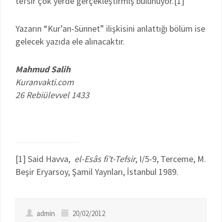
tefsir çok yerde gerçekleştirmiş bulunuyor.[1]
Yazarın “Kur’an-Sünnet” ilişkisini anlattığı bölüm ise
gelecek yazıda ele alınacaktır.
Mahmud Salih
Kuranvakti.com
26 Rebiülevvel 1433
[1] Said Havva,
el-Esâs fi’t-Tefsir
, I/5-9, Terceme, M.
Beşir Eryarsoy, Şamil Yaynları, İstanbul 1989.
admin
20/02/2012