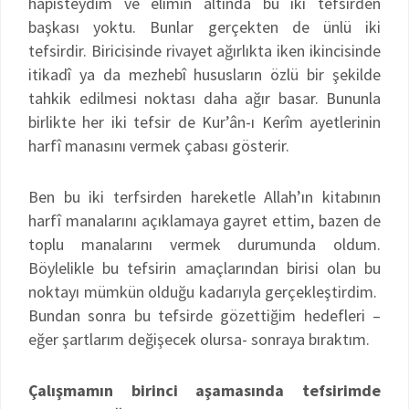
hapisteydim ve elimin altında bu iki tefsirden
başkası yoktu. Bunlar gerçekten de ünlü iki
tefsirdir. Biricisinde rivayet ağırlıkta iken ikincisinde
itikadî ya da mezhebî hususların özlü bir şekilde
tahkik edilmesi noktası daha ağır basar. Bununla
birlikte her iki tefsir de Kur’ân-ı Kerîm ayetlerinin
harfî manasını vermek çabası gösterir.
Ben bu iki terfsirden hareketle Allah’ın kitabının
harfî manalarını açıklamaya gayret ettim, bazen de
toplu manalarını vermek durumunda oldum.
Böylelikle bu tefsirin amaçlarından birisi olan bu
noktayı mümkün olduğu kadarıyla gerçekleştirdim.
Bundan sonra bu tefsirde gözettiğim hedefleri –
eğer şartlarım değişecek olursa- sonraya bıraktım.
Çalışmamın birinci aşamasında tefsirimde