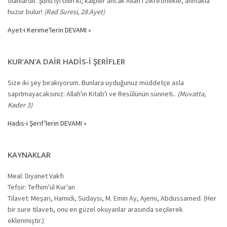
olanlardır. Şunu iyi bilin ki; kalpler ancak Allah'ı zikretmekle, anmakla
huzur bulur!
(Rad Suresi, 28.Ayet)
Ayet-i Kerime'lerin DEVAMI »
KUR’AN’A DAIR HADIS-I ŞERIFLER
Size iki şey bırakıyorum. Bunlara uyduğunuz müddetçe asla
sapıtmayacaksınız: Allah'ın Kitab'ı ve Resûlünün sünneti..
(Muvatta,
Kader 3)
Hadis-i Şerif'lerin DEVAMI »
KAYNAKLAR
Meal: Diyanet Vakfı
Tefsir: Tefhim'ül Kur'an
Tilavet: Meşari, Hamidi, Sudaysi, M. Emin Ay, Ajemi, Abdussamed. (Her
bir sure tilaveti, onu en güzel okuyanlar arasında seçilerek
eklenmiştir.)