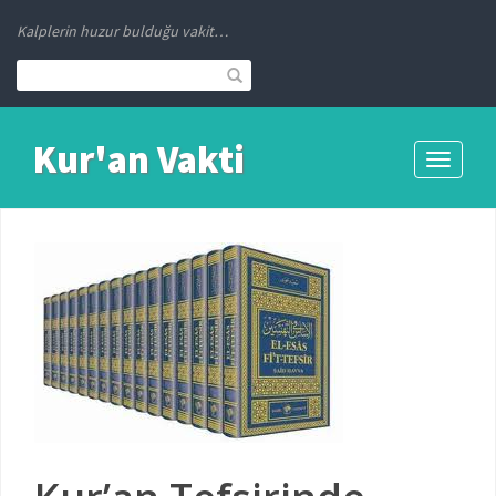
Kalplerin huzur bulduğu vakit…
Kur'an Vakti
Toggle
navigati