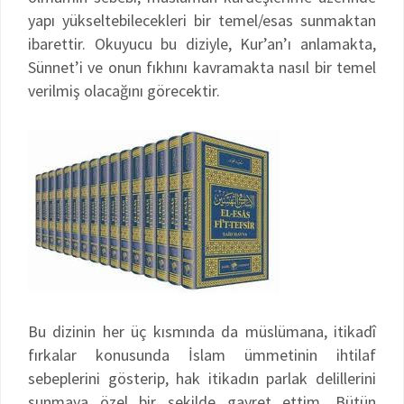
yapı yükseltebilecekleri bir temel/esas sunmaktan
ibarettir. Okuyucu bu diziyle, Kur’an’ı anlamakta,
Sünnet’i ve onun fıkhını kavramakta nasıl bir temel
verilmiş olacağını görecektir.
Bu dizinin her üç kısmında da müslümana, itikadî
fırkalar konusunda İslam ümmetinin ihtilaf
sebeplerini gösterip, hak itikadın parlak delillerini
sunmaya özel bir şekilde gayret ettim. Bütün