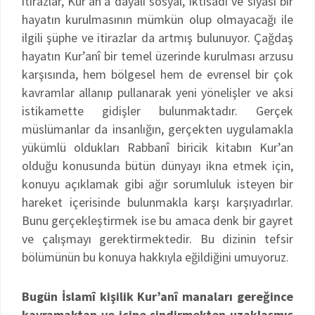
itirazlar, Kur’an’a dayalı sosyal, iktisadî ve siyasî bir
hayatın kurulmasının mümkün olup olmayacağı ile
ilgili şüphe ve itirazlar da artmış bulunuyor. Çağdaş
hayatın Kur’anî bir temel üzerinde kurulması arzusu
karşısında, hem bölgesel hem de evrensel bir çok
kavramlar allanıp pullanarak yeni yönelişler ve aksi
istikamette gidişler bulunmaktadır. Gerçek
müslümanlar da insanlığın, gerçekten uygulamakla
yükümlü oldukları Rabbanî biricik kitabın Kur’an
olduğu konusunda bütün dünyayı ikna etmek için,
konuyu açıklamak gibi ağır sorumluluk isteyen bir
hareket içerisinde bulunmakla karşı karşıyadırlar.
Bunu gerçekleştirmek ise bu amaca denk bir gayret
ve çalışmayı gerektirmektedir. Bu dizinin tefsir
bölümünün bu konuya hakkıyla eğildiğini umuyoruz.
Bugün İslamî kişilik Kur’anî manaları gereğince
kavramaktan ve içine sindirmekten uzaklaşmış