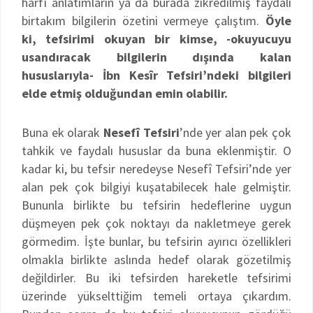
harfî anlatımların ya da burada zikredilmiş faydalı
birtakım bilgilerin özetini vermeye çalıştım.
Öyle
ki, tefsirimi okuyan bir kimse, -okuyucuyu
usandıracak bilgilerin dışında kalan
hususlarıyla- İbn Kesîr Tefsiri’ndeki bilgileri
elde etmiş olduğundan emin olabilir.
Buna ek olarak
Nesefî Tefsiri
’nde yer alan pek çok
tahkik ve faydalı hususlar da buna eklenmiştir. O
kadar ki, bu tefsir neredeyse Nesefî Tefsiri’nde yer
alan pek çok bilgiyi kuşatabilecek hale gelmiştir.
Bununla birlikte bu tefsirin hedeflerine uygun
düşmeyen pek çok noktayı da nakletmeye gerek
görmedim. İşte bunlar, bu tefsirin ayırıcı özellikleri
olmakla birlikte aslında hedef olarak gözetilmiş
değildirler. Bu iki tefsirden hareketle tefsirimi
üzerinde yükselttiğim temeli ortaya çıkardım.