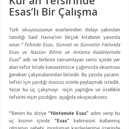
Kur’an Tefsirinde
Esas’lı Bir Çalışma
Türk okuyucusunun eserlerinden dolayı yakından
tanıdığı Said Havva’nın birçok kitabının yanında
onun “
Tefsirde Esas, Sünnet ve Sünnetin Fıkhında
Esas ve Nasları Bilme ve Anlama Kaidelerinde
Esas
” adlı ve birbirini tamamlayan serisi içinde yer
alan tefsir kitabı kanaatimizce çağımızda okunması
gereken çalışmalarından birisidir. Bu yazıda yazarın
tefsiri için yazdığı önsözü sizinle paylaşmak istedik.
Yazar bu üç çalışmayı niçin yaptığını ve özellikle
tefsirini niçin yazdığını aşağıda okuyacaksınız:
“Benim bu diziye “
Yöntemde Esas
” adını verip bu
üç kısmın içinde “
Esas
” kelimesini kullanmış
olmamın sebebi, müslüman kardeşlerime üzerinde