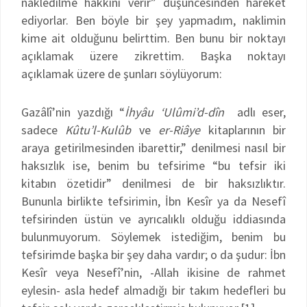
nakledilme hakkını verir” düşüncesinden hareket
ediyorlar. Ben böyle bir şey yapmadım, naklimin
kime ait olduğunu belirttim. Ben bunu bir noktayı
açıklamak üzere zikrettim. Başka noktayı
açıklamak üzere de şunları söylüyorum:
Gazâlî’nin yazdığı “
İhyâu ‘Ulûmi’d-dîn
adlı eser,
sadece
Kûtu’l-Kulûb
ve
er-Riâye
kitaplarının bir
araya getirilmesinden ibarettir,” denilmesi nasıl bir
haksızlık ise, benim bu tefsirime “bu tefsir iki
kitabın özetidir” denilmesi de bir haksızlıktır.
Bununla birlikte tefsirimin, İbn Kesîr ya da Nesefî
tefsirinden üstün ve ayrıcalıklı olduğu iddiasında
bulunmuyorum. Söylemek istediğim, benim bu
tefsirimde başka bir şey daha vardır; o da şudur: İbn
Kesîr veya Nesefî’nin, -Allah ikisine de rahmet
eylesin- asla hedef almadığı bir takım hedefleri bu