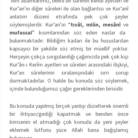
İlim adamlarımız, belirli bir sûrenin kendi ayetleri ve
Kur’an’ın diğer sûreleri ile olan bağlantısı ve Kur’anî
anlatım düzeni etrafında pek çok şeyler
söylemişlerdir. Kur’an’ın “
tıvâl, miûn, mesânî
ve
mufassal
” kısımlarından söz eden naslar da
bulunmaktadır. Bildiğim kadarı ile bu hususlardan
kapsayıcı bir şekilde söz etmiş bir müellif yoktur.
Herşeyin çokça sorgulandığı çağımızda pek çok kişi
Kur’ân-ı Kerîm ayetleri ve sûreleri arasındaki ilişkiyi,
Kur’an sûrelerinin sıralanışındaki sırrı sorup
durmaktadırlar. O halde bu konuda söz söylemek,
içinde bulunduğumuz çağın gereklerinden birisidir.
Bu konuda yapılmış birçok yanlışı düzelterek önemli
bir ihtiyacı/gediği kapatmak ve benden önce
kimsenin el atmadığı çok konuda da yeni şeyler
eklemek lütfunu yüce Allah bana bağışlamış
bulunuyor.