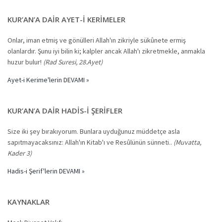
KUR’AN’A DAIR AYET-I KERIMELER
Onlar, iman etmiş ve gönülleri Allah'ın zikriyle sükûnete ermiş
olanlardır. Şunu iyi bilin ki; kalpler ancak Allah'ı zikretmekle, anmakla
huzur bulur!
(Rad Suresi, 28.Ayet)
Ayet-i Kerime'lerin DEVAMI »
KUR’AN’A DAIR HADIS-I ŞERIFLER
Size iki şey bırakıyorum. Bunlara uyduğunuz müddetçe asla
sapıtmayacaksınız: Allah'ın Kitab'ı ve Resûlünün sünneti..
(Muvatta,
Kader 3)
Hadis-i Şerif'lerin DEVAMI »
KAYNAKLAR