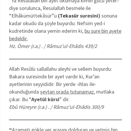
“Ya Resulallah bin ayet okumaya kimin gücü yeter?”
diye sorulunca, Resulallah besmele ile
“Elhâkümüttekâsür”ü
(
Tekasür
suresini)
sonuna
kadar okudu da şöyle buyurdu: Nefsim yed-i
kudretinde olana yemin ederim ki,
bu sure bin ayete
bedeldir.
Hz. Ömer (r.a.) . / Râmuz’ul-Ehâdis 439/2
Allah Resûlü sallallahu aleyhi ve sellem buyurdu:
Bakara suresinde bir ayet vardır ki, Kur’an
ayetlerinin seyyididir. Bir yerde -ihlas ile-
okunduğunda ş
eytan orada tutunamaz
, mutlaka
çıkar. Bu “
Ayetül kürsi
” dir.
Ebû Hüreyre (r.a.) . / Râmuz’ul-Ehâdis 300/9
“
Azameti gökle yer arasını dolduran ve yetmiş bin