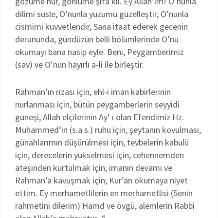
gözüme nur, gönlüme şifa kıl. Ey Allah’ım! O’nunla
dilimi süsle, O’nunla yüzümü güzelleştir, O’nunla
cismimi kuvvetlendir, Sana itaat ederek gecenin
derununda, gündüzün belli bölümlerinde O’nu
okumayı bana nasip eyle. Beni, Peygamberimiz
(sav) ve O’nun hayırlı a-li ile birleştir.
Rahman’ın rızası için, ehl-i iman kabirlerinin
nurlanması için, bütün peygamberlerin seyyidi
güneşi, Allah elçilerinin Ay’ ı olan Efendimiz Hz.
Muhammed’in (s.a.s.) ruhu için, şeytanın kovulması,
günahlarımın düşürülmesi için, tevbelerin kabulü
için, derecelerin yükselmesi için, cehennemden
ateşinden kurtulmak için, imanın devamı ve
Rahman’a kavuşmak için; Kur’an okumaya niyet
ettim. Ey merhametlilerin en merhametlisi (Senin
rahmetini dilerim) Hamd ve övgü, alemlerin Rabbi