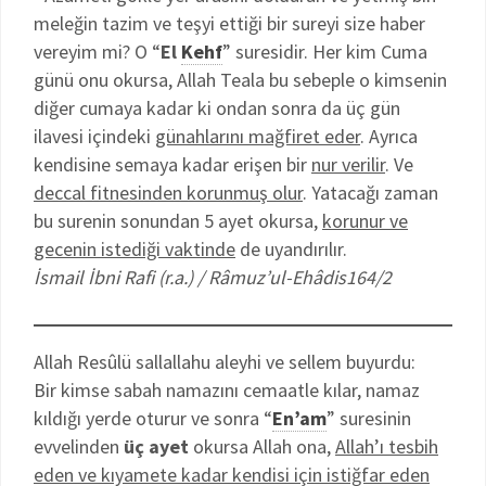
meleğin tazim ve teşyi ettiği bir sureyi size haber
vereyim mi? O “
El
Kehf
” suresidir. Her kim Cuma
günü onu okursa, Allah Teala bu sebeple o kimsenin
diğer cumaya kadar ki ondan sonra da üç gün
ilavesi içindeki
günahlarını mağfiret eder
. Ayrıca
kendisine semaya kadar erişen bir
nur verilir
. Ve
deccal fitnesinden korunmuş olur
. Yatacağı zaman
bu surenin sonundan 5 ayet okursa,
korunur ve
gecenin istediği vaktinde
de uyandırılır.
İsmail İbni Rafi (r.a.) / Râmuz’ul-Ehâdis164/2
Allah Resûlü sallallahu aleyhi ve sellem buyurdu:
Bir kimse sabah namazını cemaatle kılar, namaz
kıldığı yerde oturur ve sonra “
En’am
” suresinin
evvelinden
üç ayet
okursa Allah ona,
Allah’ı tesbih
eden ve kıyamete kadar kendisi için istiğfar eden