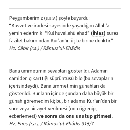
Peygamberimiz (s.a.v.) şöyle buyurdu:
“Kuvvet ve iradesi sayesinde yaşadığım Allah’a
yemin ederim ki “Kul huvallahü ehad”
(
İhlas
)
suresi
fazilet bakımından Kur’an’ın üçte birine denktir.”
Hz. Câbir (r.a.) / Râmuz’ul-Ehâdis
Bana ümmetimin sevapları gösterildi. Adamın
camiden çıkarttığı süprüntüsü bile (bu sevapların
içerisindeydi). Bana ümmetimin günahları da
gösterildi. Bunların içinde şundan daha büyük bir
günah göremedim ki; bu, bir adama Kur’an’dan bir
sure veya bir ayet verilmesi (onu öğrenip,
ezberlemesi)
ve sonra da onu unutup gitmesi.
Hz. Enes (r.a.). / Râmuz’ul-Ehâdis 315/7