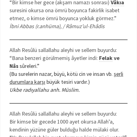
“Bir kimse her gece (akşam namazı sonrası)
Vâkıa
suresini okursa ona ömrü boyunca fakirlik isabet
etmez, o kimse ömrü boyunca yokluk görmez.”
İbni Abbas (r.anhüma), / Râmuz’ul-Ehâdis
Allah Resûlü sallallahu aleyhi ve sellem buyurdu:
“Bana benzeri görülmemiş âyetler indi:
Felak
ve
Nâs
sûreleri.”
(Bu surelerin nazar, büyü, kötü cin ve insan vb.
şerli
durumlara karşı
büyük tesiri vardır.)
Ukbe radıyallahu anh. Müslim.
Allah Resûlü sallallahu aleyhi ve sellem buyurdu:
Bir kimse bir gecede 1000 ayet okursa Allah’a,
kendinin yüzüne güler bulduğu halde mülaki olur.