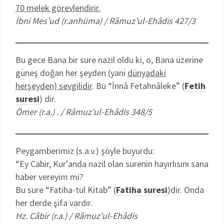
70 melek görevlendirir.
İbni Mes’ud (r.anhüma) / Râmuz’ul-Ehâdis 427/3
Bu gece Bana bir sure nazil oldu ki, o, Bana üzerine
güneş doğan her şeyden (yani
dünyadaki
herşeyden) sevgilidir
. Bu “İnnâ Fetahnâleke” (
Fetih
suresi
) dir.
Ömer (r.a.) . / Râmuz’ul-Ehâdis 348/5
Peygamberimiz (s.a.v.) şöyle buyurdu:
“Ey Cabir, Kur’anda nazil olan surenin hayırlısını sana
haber vereyim mi?
Bu sure “Fatiha-tül Kitab” (
Fatiha suresi
)dir. Onda
her derde şifa vardır.
Hz. Câbir (r.a.) / Râmuz’ul-Ehâdis