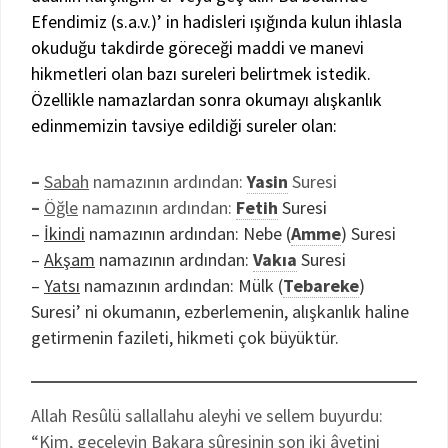
Efendimiz (s.a.v.)’ in hadisleri ışığında kulun ihlasla
okuduğu takdirde göreceği maddi ve manevi
hikmetleri olan bazı sureleri belirtmek istedik.
Özellikle namazlardan sonra okumayı alışkanlık
edinmemizin tavsiye edildiği sureler olan:
–
Sabah
namazının ardından:
Yasin
Suresi
–
Öğle
namazının ardından:
Fetih
Suresi
–
İkindi
namazının ardından: Nebe (
Amme
) Suresi
–
Akşam
namazının ardından:
Vakıa
Suresi
–
Yatsı
namazının ardından: Mülk (
Tebareke
)
Suresi’ ni okumanın, ezberlemenin, alışkanlık haline
getirmenin fazileti, hikmeti çok büyüktür.
Allah Resûlü sallallahu aleyhi ve sellem buyurdu:
“Kim, geceleyin Bakara sûresinin son iki âyetini