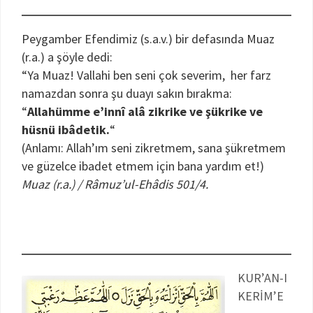
Peygamber Efendimiz (s.a.v.) bir defasında Muaz
(r.a.) a şöyle dedi:
“Ya Muaz! Vallahi ben seni çok severim, her farz
namazdan sonra şu duayı sakın bırakma:
“
Allahümme e’innî alâ zikrike ve şükrike ve
hüsnü ibâdetik.
“
(Anlamı: Allah’ım seni zikretmem, sana şükretmem
ve güzelce ibadet etmem için bana yardım et!)
Muaz (r.a.) / Râmuz’ul-Ehâdis 501/4.
KUR’AN-I
KERİM’E