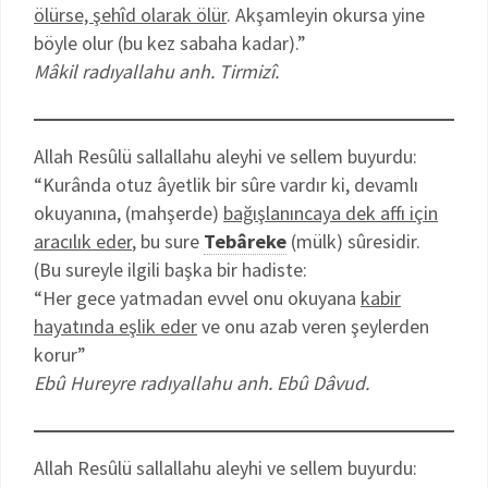
ölürse, şehîd olarak ölür
. Akşamleyin okursa yine
böyle olur (bu kez sabaha kadar).”
Mâkil radıyallahu anh. Tirmizî.
Allah Resûlü sallallahu aleyhi ve sellem buyurdu:
“Kurânda otuz âyetlik bir sûre vardır ki, devamlı
okuyanına, (mahşerde)
bağışlanıncaya dek affı için
aracılık eder
, bu sure
Tebâreke
(mülk) sûresidir.
(Bu sureyle ilgili başka bir hadiste:
“Her gece yatmadan evvel onu okuyana
kabir
hayatında eşlik eder
ve onu azab veren şeylerden
korur”
Ebû Hureyre radıyallahu anh. Ebû Dâvud.
Allah Resûlü sallallahu aleyhi ve sellem buyurdu: