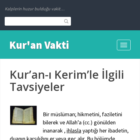
Kalplerin huzur bulduğu vakit…
Kur'an Vakti
Toggle
navigati
Kur’an-ı Kerim’le İlgili
Tavsiyeler
Bir müslüman; hikmetini, faziletini
bilerek ve Allah’a (cc.) gönülden
inanarak ,
ihlasla
yaptığı her ibadetin,
duanın karşılığını er veya geç alır. Bu bölümde