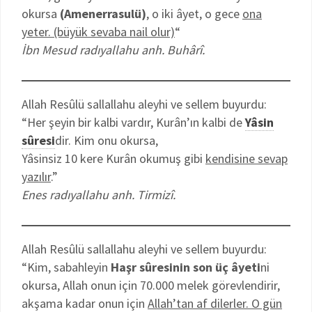
okursa
(Amenerrasulü)
, o iki âyet, o gece
ona
yeter. (büyük sevaba nail olur)
“
İbn Mesud radıyallahu anh. Buhârî.
Allah Resûlü sallallahu aleyhi ve sellem buyurdu:
“Her şeyin bir kalbi vardır, Kurân’ın kalbi de
Yâsin
sûresi
dir. Kim onu okursa,
Yâsinsiz 10 kere Kurân okumuş gibi
kendisine sevap
yazılır
.”
Enes radıyallahu anh. Tirmizî.
Allah Resûlü sallallahu aleyhi ve sellem buyurdu:
“Kim, sabahleyin
Haşr sûresinin son üç âyeti
ni
okursa, Allah onun için 70.000 melek görevlendirir,
akşama kadar onun için
Allah’tan af dilerler. O gün