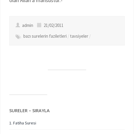
olan Allah’a mahsustur.-“
admin
21/02/2011
bazı surelerin faziletleri
/
tavsiyeler
/
SURELER – SIRAYLA
1. Fatiha Suresi