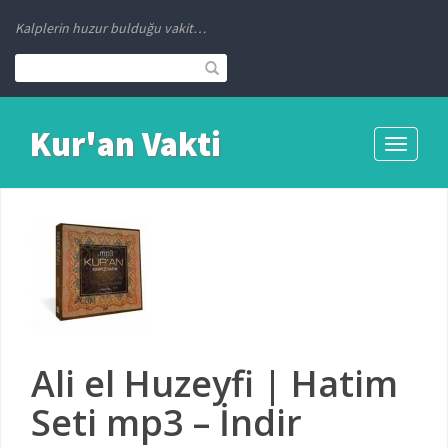
Kalplerin huzur bulduğu vakit…
Kur'an Vakti
Toggle
navigati
Ali el Huzeyfi | Hatim
Seti mp3 – İndir