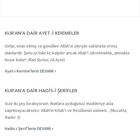
KUR’AN’A DAIR AYET-I KERIMELER
Onlar, iman etmiş ve gönülleri Allah'ın zikriyle sükûnete ermiş
olanlardır. Şunu iyi bilin ki; kalpler ancak Allah'ı zikretmekle, anmakla
huzur bulur!
(Rad Suresi, 28.Ayet)
Ayet-i Kerime'lerin DEVAMI »
KUR’AN’A DAIR HADIS-I ŞERIFLER
Size iki şey bırakıyorum. Bunlara uyduğunuz müddetçe asla
sapıtmayacaksınız: Allah'ın Kitab'ı ve Resûlünün sünneti..
(Muvatta,
Kader 3)
Hadis-i Şerif'lerin DEVAMI »