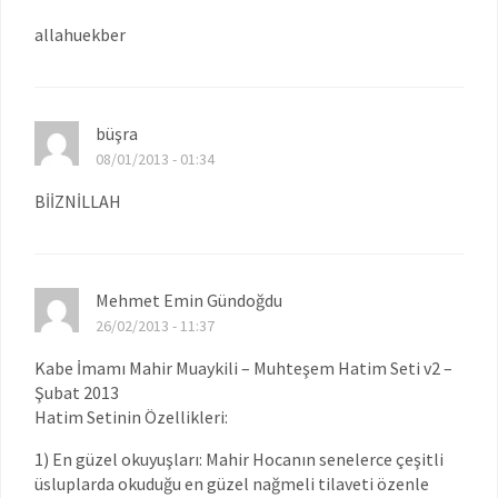
allahuekber
büşra
08/01/2013 - 01:34
BİİZNİLLAH
Mehmet Emin Gündoğdu
26/02/2013 - 11:37
Kabe İmamı Mahir Muaykili – Muhteşem Hatim Seti v2 –
Şubat 2013
Hatim Setinin Özellikleri:
1) En güzel okuyuşları: Mahir Hocanın senelerce çeşitli
üsluplarda okuduğu en güzel nağmeli tilaveti özenle