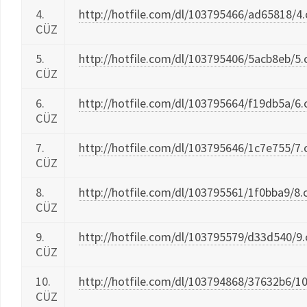
4.
http://hotfile.com/dl/103795466/ad65818/4.c
CÜZ
5.
http://hotfile.com/dl/103795406/5acb8eb/5.c
CÜZ
6.
http://hotfile.com/dl/103795664/f19db5a/6.c
CÜZ
7.
http://hotfile.com/dl/103795646/1c7e755/7.c
CÜZ
8.
http://hotfile.com/dl/103795561/1f0bba9/8.c
CÜZ
9.
http://hotfile.com/dl/103795579/d33d540/9.c
CÜZ
10.
http://hotfile.com/dl/103794868/37632b6/10
CÜZ