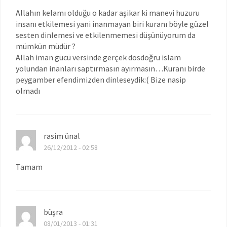
Allahın kelamı olduğu o kadar aşikar ki manevi huzuru
insanı etkilemesi yani inanmayan biri kuranı böyle güzel
sesten dinlemesi ve etkilenmemesi düşünüyorum da
mümkün müdür ?
Allah iman gücü versinde gerçek dosdoğru islam
yolundan inanları saptırmasın ayırmasın…Kuranı birde
peygamber efendimizden dinleseydik:( Bize nasip
olmadı
rasim ünal
26/12/2012 - 02:58
Tamam
büşra
08/01/2013 - 01:31