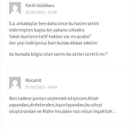
Fatih Güldiken
28/03/2012 - 12:40
S.a. arkadaşlar ben daha önce bu hatim setini
indirmiştim başka bir yabancı siteden.
fakat bunların telif hakları var mı acaba?
her şeyi indiriyoruz bari bunda dikkat edelim
bu konuda bilgisi olan varmı bu setler ücretli mi ?
Mücahit
31/03/2012 - 04:04
Ben sadece şunları söylemek istiyorum.Allah
yapandan,dinletenden,hazırlayandan,bu siteyi
oluşturandan ve Mahir hocadan razı olsun inşaAllah…