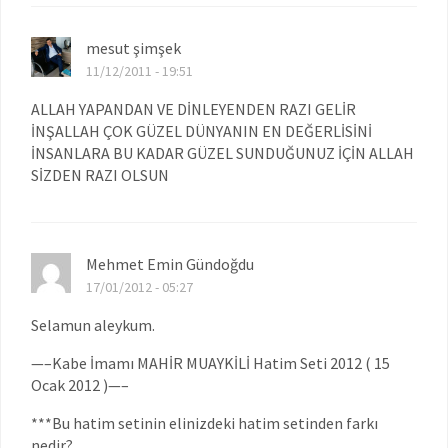
mesut şimşek
11/12/2011 - 19:51
ALLAH YAPANDAN VE DİNLEYENDEN RAZI GELİR
İNŞALLAH ÇOK GÜZEL DÜNYANIN EN DEĞERLİSİNİ
İNSANLARA BU KADAR GÜZEL SUNDUĞUNUZ İÇİN ALLAH
SİZDEN RAZI OLSUN
Mehmet Emin Gündoğdu
17/01/2012 - 05:27
Selamun aleykum.
—–Kabe İmamı MAHİR MUAYKİLİ Hatim Seti 2012 ( 15
Ocak 2012 )—–
***Bu hatim setinin elinizdeki hatim setinden farkı
nedir?