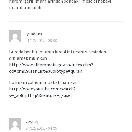
haremi şerif imamlarından sondaki, mescidi nebevi
imamlarındandır.
iyi adam
01/12/2012 - 09:38
Burada her bir imamın kıraatini resmi sitesinden
dinlemek mümkün:
http://www.alharamain.gov.sa/index.cfm?
do=cms.SurahList&audiotype=quran
bu imam cuheninin sabah namazı:
http://www.youtube.com/watch?
v=_xo8rpthFjA&feature=g-user
zeynep
24/12/2012 - 04:06