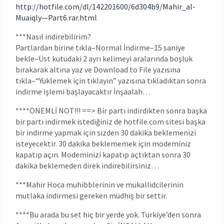
http://hotfile.com/dl/142201600/6d304b9/Mahir_al-
Muaiqly—Part6.rar.html
***Nasıl indirebilirim?
Partlardan birine tıkla–Normal İndirme–15 saniye
bekle–Üst kutudaki 2 ayrı kelimeyi aralarında boşluk
bırakarak altına yaz ve Download to File yazısına
tıkla–“Yüklemek için tıklayın” yazısına tıkladıktan sonra
indirme işlemi başlayacaktır İnşaalah…
****ÖNEMLİ NOT!!! ==> Bir partı indirdikten sonra başka
bir partı indirmek istediğiniz de hotfile.com sitesi başka
bir indirme yapmak için sizden 30 dakika beklemenizi
isteyecektir. 30 dakika beklememek için modeminiz
kapatıp açın. Modeminizi kapatıp açtıktan sonra 30
dakika beklemeden direk indirebilirsiniz…
***Mahir Hoca muhibblerinin ve mukallidcilerinin
mutlaka indirmesi gereken müdhiş bir settir.
****Bu arada bu set hiç bir yerde yok. Türkiye’den sonra