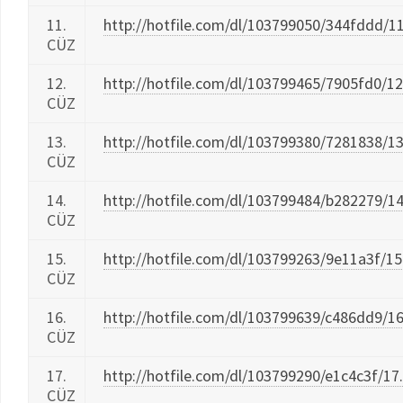
11.
http://hotfile.com/dl/103799050/344fddd/11
CÜZ
12.
http://hotfile.com/dl/103799465/7905fd0/12.
CÜZ
13.
http://hotfile.com/dl/103799380/7281838/13
CÜZ
14.
http://hotfile.com/dl/103799484/b282279/14
CÜZ
15.
http://hotfile.com/dl/103799263/9e11a3f/15.
CÜZ
16.
http://hotfile.com/dl/103799639/c486dd9/16
CÜZ
17.
http://hotfile.com/dl/103799290/e1c4c3f/17.
CÜZ