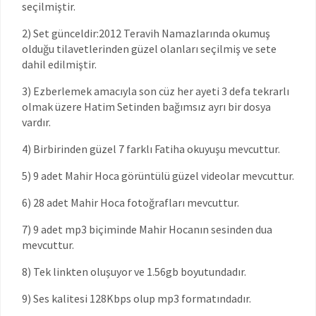
seçilmiştir.
2) Set günceldir:2012 Teravih Namazlarında okumuş
olduğu tilavetlerinden güzel olanları seçilmiş ve sete
dahil edilmiştir.
3) Ezberlemek amacıyla son cüz her ayeti 3 defa tekrarlı
olmak üzere Hatim Setinden bağımsız ayrı bir dosya
vardır.
4) Birbirinden güzel 7 farklı Fatiha okuyuşu mevcuttur.
5) 9 adet Mahir Hoca görüntülü güzel videolar mevcuttur.
6) 28 adet Mahir Hoca fotoğrafları mevcuttur.
7) 9 adet mp3 biçiminde Mahir Hocanın sesinden dua
mevcuttur.
8) Tek linkten oluşuyor ve 1.56gb boyutundadır.
9) Ses kalitesi 128Kbps olup mp3 formatındadır.