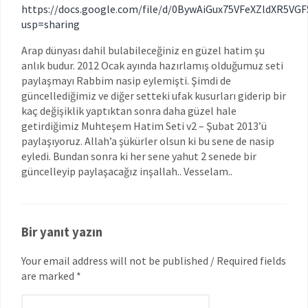
https://docs.google.com/file/d/0BywAiGux75VFeXZldXR5VGF
usp=sharing
Arap dünyası dahil bulabileceğiniz en güzel hatim şu
anlık budur. 2012 Ocak ayında hazırlamış olduğumuz seti
paylaşmayı Rabbim nasip eylemişti. Şimdi de
güncellediğimiz ve diğer setteki ufak kusurları giderip bir
kaç değişiklik yaptıktan sonra daha güzel hale
getirdiğimiz Muhteşem Hatim Seti v2 – Şubat 2013’ü
paylaşıyoruz. Allah’a şükürler olsun ki bu sene de nasip
eyledi. Bundan sonra ki her sene yahut 2 senede bir
güncelleyip paylaşacağız inşallah.. Vesselam..
Bir yanıt yazın
Your email address will not be published / Required fields
are marked *