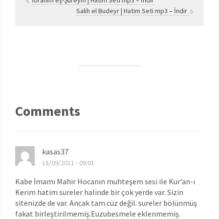
İbrahim eş-Şureym | Hatim Seti mp3 – İndir
Salih el Budeyr | Hatim Seti mp3 – İndir
Comments
kasas37
18/09/2011 - 09:01
Kabe İmamı Mahir Hocanın muhteşem sesi ile Kur’an-ı
Kerim hatim sureler halinde bir çok yerde var. Sizin
sitenizde de var. Ancak tam cüz değil. sureler bölünmüş
fakat birleştirilmemiş.Euzubesmele eklenmemiş.