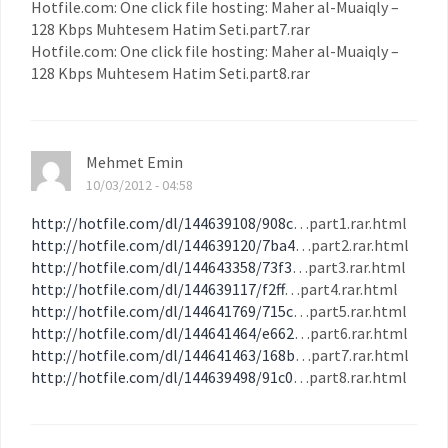
Hotfile.com: One click file hosting: Maher al-Muaiqly –
128 Kbps Muhtesem Hatim Seti.part7.rar
Hotfile.com: One click file hosting: Maher al-Muaiqly –
128 Kbps Muhtesem Hatim Seti.part8.rar
Mehmet Emin
10/03/2012 - 04:58
http://hotfile.com/dl/144639108/908c
…part1.rar.html
http://hotfile.com/dl/144639120/7ba4
…part2.rar.html
http://hotfile.com/dl/144643358/73f3
…part3.rar.html
http://hotfile.com/dl/144639117/f2ff
…part4.rar.html
http://hotfile.com/dl/144641769/715c
…part5.rar.html
http://hotfile.com/dl/144641464/e662
…part6.rar.html
http://hotfile.com/dl/144641463/168b
…part7.rar.html
http://hotfile.com/dl/144639498/91c0
…part8.rar.html