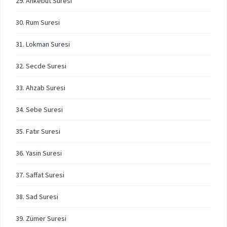
29. Ankebut Suresi
30. Rum Suresi
31. Lokman Suresi
32. Secde Suresi
33. Ahzab Suresi
34. Sebe Suresi
35. Fatır Suresi
36. Yasin Suresi
37. Saffat Suresi
38. Sad Suresi
39. Zümer Suresi