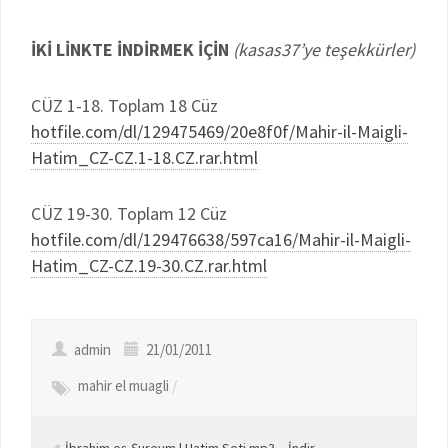
İKİ LİNKTE İNDİRMEK İÇİN
(kasas37’ye teşekkürler)
CÜZ 1-18. Toplam 18 Cüz
hotfile.com/dl/129475469/20e8f0f/Mahir-il-Maigli-
Hatim_CZ-CZ.1-18.CZ.rar.html
CÜZ 19-30. Toplam 12 Cüz
hotfile.com/dl/129476638/597ca16/Mahir-il-Maigli-
Hatim_CZ-CZ.19-30.CZ.rar.html
admin
21/01/2011
mahir el muagli
/