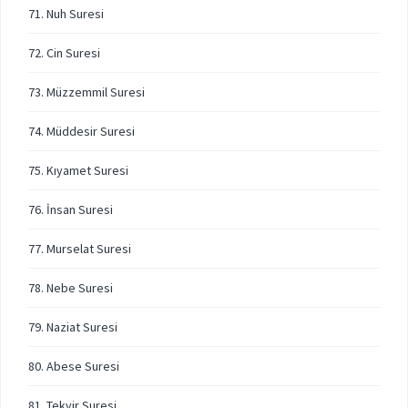
71. Nuh Suresi
72. Cin Suresi
73. Müzzemmil Suresi
74. Müddesir Suresi
75. Kıyamet Suresi
76. İnsan Suresi
77. Murselat Suresi
78. Nebe Suresi
79. Naziat Suresi
80. Abese Suresi
81. Tekvir Suresi