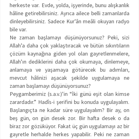
herkeste var. Evde, yolda, işyerinde, bunu alışkanlık
hâline getirebilirsiniz. Ayrıca ailece belli zamanlarda
dinleyebilirsiniz. Sadece Kur’ân meâli okuyan radyo
bile var.
Ne zaman başlamayı düşünüyorsunuz? Peki, sizi
Allah’a daha çok yaklaştıracak ve bütün sıkıntıların
çözüm kaynağına giden yol olan gayretlenmelere,
Allah’ın dediklerini daha çok okumaya, dinlemeye,
anlamaya ve yaşamaya götürecek bu adımları,
mevcut hâlinizi aşacak şekilde uygulamaya ne
zaman başlamayı düşünüyorsunuz?
Peygamberimiz (s.a.v.)’in “İki günü eşit olan kimse
zarardadır.” Hadîs-i şerifini bu konuda uygulayalım.
Başlangıçta ne kadar süre uygulayalım? Bir ay, on
beş gün, on gün desek zor. Bir hafta desek o da
biraz zor gözüküyor. Fakat üç gün uygulamayı az bir
gayretle herhalde herkes yapabilir. Peki ne zaman