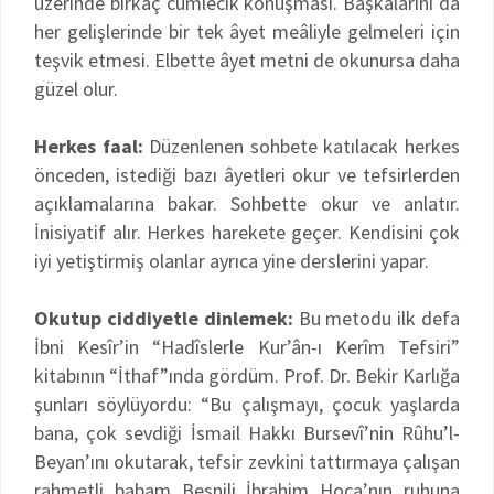
üzerinde birkaç cümlecik konuşması. Başkalarını da
her gelişlerinde bir tek âyet meâliyle gelmeleri için
teşvik etmesi. Elbette âyet metni de okunursa daha
güzel olur.
Herkes faal:
Düzenlenen sohbete katılacak herkes
önceden, istediği bazı âyetleri okur ve tefsirlerden
açıklamalarına bakar. Sohbette okur ve anlatır.
İnisiyatif alır. Herkes harekete geçer. Kendisini çok
iyi yetiştirmiş olanlar ayrıca yine derslerini yapar.
Okutup ciddiyetle dinlemek:
Bu metodu ilk defa
İbni Kesîr’in “Hadîslerle Kur’ân-ı Kerîm Tefsiri”
kitabının “İthaf”ında gördüm. Prof. Dr. Bekir Karlığa
şunları söylüyordu: “Bu çalışmayı, çocuk yaşlarda
bana, çok sevdiği İsmail Hakkı Bursevî’nin Rûhu’l-
Beyan’ını okutarak, tefsir zevkini tattırmaya çalışan
rahmetli babam Besnili İbrahim Hoca’nın ruhuna