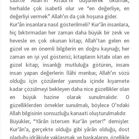
saatte Allah’ın Kitabı’nı düşünerek okumak,
herhalde çok isabetli olur ve “en değerliye, en
değerliyi vermek” Allah’ın da çok hoşuna gider.
Kur’ân insanlara nasıl gösterilmeli? Kur’ân insanlara,
hiç bıktırmadan her zaman daha büyük bir zevk ve
hevesle en çok okunan kitap; Allah’tan gelen en
güzel ve en önemli bilgilerin en doğru kaynağı; her
zaman en iyi yol gösterici; kitapların kitabı olan en
güzel kitap; insanlığı mutluluğa götüren, insanı
insan yapan değerlerin İlâhi menbaı; Allah’ın sözü
olduğu için çözülenler yanında içinde kıyamete
kadar çözülmeyi bekleyen daha nice güzellikler olan
en büyük hazine olarak sunulmalıdır. O
güzelliklerden örnekler sunulmalı, böylece O’ndaki
Allah bilgisinin sonsuzluğu kanaati oluşturulmalıdır.
Büyükler, “Yârân istersen Kur’ân yeter!” demişler.
Kur’ân’a, gerçekte olduğu gibi yârân olduğu, dost
oladuğu idrâkiyle yaklaşmak ve başkalarını, özellikle