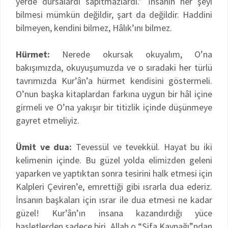
yerde dursalardı sapıtmazlardı.” İnsanın her şeyi
bilmesi mümkün değildir, şart da değildir. Haddini
bilmeyen, kendini bilmez, Hâlık’ını bilmez.
Hürmet:
Nerede okursak okuyalım, O’na
bakışımızda, okuyuşumuzda ve o sıradaki her türlü
tavrımızda Kur’ân’a hürmet kendisini göstermeli.
O’nun başka kitaplardan farkına uygun bir hâl içine
girmeli ve O’na yakışır bir titizlik içinde düşünmeye
gayret etmeliyiz.
Ümit ve dua:
Tevessül ve tevekkül. Hayat bu iki
kelimenin içinde. Bu güzel yolda elimizden geleni
yaparken ve yaptıktan sonra tesirini halk etmesi için
Kalpleri Çeviren’e, emrettiği gibi ısrarla dua ederiz.
İnsanın başkaları için ısrar ile dua etmesi ne kadar
güzel! Kur’ân’ın insana kazandırdığı yüce
hasletlerden sadece biri. Allah o “Şifa Kaynağı”ndan