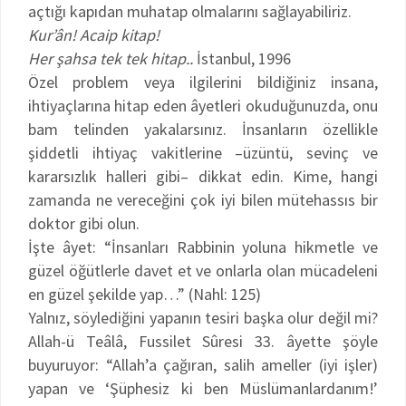
açtığı kapıdan muhatap olmalarını sağlayabiliriz.
Kur’ân! Acaip kitap!
Her şahsa tek tek hitap..
İstanbul, 1996
Özel problem veya ilgilerini bildiğiniz insana,
ihtiyaçlarına hitap eden âyetleri okuduğunuzda, onu
bam telinden yakalarsınız. İnsanların özellikle
şiddetli ihtiyaç vakitlerine –üzüntü, sevinç ve
kararsızlık halleri gibi– dikkat edin. Kime, hangi
zamanda ne vereceğini çok iyi bilen mütehassıs bir
doktor gibi olun.
İşte âyet: “İnsanları Rabbinin yoluna hikmetle ve
güzel öğütlerle davet et ve onlarla olan mücadeleni
en güzel şekilde yap…” (Nahl: 125)
Yalnız, söylediğini yapanın tesiri başka olur değil mi?
Allah-ü Teâlâ, Fussilet Sûresi 33. âyette şöyle
buyuruyor: “Allah’a çağıran, salih ameller (iyi işler)
yapan ve ‘Şüphesiz ki ben Müslümanlardanım!’