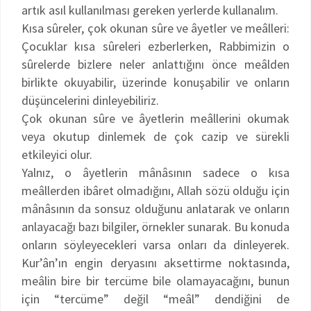
artık asıl kullanılması gereken yerlerde kullanalım.
Kısa sûreler, çok okunan sûre ve âyetler ve meâlleri:
Çocuklar kısa sûreleri ezberlerken, Rabbimizin o
sûrelerde bizlere neler anlattığını önce meâlden
birlikte okuyabilir, üzerinde konuşabilir ve onların
düşüncelerini dinleyebiliriz.
Çok okunan sûre ve âyetlerin meâllerini okumak
veya okutup dinlemek de çok cazip ve sürekli
etkileyici olur.
Yalnız, o âyetlerin mânâsının sadece o kısa
meâllerden ibâret olmadığını, Allah sözü olduğu için
mânâsının da sonsuz olduğunu anlatarak ve onların
anlayacağı bazı bilgiler, örnekler sunarak. Bu konuda
onların söyleyecekleri varsa onları da dinleyerek.
Kur’ân’ın engin deryasını aksettirme noktasında,
meâlin bire bir tercüme bile olamayacağını, bunun
için “tercüme” değil “meâl” dendiğini de