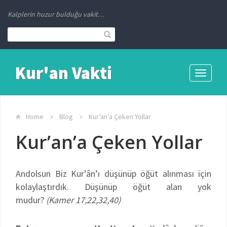
Kalplerin huzur bulduğu vakit…
Kur'an Vakti
Toggle
navigati
Home
Blog
Kur’an’a Çeken Yollar
Kur’an’a Çeken Yollar
Andolsun Biz Kur’ân’ı düşünüp öğüt alınması için
kolaylaştırdık. Düşünüp öğüt alan yok
mudur?
(Kamer 17,22,32,40)