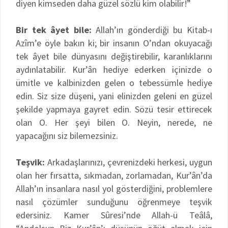
diyen kimseden daha güzel sözlü kim olabilir!”
Bir tek âyet bile:
Allah’ın gönderdiği bu Kitab-ı
Azîm’e öyle bakın ki; bir insanın O’ndan okuyacağı
tek âyet bile dünyasını değiştirebilir, karanlıklarını
aydınlatabilir. Kur’ân hediye ederken içinizde o
ümitle ve kalbinizden gelen o tebessümle hediye
edin. Siz size düşeni, yani elinizden geleni en güzel
şekilde yapmaya gayret edin. Sözü tesir ettirecek
olan O. Her şeyi bilen O. Neyin, nerede, ne
yapacağını siz bilemezsiniz.
Teşvik:
Arkadaşlarınızı, çevrenizdeki herkesi, uygun
olan her fırsatta, sıkmadan, zorlamadan, Kur’ân’da
Allah’ın insanlara nasıl yol gösterdiğini, problemlere
nasıl çözümler sunduğunu öğrenmeye teşvik
edersiniz. Kamer Sûresi’nde Allah-ü Teâlâ,