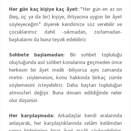
Her gün kaç kişiye kaç âyet:
“Her gün en az on
(beş, üç ya da bir) kişiye, ihtiyacına uygun bir âyet
söyleyeceğim” diyerek kendimize söz verebilir ve
çocuklarımız dahil -sıkmadan, zorlamadan-
başkalarını da buna teşvik edebiliriz.
Sohbete başlamadan:
Bir sohbet topluluğu
oluştuğunda asıl sohbet konularına geçmeden önce
herkesin bir âyet meâli -biliyorsa aynı zamanda
metni- söylemesini, konu hakkında birkaç cümle
söylemesini isteyebiliriz. Daha baştan topluluğun
atmosferi değişir. Buna devam edildiğinde neler
olur düşünün.
Her karşılaşmada:
Arkadaşlar kendi aralarında
anlaşarak, her karşılaştıklarında selâm kelâmdan
sonra birbirlerine birer âyet meâli söyleyebilirler.