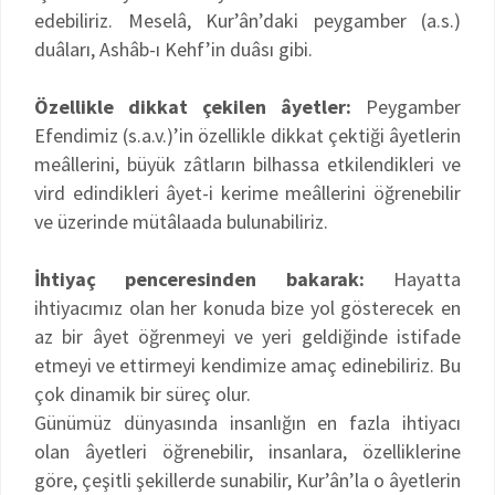
edebiliriz. Meselâ, Kur’ân’daki peygamber (a.s.)
duâları, Ashâb-ı Kehf’in duâsı gibi.
Özellikle dikkat çekilen âyetler:
Peygamber
Efendimiz (s.a.v.)’in özellikle dikkat çektiği âyetlerin
meâllerini, büyük zâtların bilhassa etkilendikleri ve
vird edindikleri âyet-i kerime meâllerini öğrenebilir
ve üzerinde mütâlaada bulunabiliriz.
İhtiyaç penceresinden bakarak:
Hayatta
ihtiyacımız olan her konuda bize yol gösterecek en
az bir âyet öğrenmeyi ve yeri geldiğinde istifade
etmeyi ve ettirmeyi kendimize amaç edinebiliriz. Bu
çok dinamik bir süreç olur.
Günümüz dünyasında insanlığın en fazla ihtiyacı
olan âyetleri öğrenebilir, insanlara, özelliklerine
göre, çeşitli şekillerde sunabilir, Kur’ân’la o âyetlerin