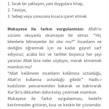
1. Sıcak bir yaklaşım, yani duygulara hitap,
2. Tavsiye,
3. Sebep veya sonucuna kısaca işaret etmek.
Mukayese ile farkın vurgulanması:
Allah’ın
sözünü okuyanla okumayan bir olmaz. “Hiç
bilenlerle bilmeyenler bir olur mu?” İnsanların ne
dediğini öğrenmek için ne kadar gayret sarf
ediyoruz; acaba bizi ve tarihler boyunca her şeyi
yaratan Allah bize neler söylüyor, merak etmemek
mümkün mü?
“Allah kelâmının insanların kelâmına üstünlüğü,
Allah’ın kullarına üstünlüğü gibidir.” Hadîs-i
kudsîsinin penceresinden bakarak ve baktırarak
Kur’ân’a dikkatleri daha kolay çevirmek mümkün.
Mukayese ile farkın vurgulanması, hedefe
kestirmeden götüren, kısa ve keskin bir çözümdür.