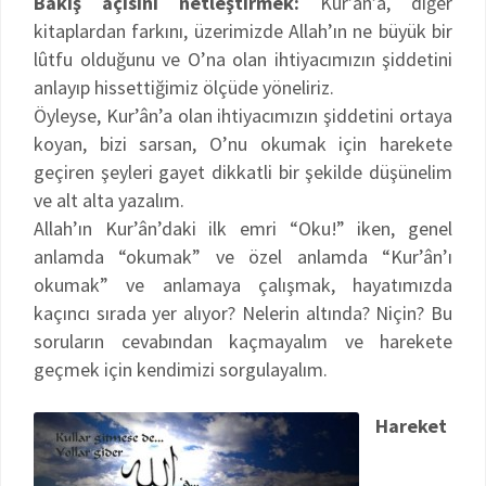
Bakış açısını netleştirmek:
Kur’ân’a, diğer
kitaplardan farkını, üzerimizde Allah’ın ne büyük bir
lûtfu olduğunu ve O’na olan ihtiyacımızın şiddetini
anlayıp hissettiğimiz ölçüde yöneliriz.
Öyleyse, Kur’ân’a olan ihtiyacımızın şiddetini ortaya
koyan, bizi sarsan, O’nu okumak için harekete
geçiren şeyleri gayet dikkatli bir şekilde düşünelim
ve alt alta yazalım.
Allah’ın Kur’ân’daki ilk emri “Oku!” iken, genel
anlamda “okumak” ve özel anlamda “Kur’ân’ı
okumak” ve anlamaya çalışmak, hayatımızda
kaçıncı sırada yer alıyor? Nelerin altında? Niçin? Bu
soruların cevabından kaçmayalım ve harekete
geçmek için kendimizi sorgulayalım.
Hareket