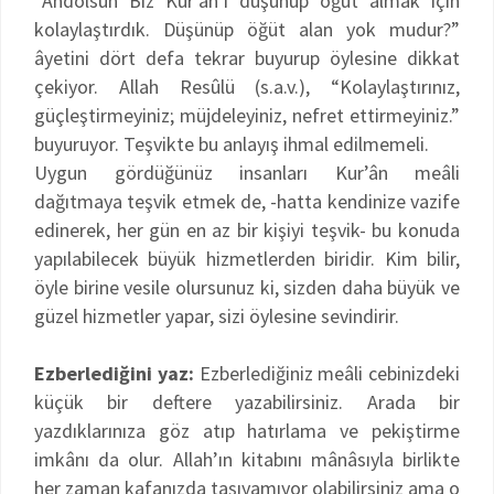
“Andolsun Biz Kur’ân’ı düşünüp öğüt almak için
kolaylaştırdık. Düşünüp öğüt alan yok mudur?”
âyetini dört defa tekrar buyurup öylesine dikkat
çekiyor. Allah Resûlü (s.a.v.), “Kolaylaştırınız,
güçleştirmeyiniz; müjdeleyiniz, nefret ettirmeyiniz.”
buyuruyor. Teşvikte bu anlayış ihmal edilmemeli.
Uygun gördüğünüz insanları Kur’ân meâli
dağıtmaya teşvik etmek de, -hatta kendinize vazife
edinerek, her gün en az bir kişiyi teşvik- bu konuda
yapılabilecek büyük hizmetlerden biridir. Kim bilir,
öyle birine vesile olursunuz ki, sizden daha büyük ve
güzel hizmetler yapar, sizi öylesine sevindirir.
Ezberlediğini yaz:
Ezberlediğiniz meâli cebinizdeki
küçük bir deftere yazabilirsiniz. Arada bir
yazdıklarınıza göz atıp hatırlama ve pekiştirme
imkânı da olur. Allah’ın kitabını mânâsıyla birlikte
her zaman kafanızda taşıyamıyor olabilirsiniz ama o