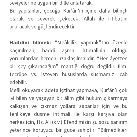
seviyelerine uygun bir dille anlatarak.
Bu yapılanlar, çocuğu Kur’ân’ın içine daha bilinçli
olarak ve severek çekecek, Allah ile irtibatını
artıracak ve güçlendirecektir.
Haddini bilmek:
“Meâlcilik yapmak”tan özenle
kaçınılmalı, haddi aşma ihtimalinin olduğu
yorumlardan hemen uzaklaşılmalıdır. “Her âyetten
bir şey çıkaracağım” mantığı doğru değildir. İlim,
tecrübe vs. isteyen hususlarda susmamız icab
edebilir.
Meâl okuyarak âdeta içtihat yapmaya, Kur’ân’ı çok
iyi bilen ve yaşayan bir âlim gibi hüküm çıkarmaya
kalkışan ve çıkmaz yollara sapanlar için ve bu
tehlikeye düşme ihtimali ile karşı karşıya olan
herkes için, Hz. Ali (k.v.) Efendimizin şu sözü sanırım
yeterince koruyucu bir güce sahiptir: “Bilmedikleri