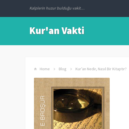
Kalplerin huzur bulduğu vakit…
Kur'an Vakti
Home
Blog
Kur’an Nedir, Nasıl Bir Kitaptır?