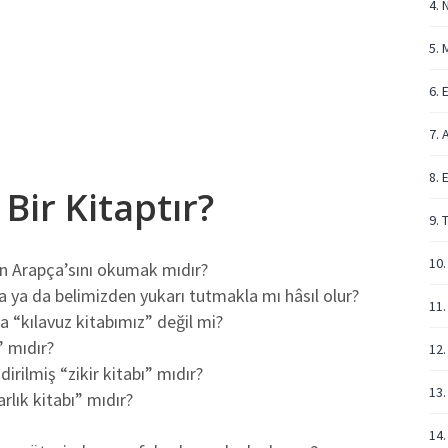
4. 
5. 
6. 
7. 
8. 
Bir Kitaptır?
9. 
10.
en Arapça’sını okumak mıdır?
a ya da belimizden yukarı tutmakla mı hâsıl olur?
11.
a “kılavuz kitabımız” değil mi?
” mıdır?
12.
rilmiş “zikir kitabı” mıdır?
13.
lık kitabı” mıdır?
14.