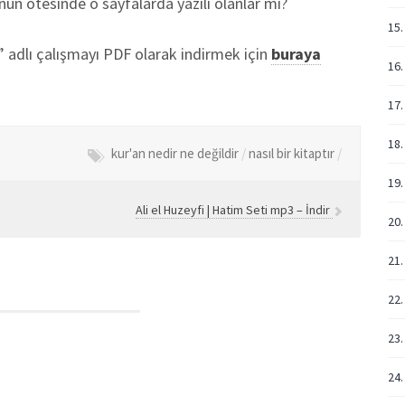
nun ötesinde o sayfalarda yazılı olanlar mı?
15.
?” adlı çalışmayı PDF olarak indirmek için
buraya
16.
17.
18.
kur'an nedir ne değildir
/
nasıl bir kitaptır
/
19
Ali el Huzeyfi | Hatim Seti mp3 – İndir
20.
21.
22.
23.
24.