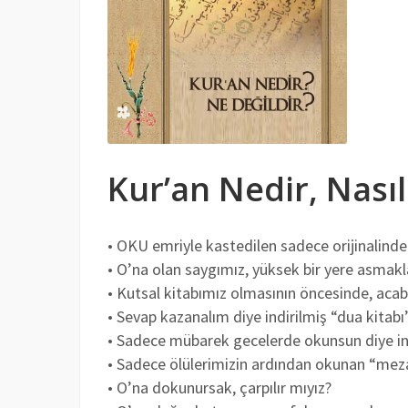
Kur’an Nedir, Nasıl 
• OKU emriyle kastedilen sadece orijinalind
• O’na olan saygımız, yüksek bir yere asmakl
• Kutsal kitabımız olmasının öncesinde, acab
• Sevap kazanalım diye indirilmiş “dua kitabı
• Sadece mübarek gecelerde okunsun diye indi
• Sadece ölülerimizin ardından okunan “mezar
• O’na dokunursak, çarpılır mıyız?