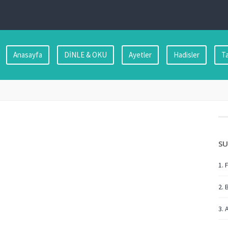
Anasayfa
DİNLE & OKU
Ayetler
Hadisler
Ta
SU
1. 
2. 
3. 