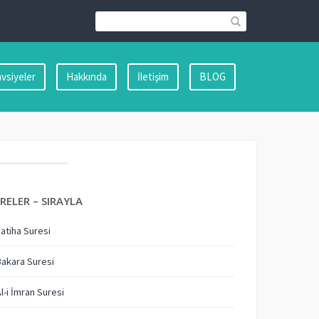
vsiyeler
Hakkında
İletişim
BLOG
RELER – SIRAYLA
Fatiha Suresi
Bakara Suresi
Al-i İmran Suresi